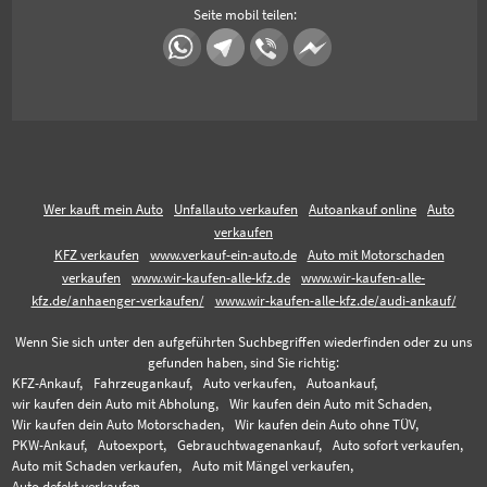
Seite mobil teilen:
Wer kauft mein Auto
Unfallauto verkaufen
Autoankauf online
Auto
verkaufen
KFZ verkaufen
www.verkauf-ein-auto.de
Auto mit Motorschaden
verkaufen
www.wir-kaufen-alle-kfz.de
www.wir-kaufen-alle-
kfz.de/anhaenger-verkaufen/
www.wir-kaufen-alle-kfz.de/audi-ankauf/
Wenn Sie sich unter den aufgeführten Suchbegriffen wiederfinden oder zu uns
gefunden haben, sind Sie richtig:
KFZ-Ankauf,
Fahrzeugankauf,
Auto verkaufen,
Autoankauf,
wir kaufen dein Auto mit Abholung,
Wir kaufen dein Auto mit Schaden,
Wir kaufen dein Auto Motorschaden,
Wir kaufen dein Auto ohne TÜV,
PKW-Ankauf,
Autoexport,
Gebrauchtwagenankauf,
Auto sofort verkaufen,
Auto mit Schaden verkaufen,
Auto mit Mängel verkaufen,
Auto defekt verkaufen,