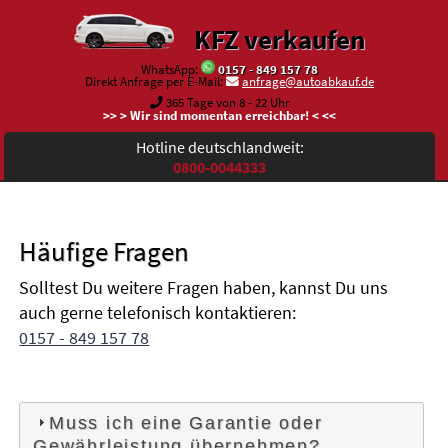
KFZ verkaufen
WhatsApp:
0157 - 849 157 78
Direkt Anfrage per E-Mail:
anfrage@autoabkauf.de
365 Tage von 8 - 22 Uhr
>> > Wir sind momentan erreichbar! < <<
Hotline deutschlandweit:
0800-0044333
Häufige Fragen
Solltest Du weitere Fragen haben, kannst Du uns
auch gerne telefonisch kontaktieren:
0157 - 849 157 78
Muss ich eine Garantie oder
Gewährleistung übernehmen?