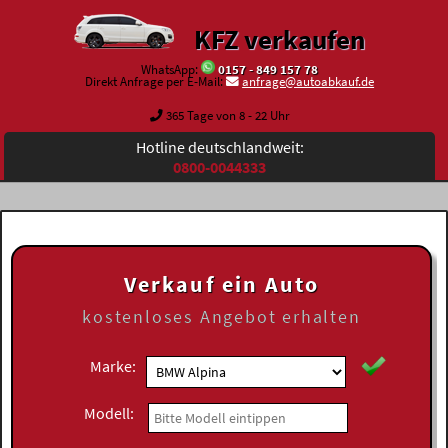
KFZ verkaufen
WhatsApp:
0157 - 849 157 78
Direkt Anfrage per E-Mail:
anfrage@autoabkauf.de
365 Tage von 8 - 22 Uhr
Hotline deutschlandweit:
0800-0044333
Verkauf ein Auto
kostenloses
Angebot erhalten
Marke:
Modell: