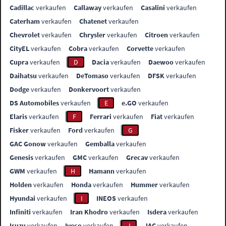
Cadillac
verkaufen
Callaway
verkaufen
Casalini
verkaufen
Caterham
verkaufen
Chatenet
verkaufen
Chevrolet
verkaufen
Chrysler
verkaufen
Citroen
verkaufen
CityEL
verkaufen
Cobra
verkaufen
Corvette
verkaufen
Cupra
verkaufen
D
Dacia
verkaufen
Daewoo
verkaufen
Daihatsu
verkaufen
DeTomaso
verkaufen
DFSK
verkaufen
Dodge
verkaufen
Donkervoort
verkaufen
DS Automobiles
verkaufen
E
e.GO
verkaufen
Elaris
verkaufen
F
Ferrari
verkaufen
Fiat
verkaufen
Fisker
verkaufen
Ford
verkaufen
G
GAC Gonow
verkaufen
Gemballa
verkaufen
Genesis
verkaufen
GMC
verkaufen
Grecav
verkaufen
GWM
verkaufen
H
Hamann
verkaufen
Holden
verkaufen
Honda
verkaufen
Hummer
verkaufen
Hyundai
verkaufen
I
INEOS
verkaufen
Infiniti
verkaufen
Iran Khodro
verkaufen
Isdera
verkaufen
Isuzu
verkaufen
Iveco
verkaufen
J
JAC
verkaufen