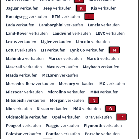
Jaguar
verkaufen
Jeep
verkaufen
K
Kia
verkaufen
Koenigsegg
verkaufen
KTM
verkaufen
L
Lada
verkaufen
Lamborghini
verkaufen
Lancia
verkaufen
Land-Rover
verkaufen
Landwind
verkaufen
LEVC
verkaufen
Lexus
verkaufen
Ligier
verkaufen
Lincoln
verkaufen
Lotus
verkaufen
LTI
verkaufen
Lynk Co
verkaufen
M
Mahindra
verkaufen
Marcos
verkaufen
Maruti
verkaufen
Maserati
verkaufen
Maxus
verkaufen
Maybach
verkaufen
Mazda
verkaufen
McLaren
verkaufen
Mercedes-Benz
verkaufen
Mercury
verkaufen
MG
verkaufen
Microcar
verkaufen
Microlino
verkaufen
MINI
verkaufen
Mitsubishi
verkaufen
Morgan
verkaufen
N
Nio
verkaufen
Nissan
verkaufen
NSU
verkaufen
O
Oldsmobile
verkaufen
Opel
verkaufen
Ora
verkaufen
P
Peugeot
verkaufen
Piaggio
verkaufen
Plymouth
verkaufen
Polestar
verkaufen
Pontiac
verkaufen
Porsche
verkaufen