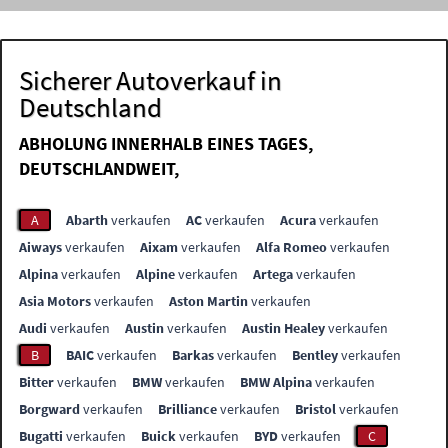
Sicherer Autoverkauf in
Deutschland
ABHOLUNG INNERHALB EINES TAGES,
DEUTSCHLANDWEIT,
A
Abarth
verkaufen
AC
verkaufen
Acura
verkaufen
Aiways
verkaufen
Aixam
verkaufen
Alfa Romeo
verkaufen
Alpina
verkaufen
Alpine
verkaufen
Artega
verkaufen
Asia Motors
verkaufen
Aston Martin
verkaufen
Audi
verkaufen
Austin
verkaufen
Austin Healey
verkaufen
B
BAIC
verkaufen
Barkas
verkaufen
Bentley
verkaufen
Bitter
verkaufen
BMW
verkaufen
BMW Alpina
verkaufen
Borgward
verkaufen
Brilliance
verkaufen
Bristol
verkaufen
Bugatti
verkaufen
Buick
verkaufen
BYD
verkaufen
C