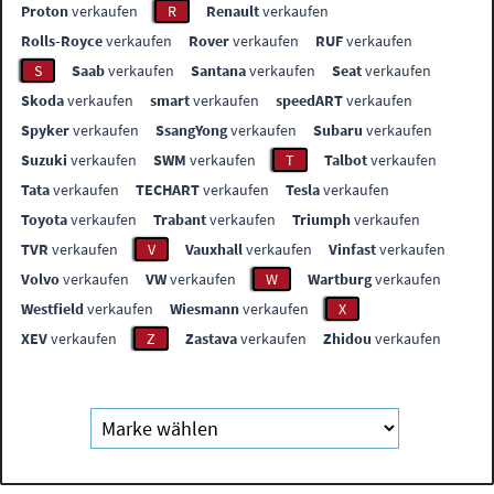
Proton
verkaufen
R
Renault
verkaufen
Rolls-Royce
verkaufen
Rover
verkaufen
RUF
verkaufen
S
Saab
verkaufen
Santana
verkaufen
Seat
verkaufen
Skoda
verkaufen
smart
verkaufen
speedART
verkaufen
Spyker
verkaufen
SsangYong
verkaufen
Subaru
verkaufen
Suzuki
verkaufen
SWM
verkaufen
T
Talbot
verkaufen
Tata
verkaufen
TECHART
verkaufen
Tesla
verkaufen
Toyota
verkaufen
Trabant
verkaufen
Triumph
verkaufen
TVR
verkaufen
V
Vauxhall
verkaufen
Vinfast
verkaufen
Volvo
verkaufen
VW
verkaufen
W
Wartburg
verkaufen
Westfield
verkaufen
Wiesmann
verkaufen
X
XEV
verkaufen
Z
Zastava
verkaufen
Zhidou
verkaufen