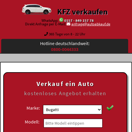
KFZ verkaufen
WhatsApp:
0157 - 849 157 78
Direkt Anfrage per E-Mail:
anfrage@autoabkauf.de
365 Tage von 8 - 22 Uhr
Hotline deutschlandweit:
0800-0044333
Verkauf ein Auto
kostenloses
Angebot erhalten
Marke:
Modell: