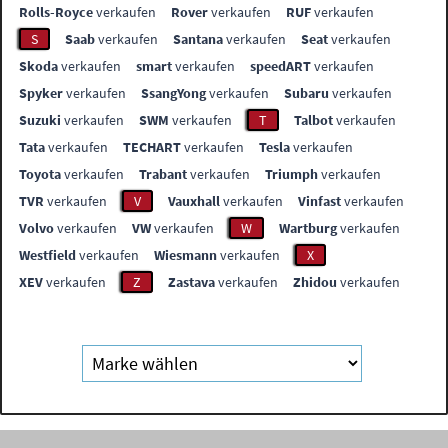
Rolls-Royce
verkaufen
Rover
verkaufen
RUF
verkaufen
S
Saab
verkaufen
Santana
verkaufen
Seat
verkaufen
Skoda
verkaufen
smart
verkaufen
speedART
verkaufen
Spyker
verkaufen
SsangYong
verkaufen
Subaru
verkaufen
Suzuki
verkaufen
SWM
verkaufen
T
Talbot
verkaufen
Tata
verkaufen
TECHART
verkaufen
Tesla
verkaufen
Toyota
verkaufen
Trabant
verkaufen
Triumph
verkaufen
TVR
verkaufen
V
Vauxhall
verkaufen
Vinfast
verkaufen
Volvo
verkaufen
VW
verkaufen
W
Wartburg
verkaufen
Westfield
verkaufen
Wiesmann
verkaufen
X
XEV
verkaufen
Z
Zastava
verkaufen
Zhidou
verkaufen