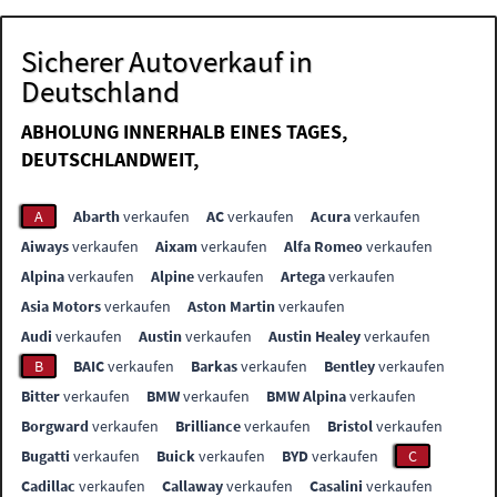
Sicherer Autoverkauf in
Deutschland
ABHOLUNG INNERHALB EINES TAGES,
DEUTSCHLANDWEIT,
A
Abarth
verkaufen
AC
verkaufen
Acura
verkaufen
Aiways
verkaufen
Aixam
verkaufen
Alfa Romeo
verkaufen
Alpina
verkaufen
Alpine
verkaufen
Artega
verkaufen
Asia Motors
verkaufen
Aston Martin
verkaufen
Audi
verkaufen
Austin
verkaufen
Austin Healey
verkaufen
B
BAIC
verkaufen
Barkas
verkaufen
Bentley
verkaufen
Bitter
verkaufen
BMW
verkaufen
BMW Alpina
verkaufen
Borgward
verkaufen
Brilliance
verkaufen
Bristol
verkaufen
Bugatti
verkaufen
Buick
verkaufen
BYD
verkaufen
C
Cadillac
verkaufen
Callaway
verkaufen
Casalini
verkaufen