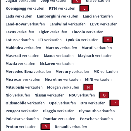
Jaguar
verkaufen
Jeep
verkaufen
K
Kia
verkaufen
Koenigsegg
verkaufen
KTM
verkaufen
L
Lada
verkaufen
Lamborghini
verkaufen
Lancia
verkaufen
Land-Rover
verkaufen
Landwind
verkaufen
LEVC
verkaufen
Lexus
verkaufen
Ligier
verkaufen
Lincoln
verkaufen
Lotus
verkaufen
LTI
verkaufen
Lynk Co
verkaufen
M
Mahindra
verkaufen
Marcos
verkaufen
Maruti
verkaufen
Maserati
verkaufen
Maxus
verkaufen
Maybach
verkaufen
Mazda
verkaufen
McLaren
verkaufen
Mercedes-Benz
verkaufen
Mercury
verkaufen
MG
verkaufen
Microcar
verkaufen
Microlino
verkaufen
MINI
verkaufen
Mitsubishi
verkaufen
Morgan
verkaufen
N
Nio
verkaufen
Nissan
verkaufen
NSU
verkaufen
O
Oldsmobile
verkaufen
Opel
verkaufen
Ora
verkaufen
P
Peugeot
verkaufen
Piaggio
verkaufen
Plymouth
verkaufen
Polestar
verkaufen
Pontiac
verkaufen
Porsche
verkaufen
Proton
verkaufen
R
Renault
verkaufen