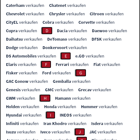
Caterham
verkaufen
Chatenet
verkaufen
Chevrolet
verkaufen
Chrysler
verkaufen
Citroen
verkaufen
CityEL
verkaufen
Cobra
verkaufen
Corvette
verkaufen
Cupra
verkaufen
D
Dacia
verkaufen
Daewoo
verkaufen
Daihatsu
verkaufen
DeTomaso
verkaufen
DFSK
verkaufen
Dodge
verkaufen
Donkervoort
verkaufen
DS Automobiles
verkaufen
E
e.GO
verkaufen
Elaris
verkaufen
F
Ferrari
verkaufen
Fiat
verkaufen
Fisker
verkaufen
Ford
verkaufen
G
GAC Gonow
verkaufen
Gemballa
verkaufen
Genesis
verkaufen
GMC
verkaufen
Grecav
verkaufen
GWM
verkaufen
H
Hamann
verkaufen
Holden
verkaufen
Honda
verkaufen
Hummer
verkaufen
Hyundai
verkaufen
I
INEOS
verkaufen
Infiniti
verkaufen
Iran Khodro
verkaufen
Isdera
verkaufen
Isuzu
verkaufen
Iveco
verkaufen
J
JAC
verkaufen