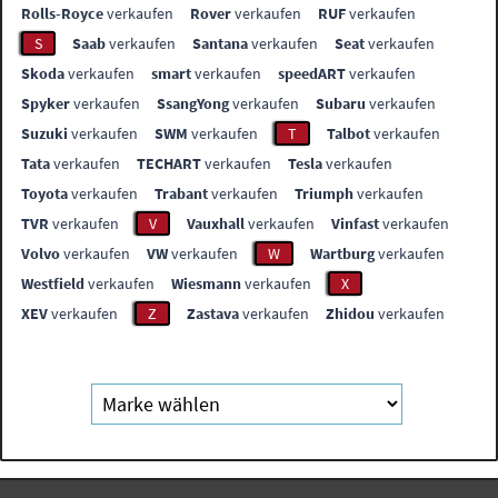
Rolls-Royce
verkaufen
Rover
verkaufen
RUF
verkaufen
S
Saab
verkaufen
Santana
verkaufen
Seat
verkaufen
Skoda
verkaufen
smart
verkaufen
speedART
verkaufen
Spyker
verkaufen
SsangYong
verkaufen
Subaru
verkaufen
Suzuki
verkaufen
SWM
verkaufen
T
Talbot
verkaufen
Tata
verkaufen
TECHART
verkaufen
Tesla
verkaufen
Toyota
verkaufen
Trabant
verkaufen
Triumph
verkaufen
TVR
verkaufen
V
Vauxhall
verkaufen
Vinfast
verkaufen
Volvo
verkaufen
VW
verkaufen
W
Wartburg
verkaufen
Westfield
verkaufen
Wiesmann
verkaufen
X
XEV
verkaufen
Z
Zastava
verkaufen
Zhidou
verkaufen