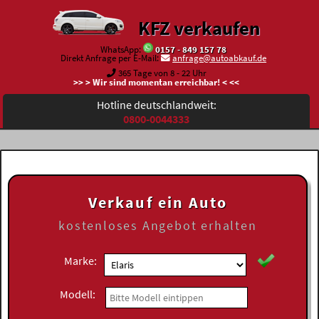
KFZ verkaufen
WhatsApp:
0157 - 849 157 78
Direkt Anfrage per E-Mail:
anfrage@autoabkauf.de
365 Tage von 8 - 22 Uhr
>> > Wir sind momentan erreichbar! < <<
Hotline deutschlandweit:
0800-0044333
Verkauf ein Auto
kostenloses
Angebot erhalten
Marke:
Modell: