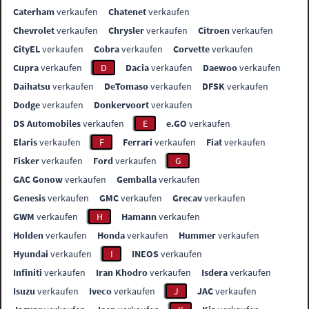
Caterham
verkaufen
Chatenet
verkaufen
Chevrolet
verkaufen
Chrysler
verkaufen
Citroen
verkaufen
CityEL
verkaufen
Cobra
verkaufen
Corvette
verkaufen
Cupra
verkaufen
D
Dacia
verkaufen
Daewoo
verkaufen
Daihatsu
verkaufen
DeTomaso
verkaufen
DFSK
verkaufen
Dodge
verkaufen
Donkervoort
verkaufen
DS Automobiles
verkaufen
E
e.GO
verkaufen
Elaris
verkaufen
F
Ferrari
verkaufen
Fiat
verkaufen
Fisker
verkaufen
Ford
verkaufen
G
GAC Gonow
verkaufen
Gemballa
verkaufen
Genesis
verkaufen
GMC
verkaufen
Grecav
verkaufen
GWM
verkaufen
H
Hamann
verkaufen
Holden
verkaufen
Honda
verkaufen
Hummer
verkaufen
Hyundai
verkaufen
I
INEOS
verkaufen
Infiniti
verkaufen
Iran Khodro
verkaufen
Isdera
verkaufen
Isuzu
verkaufen
Iveco
verkaufen
J
JAC
verkaufen