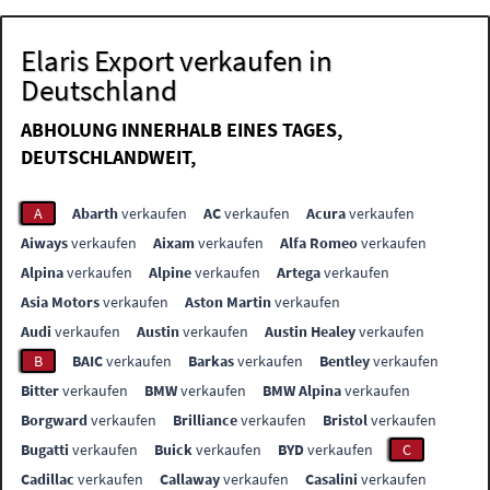
Elaris Export verkaufen in
Deutschland
ABHOLUNG INNERHALB EINES TAGES,
DEUTSCHLANDWEIT,
A
Abarth
verkaufen
AC
verkaufen
Acura
verkaufen
Aiways
verkaufen
Aixam
verkaufen
Alfa Romeo
verkaufen
Alpina
verkaufen
Alpine
verkaufen
Artega
verkaufen
Asia Motors
verkaufen
Aston Martin
verkaufen
Audi
verkaufen
Austin
verkaufen
Austin Healey
verkaufen
B
BAIC
verkaufen
Barkas
verkaufen
Bentley
verkaufen
Bitter
verkaufen
BMW
verkaufen
BMW Alpina
verkaufen
Borgward
verkaufen
Brilliance
verkaufen
Bristol
verkaufen
Bugatti
verkaufen
Buick
verkaufen
BYD
verkaufen
C
Cadillac
verkaufen
Callaway
verkaufen
Casalini
verkaufen