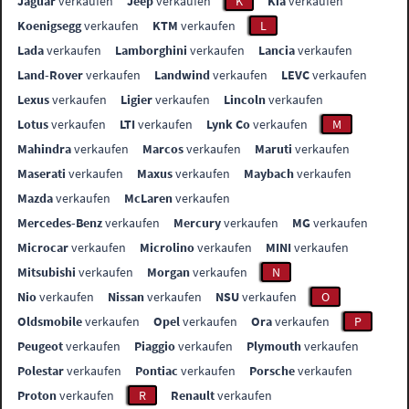
Jaguar
verkaufen
Jeep
verkaufen
K
Kia
verkaufen
Koenigsegg
verkaufen
KTM
verkaufen
L
Lada
verkaufen
Lamborghini
verkaufen
Lancia
verkaufen
Land-Rover
verkaufen
Landwind
verkaufen
LEVC
verkaufen
Lexus
verkaufen
Ligier
verkaufen
Lincoln
verkaufen
Lotus
verkaufen
LTI
verkaufen
Lynk Co
verkaufen
M
Mahindra
verkaufen
Marcos
verkaufen
Maruti
verkaufen
Maserati
verkaufen
Maxus
verkaufen
Maybach
verkaufen
Mazda
verkaufen
McLaren
verkaufen
Mercedes-Benz
verkaufen
Mercury
verkaufen
MG
verkaufen
Microcar
verkaufen
Microlino
verkaufen
MINI
verkaufen
Mitsubishi
verkaufen
Morgan
verkaufen
N
Nio
verkaufen
Nissan
verkaufen
NSU
verkaufen
O
Oldsmobile
verkaufen
Opel
verkaufen
Ora
verkaufen
P
Peugeot
verkaufen
Piaggio
verkaufen
Plymouth
verkaufen
Polestar
verkaufen
Pontiac
verkaufen
Porsche
verkaufen
Proton
verkaufen
R
Renault
verkaufen