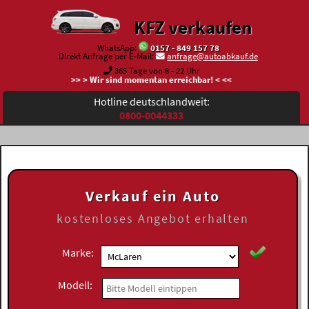
KFZ verkaufen
WhatsApp:
0157 - 849 157 78
Direkt Anfrage per E-Mail:
anfrage@autoabkauf.de
365 Tage von 8 - 22 Uhr
>> > Wir sind momentan erreichbar! < <<
Hotline deutschlandweit:
0800-0044333
Verkauf ein Auto
kostenloses
Angebot erhalten
Marke:
Modell: