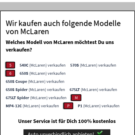
Wir kaufen auch folgende Modelle
von McLaren
Welches Modell von McLaren möchtest Du uns
verkaufen?
5
540C
(McLaren) verkaufen
570S
(McLaren) verkaufen
6
650S
(McLaren) verkaufen
650S Coupe
(McLaren) verkaufen
650S Spider
(McLaren) verkaufen
675LT
(McLaren) verkaufen
675LT Spider
(McLaren) verkaufen
M
MP4-12C
(McLaren) verkaufen
P
P1
(McLaren) verkaufen
Unser Service ist für Dich 100% kostenlos
Auto unverbindlich anbieten!