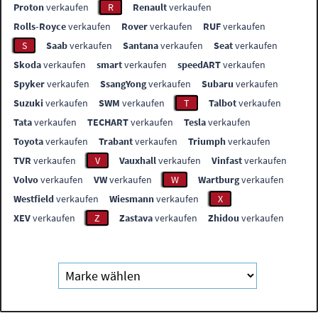
Proton
verkaufen
R
Renault
verkaufen
Rolls-Royce
verkaufen
Rover
verkaufen
RUF
verkaufen
S
Saab
verkaufen
Santana
verkaufen
Seat
verkaufen
Skoda
verkaufen
smart
verkaufen
speedART
verkaufen
Spyker
verkaufen
SsangYong
verkaufen
Subaru
verkaufen
Suzuki
verkaufen
SWM
verkaufen
T
Talbot
verkaufen
Tata
verkaufen
TECHART
verkaufen
Tesla
verkaufen
Toyota
verkaufen
Trabant
verkaufen
Triumph
verkaufen
TVR
verkaufen
V
Vauxhall
verkaufen
Vinfast
verkaufen
Volvo
verkaufen
VW
verkaufen
W
Wartburg
verkaufen
Westfield
verkaufen
Wiesmann
verkaufen
X
XEV
verkaufen
Z
Zastava
verkaufen
Zhidou
verkaufen