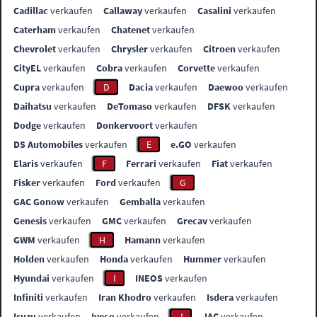
Cadillac
verkaufen
Callaway
verkaufen
Casalini
verkaufen
Caterham
verkaufen
Chatenet
verkaufen
Chevrolet
verkaufen
Chrysler
verkaufen
Citroen
verkaufen
CityEL
verkaufen
Cobra
verkaufen
Corvette
verkaufen
Cupra
verkaufen
D
Dacia
verkaufen
Daewoo
verkaufen
Daihatsu
verkaufen
DeTomaso
verkaufen
DFSK
verkaufen
Dodge
verkaufen
Donkervoort
verkaufen
DS Automobiles
verkaufen
E
e.GO
verkaufen
Elaris
verkaufen
F
Ferrari
verkaufen
Fiat
verkaufen
Fisker
verkaufen
Ford
verkaufen
G
GAC Gonow
verkaufen
Gemballa
verkaufen
Genesis
verkaufen
GMC
verkaufen
Grecav
verkaufen
GWM
verkaufen
H
Hamann
verkaufen
Holden
verkaufen
Honda
verkaufen
Hummer
verkaufen
Hyundai
verkaufen
I
INEOS
verkaufen
Infiniti
verkaufen
Iran Khodro
verkaufen
Isdera
verkaufen
Isuzu
verkaufen
Iveco
verkaufen
J
JAC
verkaufen