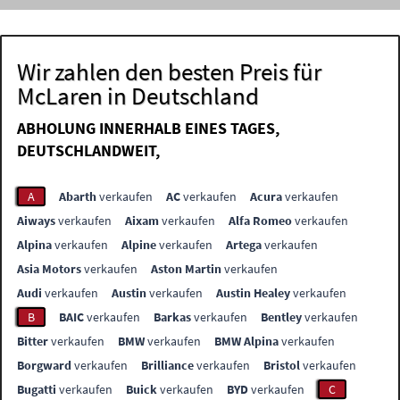
Wir zahlen den besten Preis für
McLaren in Deutschland
ABHOLUNG INNERHALB EINES TAGES,
DEUTSCHLANDWEIT,
A
Abarth
verkaufen
AC
verkaufen
Acura
verkaufen
Aiways
verkaufen
Aixam
verkaufen
Alfa Romeo
verkaufen
Alpina
verkaufen
Alpine
verkaufen
Artega
verkaufen
Asia Motors
verkaufen
Aston Martin
verkaufen
Audi
verkaufen
Austin
verkaufen
Austin Healey
verkaufen
B
BAIC
verkaufen
Barkas
verkaufen
Bentley
verkaufen
Bitter
verkaufen
BMW
verkaufen
BMW Alpina
verkaufen
Borgward
verkaufen
Brilliance
verkaufen
Bristol
verkaufen
Bugatti
verkaufen
Buick
verkaufen
BYD
verkaufen
C