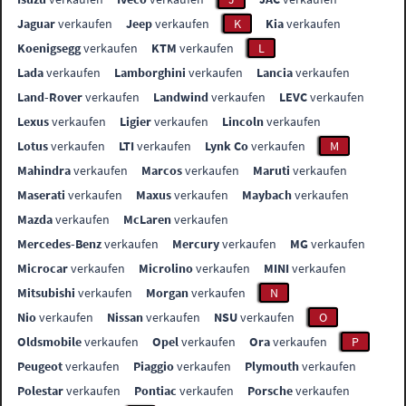
Jaguar
verkaufen
Jeep
verkaufen
K
Kia
verkaufen
Koenigsegg
verkaufen
KTM
verkaufen
L
Lada
verkaufen
Lamborghini
verkaufen
Lancia
verkaufen
Land-Rover
verkaufen
Landwind
verkaufen
LEVC
verkaufen
Lexus
verkaufen
Ligier
verkaufen
Lincoln
verkaufen
Lotus
verkaufen
LTI
verkaufen
Lynk Co
verkaufen
M
Mahindra
verkaufen
Marcos
verkaufen
Maruti
verkaufen
Maserati
verkaufen
Maxus
verkaufen
Maybach
verkaufen
Mazda
verkaufen
McLaren
verkaufen
Mercedes-Benz
verkaufen
Mercury
verkaufen
MG
verkaufen
Microcar
verkaufen
Microlino
verkaufen
MINI
verkaufen
Mitsubishi
verkaufen
Morgan
verkaufen
N
Nio
verkaufen
Nissan
verkaufen
NSU
verkaufen
O
Oldsmobile
verkaufen
Opel
verkaufen
Ora
verkaufen
P
Peugeot
verkaufen
Piaggio
verkaufen
Plymouth
verkaufen
Polestar
verkaufen
Pontiac
verkaufen
Porsche
verkaufen