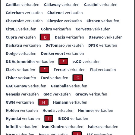
Cadillac
verkaufen
Callaway
verkaufen
Casalini
verkaufen
Caterham
verkaufen
Chatenet
verkaufen
Chevrolet
verkaufen
Chrysler
verkaufen
Citroen
verkaufen
CityEL
verkaufen
Cobra
verkaufen
Corvette
verkaufen
Cupra
verkaufen
D
Dacia
verkaufen
Daewoo
verkaufen
Daihatsu
verkaufen
DeTomaso
verkaufen
DFSK
verkaufen
Dodge
verkaufen
Donkervoort
verkaufen
DS Automobiles
verkaufen
E
e.GO
verkaufen
Elaris
verkaufen
F
Ferrari
verkaufen
Fiat
verkaufen
Fisker
verkaufen
Ford
verkaufen
G
GAC Gonow
verkaufen
Gemballa
verkaufen
Genesis
verkaufen
GMC
verkaufen
Grecav
verkaufen
GWM
verkaufen
H
Hamann
verkaufen
Holden
verkaufen
Honda
verkaufen
Hummer
verkaufen
Hyundai
verkaufen
I
INEOS
verkaufen
Infiniti
verkaufen
Iran Khodro
verkaufen
Isdera
verkaufen
Isuzu
verkaufen
Iveco
verkaufen
J
JAC
verkaufen