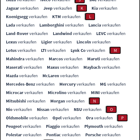
Jaguar
verkaufen
Jeep
verkaufen
K
Kia
verkaufen
Koenigsegg
verkaufen
KTM
verkaufen
L
Lada
verkaufen
Lamborghini
verkaufen
Lancia
verkaufen
Land-Rover
verkaufen
Landwind
verkaufen
LEVC
verkaufen
Lexus
verkaufen
Ligier
verkaufen
Lincoln
verkaufen
Lotus
verkaufen
LTI
verkaufen
Lynk Co
verkaufen
M
Mahindra
verkaufen
Marcos
verkaufen
Maruti
verkaufen
Maserati
verkaufen
Maxus
verkaufen
Maybach
verkaufen
Mazda
verkaufen
McLaren
verkaufen
Mercedes-Benz
verkaufen
Mercury
verkaufen
MG
verkaufen
Microcar
verkaufen
Microlino
verkaufen
MINI
verkaufen
Mitsubishi
verkaufen
Morgan
verkaufen
N
Nio
verkaufen
Nissan
verkaufen
NSU
verkaufen
O
Oldsmobile
verkaufen
Opel
verkaufen
Ora
verkaufen
P
Peugeot
verkaufen
Piaggio
verkaufen
Plymouth
verkaufen
Polestar
verkaufen
Pontiac
verkaufen
Porsche
verkaufen