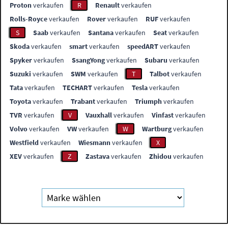
Proton
verkaufen
R
Renault
verkaufen
Rolls-Royce
verkaufen
Rover
verkaufen
RUF
verkaufen
S
Saab
verkaufen
Santana
verkaufen
Seat
verkaufen
Skoda
verkaufen
smart
verkaufen
speedART
verkaufen
Spyker
verkaufen
SsangYong
verkaufen
Subaru
verkaufen
Suzuki
verkaufen
SWM
verkaufen
T
Talbot
verkaufen
Tata
verkaufen
TECHART
verkaufen
Tesla
verkaufen
Toyota
verkaufen
Trabant
verkaufen
Triumph
verkaufen
TVR
verkaufen
V
Vauxhall
verkaufen
Vinfast
verkaufen
Volvo
verkaufen
VW
verkaufen
W
Wartburg
verkaufen
Westfield
verkaufen
Wiesmann
verkaufen
X
XEV
verkaufen
Z
Zastava
verkaufen
Zhidou
verkaufen