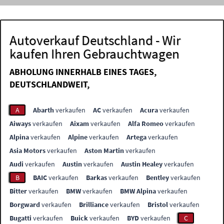
Autoverkauf Deutschland - Wir
kaufen Ihren Gebrauchtwagen
ABHOLUNG INNERHALB EINES TAGES,
DEUTSCHLANDWEIT,
A
Abarth
verkaufen
AC
verkaufen
Acura
verkaufen
Aiways
verkaufen
Aixam
verkaufen
Alfa Romeo
verkaufen
Alpina
verkaufen
Alpine
verkaufen
Artega
verkaufen
Asia Motors
verkaufen
Aston Martin
verkaufen
Audi
verkaufen
Austin
verkaufen
Austin Healey
verkaufen
B
BAIC
verkaufen
Barkas
verkaufen
Bentley
verkaufen
Bitter
verkaufen
BMW
verkaufen
BMW Alpina
verkaufen
Borgward
verkaufen
Brilliance
verkaufen
Bristol
verkaufen
Bugatti
verkaufen
Buick
verkaufen
BYD
verkaufen
C