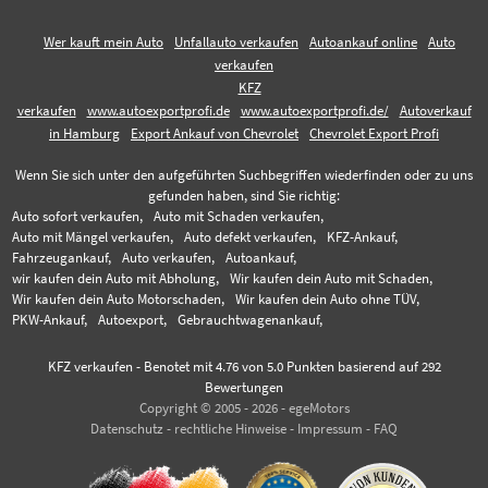
Wer kauft mein Auto
Unfallauto verkaufen
Autoankauf online
Auto
verkaufen
KFZ
verkaufen
www.autoexportprofi.de
www.autoexportprofi.de/
Autoverkauf
in Hamburg
Export Ankauf von Chevrolet
Chevrolet Export Profi
Wenn Sie sich unter den aufgeführten Suchbegriffen wiederfinden oder zu uns
gefunden haben, sind Sie richtig:
Auto sofort verkaufen,
Auto mit Schaden verkaufen,
Auto mit Mängel verkaufen,
Auto defekt verkaufen,
KFZ-Ankauf,
Fahrzeugankauf,
Auto verkaufen,
Autoankauf,
wir kaufen dein Auto mit Abholung,
Wir kaufen dein Auto mit Schaden,
Wir kaufen dein Auto Motorschaden,
Wir kaufen dein Auto ohne TÜV,
PKW-Ankauf,
Autoexport,
Gebrauchtwagenankauf,
KFZ verkaufen
-
Benotet mit
4.76
von 5.0 Punkten basierend auf
292
Bewertungen
Copyright © 2005 - 2026 - egeMotors
Datenschutz
-
rechtliche Hinweise
-
Impressum
-
FAQ