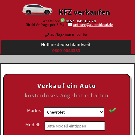
KFZ verkaufen
WhatsApp:
0157 - 849 157 78
Direkt Anfrage per E-Mail:
anfrage@autoabkauf.de
365 Tage von 8 - 22 Uhr
Hotline deutschlandweit:
0800-0044333
Verkauf ein Auto
kostenloses
Angebot erhalten
Marke:
Modell: