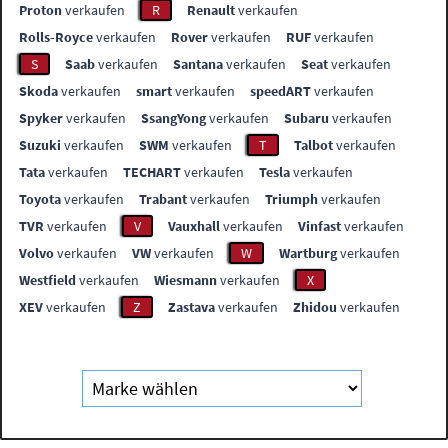
Proton
verkaufen
R
Renault
verkaufen
Rolls-Royce
verkaufen
Rover
verkaufen
RUF
verkaufen
S
Saab
verkaufen
Santana
verkaufen
Seat
verkaufen
Skoda
verkaufen
smart
verkaufen
speedART
verkaufen
Spyker
verkaufen
SsangYong
verkaufen
Subaru
verkaufen
Suzuki
verkaufen
SWM
verkaufen
T
Talbot
verkaufen
Tata
verkaufen
TECHART
verkaufen
Tesla
verkaufen
Toyota
verkaufen
Trabant
verkaufen
Triumph
verkaufen
TVR
verkaufen
V
Vauxhall
verkaufen
Vinfast
verkaufen
Volvo
verkaufen
VW
verkaufen
W
Wartburg
verkaufen
Westfield
verkaufen
Wiesmann
verkaufen
X
XEV
verkaufen
Z
Zastava
verkaufen
Zhidou
verkaufen