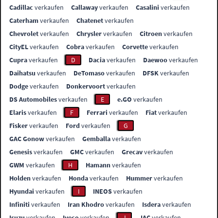
Cadillac
verkaufen
Callaway
verkaufen
Casalini
verkaufen
Caterham
verkaufen
Chatenet
verkaufen
Chevrolet
verkaufen
Chrysler
verkaufen
Citroen
verkaufen
CityEL
verkaufen
Cobra
verkaufen
Corvette
verkaufen
Cupra
verkaufen
D
Dacia
verkaufen
Daewoo
verkaufen
Daihatsu
verkaufen
DeTomaso
verkaufen
DFSK
verkaufen
Dodge
verkaufen
Donkervoort
verkaufen
DS Automobiles
verkaufen
E
e.GO
verkaufen
Elaris
verkaufen
F
Ferrari
verkaufen
Fiat
verkaufen
Fisker
verkaufen
Ford
verkaufen
G
GAC Gonow
verkaufen
Gemballa
verkaufen
Genesis
verkaufen
GMC
verkaufen
Grecav
verkaufen
GWM
verkaufen
H
Hamann
verkaufen
Holden
verkaufen
Honda
verkaufen
Hummer
verkaufen
Hyundai
verkaufen
I
INEOS
verkaufen
Infiniti
verkaufen
Iran Khodro
verkaufen
Isdera
verkaufen
Isuzu
verkaufen
Iveco
verkaufen
J
JAC
verkaufen