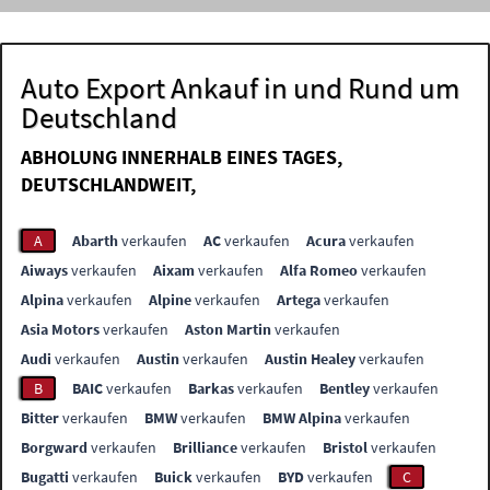
Auto Export Ankauf in und Rund um
Deutschland
ABHOLUNG INNERHALB EINES TAGES,
DEUTSCHLANDWEIT,
A
Abarth
verkaufen
AC
verkaufen
Acura
verkaufen
Aiways
verkaufen
Aixam
verkaufen
Alfa Romeo
verkaufen
Alpina
verkaufen
Alpine
verkaufen
Artega
verkaufen
Asia Motors
verkaufen
Aston Martin
verkaufen
Audi
verkaufen
Austin
verkaufen
Austin Healey
verkaufen
B
BAIC
verkaufen
Barkas
verkaufen
Bentley
verkaufen
Bitter
verkaufen
BMW
verkaufen
BMW Alpina
verkaufen
Borgward
verkaufen
Brilliance
verkaufen
Bristol
verkaufen
Bugatti
verkaufen
Buick
verkaufen
BYD
verkaufen
C