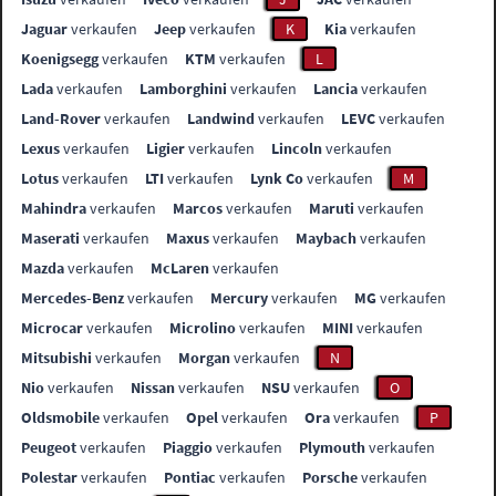
Jaguar
verkaufen
Jeep
verkaufen
K
Kia
verkaufen
Koenigsegg
verkaufen
KTM
verkaufen
L
Lada
verkaufen
Lamborghini
verkaufen
Lancia
verkaufen
Land-Rover
verkaufen
Landwind
verkaufen
LEVC
verkaufen
Lexus
verkaufen
Ligier
verkaufen
Lincoln
verkaufen
Lotus
verkaufen
LTI
verkaufen
Lynk Co
verkaufen
M
Mahindra
verkaufen
Marcos
verkaufen
Maruti
verkaufen
Maserati
verkaufen
Maxus
verkaufen
Maybach
verkaufen
Mazda
verkaufen
McLaren
verkaufen
Mercedes-Benz
verkaufen
Mercury
verkaufen
MG
verkaufen
Microcar
verkaufen
Microlino
verkaufen
MINI
verkaufen
Mitsubishi
verkaufen
Morgan
verkaufen
N
Nio
verkaufen
Nissan
verkaufen
NSU
verkaufen
O
Oldsmobile
verkaufen
Opel
verkaufen
Ora
verkaufen
P
Peugeot
verkaufen
Piaggio
verkaufen
Plymouth
verkaufen
Polestar
verkaufen
Pontiac
verkaufen
Porsche
verkaufen