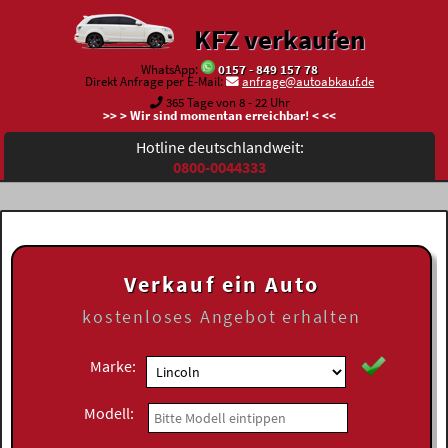
KFZ verkaufen
WhatsApp:
0157 - 849 157 78
Direkt Anfrage per E-Mail:
anfrage@autoabkauf.de
365 Tage von 8 - 22 Uhr
>> > Wir sind momentan erreichbar! < <<
Hotline deutschlandweit:
0800-0044333
Verkauf ein Auto
kostenloses
Angebot erhalten
Marke:
Modell: