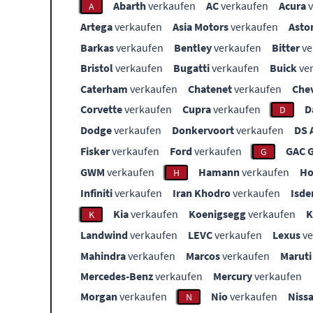
Abarth
verkaufen
AC
verkaufen
Acura
v
A
Artega
verkaufen
Asia Motors
verkaufen
Asto
Barkas
verkaufen
Bentley
verkaufen
Bitter
ve
Bristol
verkaufen
Bugatti
verkaufen
Buick
ve
Caterham
verkaufen
Chatenet
verkaufen
Che
Corvette
verkaufen
Cupra
verkaufen
D
D
Dodge
verkaufen
Donkervoort
verkaufen
DS 
Fisker
verkaufen
Ford
verkaufen
GAC 
G
GWM
verkaufen
Hamann
verkaufen
Ho
H
Infiniti
verkaufen
Iran Khodro
verkaufen
Isde
Kia
verkaufen
Koenigsegg
verkaufen
K
Landwind
verkaufen
LEVC
verkaufen
Lexus
ve
Mahindra
verkaufen
Marcos
verkaufen
Maruti
Mercedes-Benz
verkaufen
Mercury
verkaufen
Morgan
verkaufen
Nio
verkaufen
Niss
N