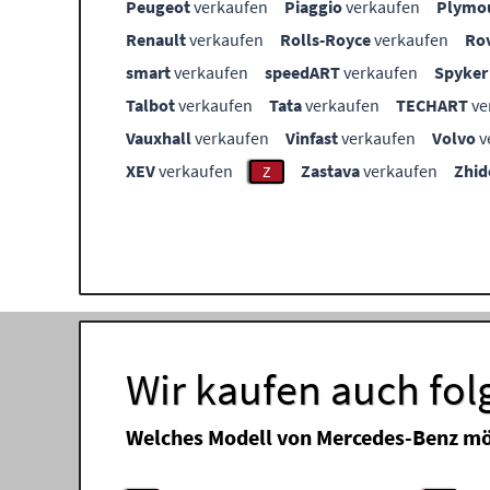
Peugeot
verkaufen
Piaggio
verkaufen
Plymo
Renault
verkaufen
Rolls-Royce
verkaufen
Ro
smart
verkaufen
speedART
verkaufen
Spyker
Talbot
verkaufen
Tata
verkaufen
TECHART
ve
Vauxhall
verkaufen
Vinfast
verkaufen
Volvo
v
XEV
verkaufen
Zastava
verkaufen
Zhid
Z
Wir kaufen auch fo
Welches Modell von Mercedes-Benz mö