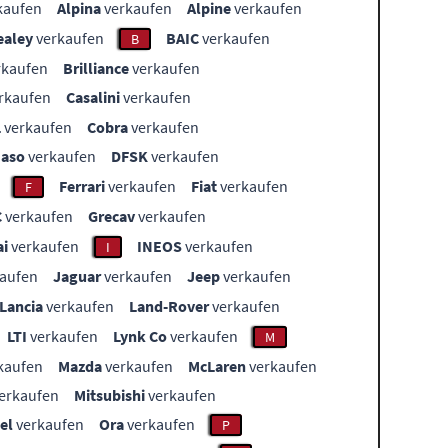
kaufen
Alpina
verkaufen
Alpine
verkaufen
ealey
verkaufen
BAIC
verkaufen
B
rkaufen
Brilliance
verkaufen
rkaufen
Casalini
verkaufen
L
verkaufen
Cobra
verkaufen
aso
verkaufen
DFSK
verkaufen
Ferrari
verkaufen
Fiat
verkaufen
F
C
verkaufen
Grecav
verkaufen
i
verkaufen
INEOS
verkaufen
I
aufen
Jaguar
verkaufen
Jeep
verkaufen
Lancia
verkaufen
Land-Rover
verkaufen
LTI
verkaufen
Lynk Co
verkaufen
M
kaufen
Mazda
verkaufen
McLaren
verkaufen
erkaufen
Mitsubishi
verkaufen
el
verkaufen
Ora
verkaufen
P