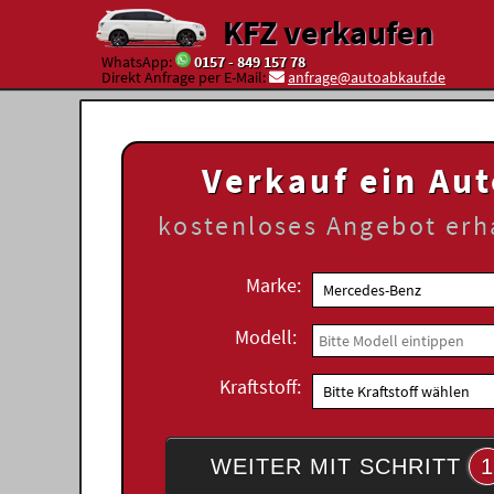
KFZ verkaufen
WhatsApp:
0157 - 849 157 78
Direkt Anfrage per E-Mail:
anfrage@autoabkauf.de
Verkauf ein Au
kostenloses
Angebot erh
Marke:
Modell:
Kraftstoff:
WEITER MIT SCHRITT
1