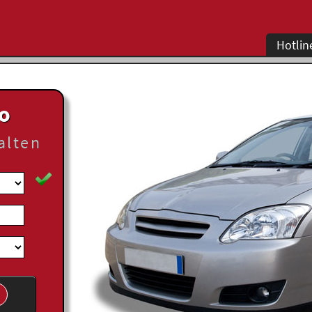
Hotlin
to
alten