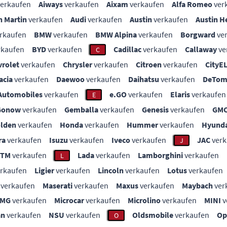
erkaufen
Aiways
verkaufen
Aixam
verkaufen
Alfa Romeo
ver
n Martin
verkaufen
Audi
verkaufen
Austin
verkaufen
Austin H
rkaufen
BMW
verkaufen
BMW Alpina
verkaufen
Borgward
ve
rkaufen
BYD
verkaufen
Cadillac
verkaufen
Callaway
ve
C
vrolet
verkaufen
Chrysler
verkaufen
Citroen
verkaufen
CityE
acia
verkaufen
Daewoo
verkaufen
Daihatsu
verkaufen
DeTom
Automobiles
verkaufen
e.GO
verkaufen
Elaris
verkaufen
E
Gonow
verkaufen
Gemballa
verkaufen
Genesis
verkaufen
GM
lden
verkaufen
Honda
verkaufen
Hummer
verkaufen
Hyunda
ra
verkaufen
Isuzu
verkaufen
Iveco
verkaufen
JAC
verk
J
KTM
verkaufen
Lada
verkaufen
Lamborghini
verkaufen
L
rkaufen
Ligier
verkaufen
Lincoln
verkaufen
Lotus
verkaufen
verkaufen
Maserati
verkaufen
Maxus
verkaufen
Maybach
ver
MG
verkaufen
Microcar
verkaufen
Microlino
verkaufen
MINI
v
an
verkaufen
NSU
verkaufen
Oldsmobile
verkaufen
Op
O