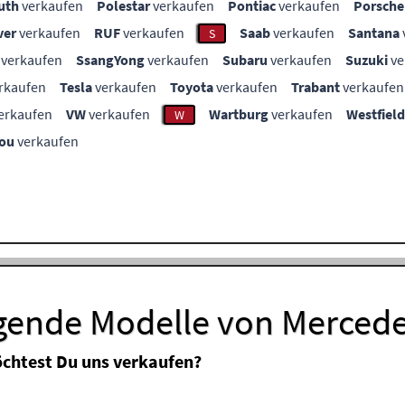
uth
verkaufen
Polestar
verkaufen
Pontiac
verkaufen
Porsche
ver
verkaufen
RUF
verkaufen
Saab
verkaufen
Santana
S
verkaufen
SsangYong
verkaufen
Subaru
verkaufen
Suzuki
ve
rkaufen
Tesla
verkaufen
Toyota
verkaufen
Trabant
verkaufen
erkaufen
VW
verkaufen
Wartburg
verkaufen
Westfield
W
ou
verkaufen
lgende Modelle von Merced
chtest Du uns verkaufen?