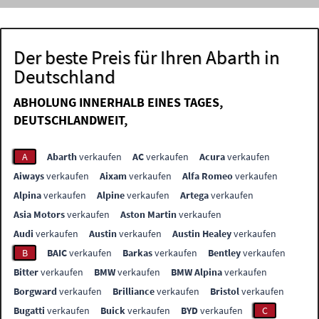
Der beste Preis für Ihren Abarth in
Deutschland
ABHOLUNG INNERHALB EINES TAGES,
DEUTSCHLANDWEIT,
A
Abarth
verkaufen
AC
verkaufen
Acura
verkaufen
Aiways
verkaufen
Aixam
verkaufen
Alfa Romeo
verkaufen
Alpina
verkaufen
Alpine
verkaufen
Artega
verkaufen
Asia Motors
verkaufen
Aston Martin
verkaufen
Audi
verkaufen
Austin
verkaufen
Austin Healey
verkaufen
B
BAIC
verkaufen
Barkas
verkaufen
Bentley
verkaufen
Bitter
verkaufen
BMW
verkaufen
BMW Alpina
verkaufen
Borgward
verkaufen
Brilliance
verkaufen
Bristol
verkaufen
Bugatti
verkaufen
Buick
verkaufen
BYD
verkaufen
C