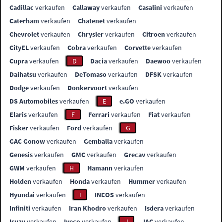
Cadillac
verkaufen
Callaway
verkaufen
Casalini
verkaufen
Caterham
verkaufen
Chatenet
verkaufen
Chevrolet
verkaufen
Chrysler
verkaufen
Citroen
verkaufen
CityEL
verkaufen
Cobra
verkaufen
Corvette
verkaufen
Cupra
verkaufen
D
Dacia
verkaufen
Daewoo
verkaufen
Daihatsu
verkaufen
DeTomaso
verkaufen
DFSK
verkaufen
Dodge
verkaufen
Donkervoort
verkaufen
DS Automobiles
verkaufen
E
e.GO
verkaufen
Elaris
verkaufen
F
Ferrari
verkaufen
Fiat
verkaufen
Fisker
verkaufen
Ford
verkaufen
G
GAC Gonow
verkaufen
Gemballa
verkaufen
Genesis
verkaufen
GMC
verkaufen
Grecav
verkaufen
GWM
verkaufen
H
Hamann
verkaufen
Holden
verkaufen
Honda
verkaufen
Hummer
verkaufen
Hyundai
verkaufen
I
INEOS
verkaufen
Infiniti
verkaufen
Iran Khodro
verkaufen
Isdera
verkaufen
Isuzu
verkaufen
Iveco
verkaufen
J
JAC
verkaufen