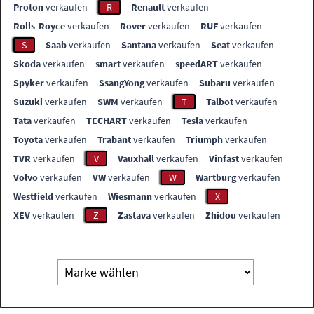
Proton
verkaufen
R
Renault
verkaufen
Rolls-Royce
verkaufen
Rover
verkaufen
RUF
verkaufen
S
Saab
verkaufen
Santana
verkaufen
Seat
verkaufen
Skoda
verkaufen
smart
verkaufen
speedART
verkaufen
Spyker
verkaufen
SsangYong
verkaufen
Subaru
verkaufen
Suzuki
verkaufen
SWM
verkaufen
T
Talbot
verkaufen
Tata
verkaufen
TECHART
verkaufen
Tesla
verkaufen
Toyota
verkaufen
Trabant
verkaufen
Triumph
verkaufen
TVR
verkaufen
V
Vauxhall
verkaufen
Vinfast
verkaufen
Volvo
verkaufen
VW
verkaufen
W
Wartburg
verkaufen
Westfield
verkaufen
Wiesmann
verkaufen
X
XEV
verkaufen
Z
Zastava
verkaufen
Zhidou
verkaufen