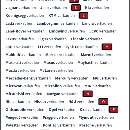
Jaguar
verkaufen
Jeep
verkaufen
K
Kia
verkaufen
Koenigsegg
verkaufen
KTM
verkaufen
L
Lada
verkaufen
Lamborghini
verkaufen
Lancia
verkaufen
Land-Rover
verkaufen
Landwind
verkaufen
LEVC
verkaufen
Lexus
verkaufen
Ligier
verkaufen
Lincoln
verkaufen
Lotus
verkaufen
LTI
verkaufen
Lynk Co
verkaufen
M
Mahindra
verkaufen
Marcos
verkaufen
Maruti
verkaufen
Maserati
verkaufen
Maxus
verkaufen
Maybach
verkaufen
Mazda
verkaufen
McLaren
verkaufen
Mercedes-Benz
verkaufen
Mercury
verkaufen
MG
verkaufen
Microcar
verkaufen
Microlino
verkaufen
MINI
verkaufen
Mitsubishi
verkaufen
Morgan
verkaufen
N
Nio
verkaufen
Nissan
verkaufen
NSU
verkaufen
O
Oldsmobile
verkaufen
Opel
verkaufen
Ora
verkaufen
P
Peugeot
verkaufen
Piaggio
verkaufen
Plymouth
verkaufen
Polestar
verkaufen
Pontiac
verkaufen
Porsche
verkaufen