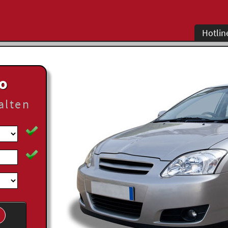
Hotlin
to
alten