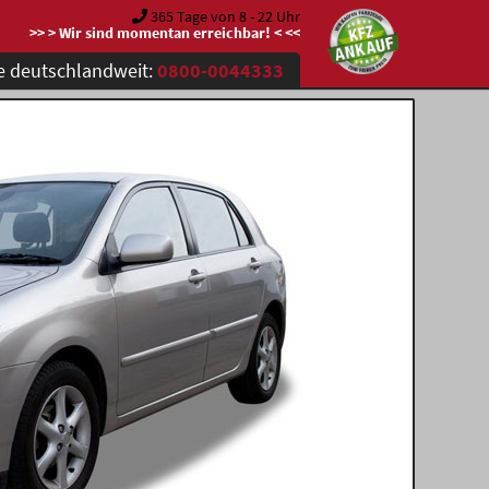
365 Tage von 8 - 22 Uhr
>> > Wir sind momentan erreichbar! < <<
e deutschlandweit:
0800-0044333