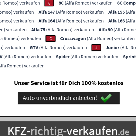
fa Romeo) verkaufen
8C
(Alfa Romeo) verkaufen
8C Compe
8
Romeo) verkaufen
Alfa 147
(Alfa Romeo) verkaufen
Alfa 155
(Alfa
Romeo) verkaufen
Alfa 164
(Alfa Romeo) verkaufen
Alfa 166
(Alfa
eo) verkaufen
Alfa 75
(Alfa Romeo) verkaufen
Alfa 90
(Alfa Rome
fa Romeo) verkaufen
Crosswagon
(Alfa Romeo) verkaufen
C
o) verkaufen
GTV
(Alfa Romeo) verkaufen
Junior
(Alfa R
J
TV
(Alfa Romeo) verkaufen
Spider
(Alfa Romeo) verkaufen
Sprint
Alfa Romeo) verkaufen
Unser Service ist für Dich 100% kostenlos
Auto unverbindlich anbieten!
KFZ-
richtig-
verkaufen
.de