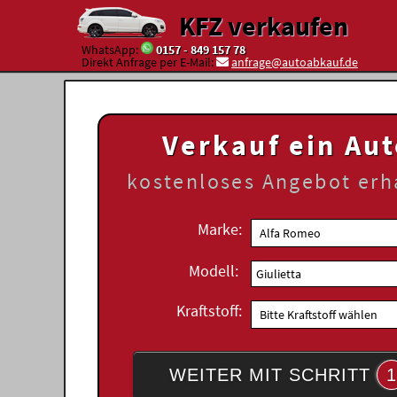
KFZ verkaufen
WhatsApp:
0157 - 849 157 78
Direkt Anfrage per E-Mail:
anfrage@autoabkauf.de
Verkauf ein Au
kostenloses
Angebot erh
Marke:
Modell:
Kraftstoff:
WEITER MIT SCHRITT
1