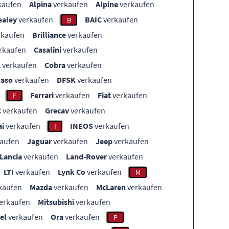
kaufen
Alpina
verkaufen
Alpine
verkaufen
ealey
verkaufen
BAIC
verkaufen
B
rkaufen
Brilliance
verkaufen
rkaufen
Casalini
verkaufen
L
verkaufen
Cobra
verkaufen
aso
verkaufen
DFSK
verkaufen
Ferrari
verkaufen
Fiat
verkaufen
F
C
verkaufen
Grecav
verkaufen
i
verkaufen
INEOS
verkaufen
I
aufen
Jaguar
verkaufen
Jeep
verkaufen
Lancia
verkaufen
Land-Rover
verkaufen
LTI
verkaufen
Lynk Co
verkaufen
M
kaufen
Mazda
verkaufen
McLaren
verkaufen
erkaufen
Mitsubishi
verkaufen
el
verkaufen
Ora
verkaufen
P