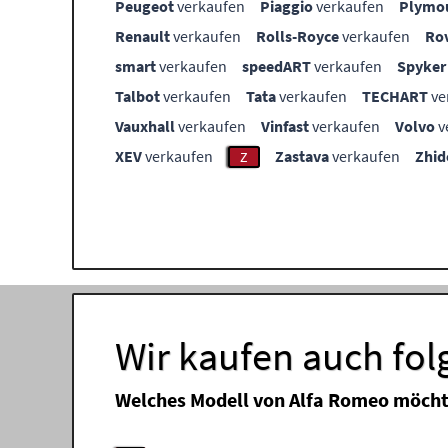
Peugeot
verkaufen
Piaggio
verkaufen
Plymo
Renault
verkaufen
Rolls-Royce
verkaufen
Ro
smart
verkaufen
speedART
verkaufen
Spyker
Talbot
verkaufen
Tata
verkaufen
TECHART
ve
Vauxhall
verkaufen
Vinfast
verkaufen
Volvo
v
XEV
verkaufen
Zastava
verkaufen
Zhid
Z
Wir kaufen auch fo
Welches Modell von Alfa Romeo möcht