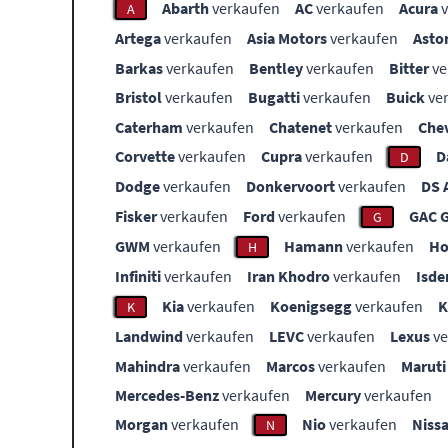
Abarth
verkaufen
AC
verkaufen
Acura
v
A
Artega
verkaufen
Asia Motors
verkaufen
Asto
Barkas
verkaufen
Bentley
verkaufen
Bitter
ve
Bristol
verkaufen
Bugatti
verkaufen
Buick
ve
Caterham
verkaufen
Chatenet
verkaufen
Che
Corvette
verkaufen
Cupra
verkaufen
D
D
Dodge
verkaufen
Donkervoort
verkaufen
DS 
Fisker
verkaufen
Ford
verkaufen
GAC 
G
GWM
verkaufen
Hamann
verkaufen
Ho
H
Infiniti
verkaufen
Iran Khodro
verkaufen
Isde
Kia
verkaufen
Koenigsegg
verkaufen
K
Landwind
verkaufen
LEVC
verkaufen
Lexus
ve
Mahindra
verkaufen
Marcos
verkaufen
Maruti
Mercedes-Benz
verkaufen
Mercury
verkaufen
Morgan
verkaufen
Nio
verkaufen
Niss
N