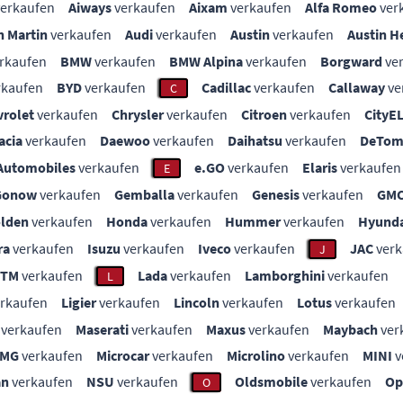
erkaufen
Aiways
verkaufen
Aixam
verkaufen
Alfa Romeo
ver
n Martin
verkaufen
Audi
verkaufen
Austin
verkaufen
Austin H
rkaufen
BMW
verkaufen
BMW Alpina
verkaufen
Borgward
ve
rkaufen
BYD
verkaufen
Cadillac
verkaufen
Callaway
ve
C
vrolet
verkaufen
Chrysler
verkaufen
Citroen
verkaufen
CityE
acia
verkaufen
Daewoo
verkaufen
Daihatsu
verkaufen
DeTom
Automobiles
verkaufen
e.GO
verkaufen
Elaris
verkaufen
E
Gonow
verkaufen
Gemballa
verkaufen
Genesis
verkaufen
GM
lden
verkaufen
Honda
verkaufen
Hummer
verkaufen
Hyunda
ra
verkaufen
Isuzu
verkaufen
Iveco
verkaufen
JAC
verk
J
KTM
verkaufen
Lada
verkaufen
Lamborghini
verkaufen
L
rkaufen
Ligier
verkaufen
Lincoln
verkaufen
Lotus
verkaufen
verkaufen
Maserati
verkaufen
Maxus
verkaufen
Maybach
ver
MG
verkaufen
Microcar
verkaufen
Microlino
verkaufen
MINI
v
an
verkaufen
NSU
verkaufen
Oldsmobile
verkaufen
Op
O