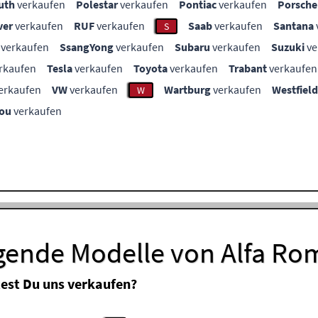
uth
verkaufen
Polestar
verkaufen
Pontiac
verkaufen
Porsche
ver
verkaufen
RUF
verkaufen
Saab
verkaufen
Santana
S
verkaufen
SsangYong
verkaufen
Subaru
verkaufen
Suzuki
ve
rkaufen
Tesla
verkaufen
Toyota
verkaufen
Trabant
verkaufen
erkaufen
VW
verkaufen
Wartburg
verkaufen
Westfield
W
ou
verkaufen
lgende Modelle von Alfa R
est Du uns verkaufen?