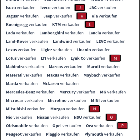
Isuzu
verkaufen
Iveco
verkaufen
J
JAC
verkaufen
Jaguar
verkaufen
Jeep
verkaufen
K
Kia
verkaufen
Koenigsegg
verkaufen
KTM
verkaufen
L
Lada
verkaufen
Lamborghini
verkaufen
Lancia
verkaufen
Land-Rover
verkaufen
Landwind
verkaufen
LEVC
verkaufen
Lexus
verkaufen
Ligier
verkaufen
Lincoln
verkaufen
Lotus
verkaufen
LTI
verkaufen
Lynk Co
verkaufen
M
Mahindra
verkaufen
Marcos
verkaufen
Maruti
verkaufen
Maserati
verkaufen
Maxus
verkaufen
Maybach
verkaufen
Mazda
verkaufen
McLaren
verkaufen
Mercedes-Benz
verkaufen
Mercury
verkaufen
MG
verkaufen
Microcar
verkaufen
Microlino
verkaufen
MINI
verkaufen
Mitsubishi
verkaufen
Morgan
verkaufen
N
Nio
verkaufen
Nissan
verkaufen
NSU
verkaufen
O
Oldsmobile
verkaufen
Opel
verkaufen
Ora
verkaufen
P
Peugeot
verkaufen
Piaggio
verkaufen
Plymouth
verkaufen