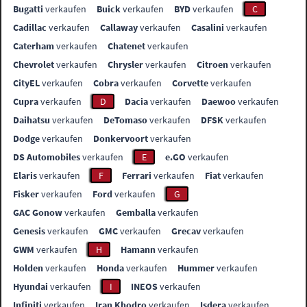
Bugatti
verkaufen
Buick
verkaufen
BYD
verkaufen
C
Cadillac
verkaufen
Callaway
verkaufen
Casalini
verkaufen
Caterham
verkaufen
Chatenet
verkaufen
Chevrolet
verkaufen
Chrysler
verkaufen
Citroen
verkaufen
CityEL
verkaufen
Cobra
verkaufen
Corvette
verkaufen
Cupra
verkaufen
D
Dacia
verkaufen
Daewoo
verkaufen
Daihatsu
verkaufen
DeTomaso
verkaufen
DFSK
verkaufen
Dodge
verkaufen
Donkervoort
verkaufen
DS Automobiles
verkaufen
E
e.GO
verkaufen
Elaris
verkaufen
F
Ferrari
verkaufen
Fiat
verkaufen
Fisker
verkaufen
Ford
verkaufen
G
GAC Gonow
verkaufen
Gemballa
verkaufen
Genesis
verkaufen
GMC
verkaufen
Grecav
verkaufen
GWM
verkaufen
H
Hamann
verkaufen
Holden
verkaufen
Honda
verkaufen
Hummer
verkaufen
Hyundai
verkaufen
I
INEOS
verkaufen
Infiniti
verkaufen
Iran Khodro
verkaufen
Isdera
verkaufen