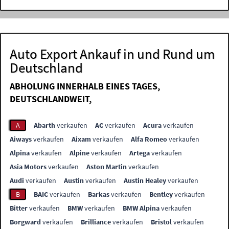
Auto Export Ankauf in und Rund um
Deutschland
ABHOLUNG INNERHALB EINES TAGES,
DEUTSCHLANDWEIT,
A
Abarth
verkaufen
AC
verkaufen
Acura
verkaufen
Aiways
verkaufen
Aixam
verkaufen
Alfa Romeo
verkaufen
Alpina
verkaufen
Alpine
verkaufen
Artega
verkaufen
Asia Motors
verkaufen
Aston Martin
verkaufen
Audi
verkaufen
Austin
verkaufen
Austin Healey
verkaufen
B
BAIC
verkaufen
Barkas
verkaufen
Bentley
verkaufen
Bitter
verkaufen
BMW
verkaufen
BMW Alpina
verkaufen
Borgward
verkaufen
Brilliance
verkaufen
Bristol
verkaufen