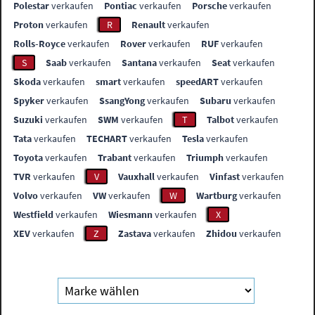
Polestar
verkaufen
Pontiac
verkaufen
Porsche
verkaufen
Proton
verkaufen
R
Renault
verkaufen
Rolls-Royce
verkaufen
Rover
verkaufen
RUF
verkaufen
S
Saab
verkaufen
Santana
verkaufen
Seat
verkaufen
Skoda
verkaufen
smart
verkaufen
speedART
verkaufen
Spyker
verkaufen
SsangYong
verkaufen
Subaru
verkaufen
Suzuki
verkaufen
SWM
verkaufen
T
Talbot
verkaufen
Tata
verkaufen
TECHART
verkaufen
Tesla
verkaufen
Toyota
verkaufen
Trabant
verkaufen
Triumph
verkaufen
TVR
verkaufen
V
Vauxhall
verkaufen
Vinfast
verkaufen
Volvo
verkaufen
VW
verkaufen
W
Wartburg
verkaufen
Westfield
verkaufen
Wiesmann
verkaufen
X
XEV
verkaufen
Z
Zastava
verkaufen
Zhidou
verkaufen