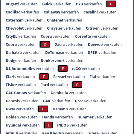
Bugatti
verkaufen
Buick
verkaufen
BYD
verkaufen
C
Cadillac
verkaufen
Callaway
verkaufen
Casalini
verkaufen
Caterham
verkaufen
Chatenet
verkaufen
Chevrolet
verkaufen
Chrysler
verkaufen
Citroen
verkaufen
CityEL
verkaufen
Cobra
verkaufen
Corvette
verkaufen
Cupra
verkaufen
D
Dacia
verkaufen
Daewoo
verkaufen
Daihatsu
verkaufen
DeTomaso
verkaufen
DFSK
verkaufen
Dodge
verkaufen
Donkervoort
verkaufen
DS Automobiles
verkaufen
E
e.GO
verkaufen
Elaris
verkaufen
F
Ferrari
verkaufen
Fiat
verkaufen
Fisker
verkaufen
Ford
verkaufen
G
GAC Gonow
verkaufen
Gemballa
verkaufen
Genesis
verkaufen
GMC
verkaufen
Grecav
verkaufen
GWM
verkaufen
H
Hamann
verkaufen
Holden
verkaufen
Honda
verkaufen
Hummer
verkaufen
Hyundai
verkaufen
I
INEOS
verkaufen
Infiniti
verkaufen
Iran Khodro
verkaufen
Isdera
verkaufen