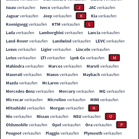
Isuzu
verkaufen
Iveco
verkaufen
J
JAC
verkaufen
Jaguar
verkaufen
Jeep
verkaufen
K
Kia
verkaufen
Koenigsegg
verkaufen
KTM
verkaufen
L
Lada
verkaufen
Lamborghini
verkaufen
Lancia
verkaufen
Land-Rover
verkaufen
Landwind
verkaufen
LEVC
verkaufen
Lexus
verkaufen
Ligier
verkaufen
Lincoln
verkaufen
Lotus
verkaufen
LTI
verkaufen
Lynk Co
verkaufen
M
Mahindra
verkaufen
Marcos
verkaufen
Maruti
verkaufen
Maserati
verkaufen
Maxus
verkaufen
Maybach
verkaufen
Mazda
verkaufen
McLaren
verkaufen
Mercedes-Benz
verkaufen
Mercury
verkaufen
MG
verkaufen
Microcar
verkaufen
Microlino
verkaufen
MINI
verkaufen
Mitsubishi
verkaufen
Morgan
verkaufen
N
Nio
verkaufen
Nissan
verkaufen
NSU
verkaufen
O
Oldsmobile
verkaufen
Opel
verkaufen
Ora
verkaufen
P
Peugeot
verkaufen
Piaggio
verkaufen
Plymouth
verkaufen