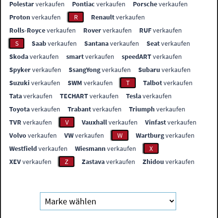
Polestar
verkaufen
Pontiac
verkaufen
Porsche
verkaufen
Proton
verkaufen
R
Renault
verkaufen
Rolls-Royce
verkaufen
Rover
verkaufen
RUF
verkaufen
S
Saab
verkaufen
Santana
verkaufen
Seat
verkaufen
Skoda
verkaufen
smart
verkaufen
speedART
verkaufen
Spyker
verkaufen
SsangYong
verkaufen
Subaru
verkaufen
Suzuki
verkaufen
SWM
verkaufen
T
Talbot
verkaufen
Tata
verkaufen
TECHART
verkaufen
Tesla
verkaufen
Toyota
verkaufen
Trabant
verkaufen
Triumph
verkaufen
TVR
verkaufen
V
Vauxhall
verkaufen
Vinfast
verkaufen
Volvo
verkaufen
VW
verkaufen
W
Wartburg
verkaufen
Westfield
verkaufen
Wiesmann
verkaufen
X
XEV
verkaufen
Z
Zastava
verkaufen
Zhidou
verkaufen