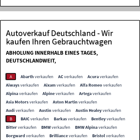
Autoverkauf Deutschland - Wir
kaufen Ihren Gebrauchtwagen
ABHOLUNG INNERHALB EINES TAGES,
DEUTSCHLANDWEIT,
A
Abarth
verkaufen
AC
verkaufen
Acura
verkaufen
Aiways
verkaufen
Aixam
verkaufen
Alfa Romeo
verkaufen
Alpina
verkaufen
Alpine
verkaufen
Artega
verkaufen
Asia Motors
verkaufen
Aston Martin
verkaufen
Audi
verkaufen
Austin
verkaufen
Austin Healey
verkaufen
B
BAIC
verkaufen
Barkas
verkaufen
Bentley
verkaufen
Bitter
verkaufen
BMW
verkaufen
BMW Alpina
verkaufen
Borgward
verkaufen
Brilliance
verkaufen
Bristol
verkaufen