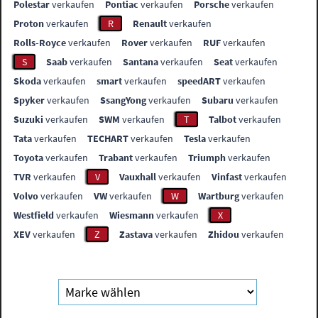
Polestar
verkaufen
Pontiac
verkaufen
Porsche
verkaufen
Proton
verkaufen
R
Renault
verkaufen
Rolls-Royce
verkaufen
Rover
verkaufen
RUF
verkaufen
S
Saab
verkaufen
Santana
verkaufen
Seat
verkaufen
Skoda
verkaufen
smart
verkaufen
speedART
verkaufen
Spyker
verkaufen
SsangYong
verkaufen
Subaru
verkaufen
Suzuki
verkaufen
SWM
verkaufen
T
Talbot
verkaufen
Tata
verkaufen
TECHART
verkaufen
Tesla
verkaufen
Toyota
verkaufen
Trabant
verkaufen
Triumph
verkaufen
TVR
verkaufen
V
Vauxhall
verkaufen
Vinfast
verkaufen
Volvo
verkaufen
VW
verkaufen
W
Wartburg
verkaufen
Westfield
verkaufen
Wiesmann
verkaufen
X
XEV
verkaufen
Z
Zastava
verkaufen
Zhidou
verkaufen