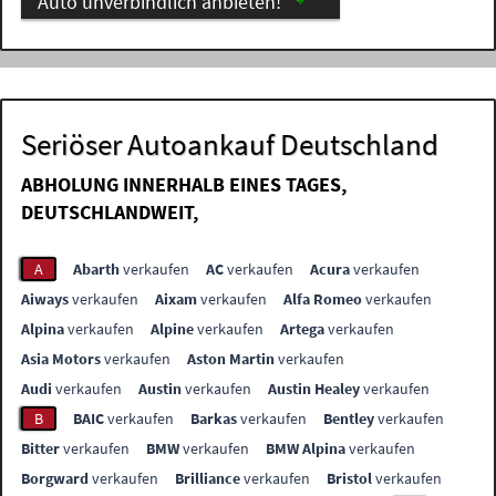
Auto unverbindlich anbieten!
Seriöser Autoankauf Deutschland
ABHOLUNG INNERHALB EINES TAGES,
DEUTSCHLANDWEIT,
A
Abarth
verkaufen
AC
verkaufen
Acura
verkaufen
Aiways
verkaufen
Aixam
verkaufen
Alfa Romeo
verkaufen
Alpina
verkaufen
Alpine
verkaufen
Artega
verkaufen
Asia Motors
verkaufen
Aston Martin
verkaufen
Audi
verkaufen
Austin
verkaufen
Austin Healey
verkaufen
B
BAIC
verkaufen
Barkas
verkaufen
Bentley
verkaufen
Bitter
verkaufen
BMW
verkaufen
BMW Alpina
verkaufen
Borgward
verkaufen
Brilliance
verkaufen
Bristol
verkaufen