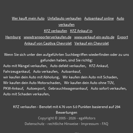
Wer kauft mein Auto
Unfallauto verkaufen
Autoankauf online
Auto
verkaufen
KFZ verkaufen
KFZ Ankauf in
Hamburg
www.transporterverkaufen.de
www.verkauf-ein-auto.de
Export
Ankauf von Captiva Chevrolet
Verkauf ein Chevrolet
Wenn Sie sich unter den aufgeführten Suchbegriffen wiederfinden oder zu uns
gefunden haben, sind Sie richtig:
Auto mit Mängel verkaufen,
Auto defekt verkaufen,
KFZ-Ankauf,
Fahrzeugankauf,
Auto verkaufen,
Autoankauf,
wir kaufen dein Auto mit Abholung,
Wir kaufen dein Auto mit Schaden,
Wir kaufen dein Auto Motorschaden,
Wir kaufen dein Auto ohne TÜV,
PKW-Ankauf,
Autoexport,
Gebrauchtwagenankauf,
Auto sofort verkaufen,
Auto mit Schaden verkaufen,
KFZ verkaufen
-
Benotet mit
4.76
von 5.0 Punkten basierend auf
294
Bewertungen
Copyright © 2005 - 2026 - egeMotors
Datenschutz
-
rechtliche Hinweise
-
Impressum
-
FAQ