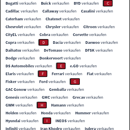
Bugatti
verkaufen
Buick
verkaufen
BYD
verkaufen
C
Cadillac
verkaufen
Callaway
verkaufen
Casalini
verkaufen
Caterham
verkaufen
Chatenet
verkaufen
Chevrolet
verkaufen
Chrysler
verkaufen
Citroen
verkaufen
CityEL
verkaufen
Cobra
verkaufen
Corvette
verkaufen
Cupra
verkaufen
D
Dacia
verkaufen
Daewoo
verkaufen
Daihatsu
verkaufen
DeTomaso
verkaufen
DFSK
verkaufen
Dodge
verkaufen
Donkervoort
verkaufen
DS Automobiles
verkaufen
E
e.GO
verkaufen
Elaris
verkaufen
F
Ferrari
verkaufen
Fiat
verkaufen
Fisker
verkaufen
Ford
verkaufen
G
GAC Gonow
verkaufen
Gemballa
verkaufen
Genesis
verkaufen
GMC
verkaufen
Grecav
verkaufen
GWM
verkaufen
H
Hamann
verkaufen
Holden
verkaufen
Honda
verkaufen
Hummer
verkaufen
Hyundai
verkaufen
I
INEOS
verkaufen
Infiniti
verkaufen
Iran Khodro
verkaufen
Isdera
verkaufen