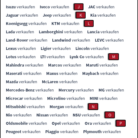
Isuzu
verkaufen
Iveco
verkaufen
J
JAC
verkaufen
Jaguar
verkaufen
Jeep
verkaufen
K
Kia
verkaufen
Koenigsegg
verkaufen
KTM
verkaufen
L
Lada
verkaufen
Lamborghini
verkaufen
Lancia
verkaufen
Land-Rover
verkaufen
Landwind
verkaufen
LEVC
verkaufen
Lexus
verkaufen
Ligier
verkaufen
Lincoln
verkaufen
Lotus
verkaufen
LTI
verkaufen
Lynk Co
verkaufen
M
Mahindra
verkaufen
Marcos
verkaufen
Maruti
verkaufen
Maserati
verkaufen
Maxus
verkaufen
Maybach
verkaufen
Mazda
verkaufen
McLaren
verkaufen
Mercedes-Benz
verkaufen
Mercury
verkaufen
MG
verkaufen
Microcar
verkaufen
Microlino
verkaufen
MINI
verkaufen
Mitsubishi
verkaufen
Morgan
verkaufen
N
Nio
verkaufen
Nissan
verkaufen
NSU
verkaufen
O
Oldsmobile
verkaufen
Opel
verkaufen
Ora
verkaufen
P
Peugeot
verkaufen
Piaggio
verkaufen
Plymouth
verkaufen