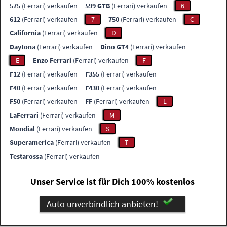
575
(Ferrari) verkaufen
599 GTB
(Ferrari) verkaufen
6
612
(Ferrari) verkaufen
7
750
(Ferrari) verkaufen
C
California
(Ferrari) verkaufen
D
Daytona
(Ferrari) verkaufen
Dino GT4
(Ferrari) verkaufen
E
Enzo Ferrari
(Ferrari) verkaufen
F
F12
(Ferrari) verkaufen
F355
(Ferrari) verkaufen
F40
(Ferrari) verkaufen
F430
(Ferrari) verkaufen
F50
(Ferrari) verkaufen
FF
(Ferrari) verkaufen
L
LaFerrari
(Ferrari) verkaufen
M
Mondial
(Ferrari) verkaufen
S
Superamerica
(Ferrari) verkaufen
T
Testarossa
(Ferrari) verkaufen
Unser Service ist für Dich 100% kostenlos
Auto unverbindlich anbieten!