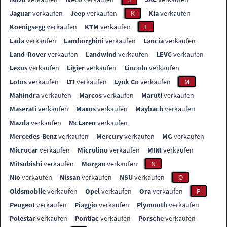
Jaguar
verkaufen
Jeep
verkaufen
K
Kia
verkaufen
Koenigsegg
verkaufen
KTM
verkaufen
L
Lada
verkaufen
Lamborghini
verkaufen
Lancia
verkaufen
Land-Rover
verkaufen
Landwind
verkaufen
LEVC
verkaufen
Lexus
verkaufen
Ligier
verkaufen
Lincoln
verkaufen
Lotus
verkaufen
LTI
verkaufen
Lynk Co
verkaufen
M
Mahindra
verkaufen
Marcos
verkaufen
Maruti
verkaufen
Maserati
verkaufen
Maxus
verkaufen
Maybach
verkaufen
Mazda
verkaufen
McLaren
verkaufen
Mercedes-Benz
verkaufen
Mercury
verkaufen
MG
verkaufen
Microcar
verkaufen
Microlino
verkaufen
MINI
verkaufen
Mitsubishi
verkaufen
Morgan
verkaufen
N
Nio
verkaufen
Nissan
verkaufen
NSU
verkaufen
O
Oldsmobile
verkaufen
Opel
verkaufen
Ora
verkaufen
P
Peugeot
verkaufen
Piaggio
verkaufen
Plymouth
verkaufen
Polestar
verkaufen
Pontiac
verkaufen
Porsche
verkaufen