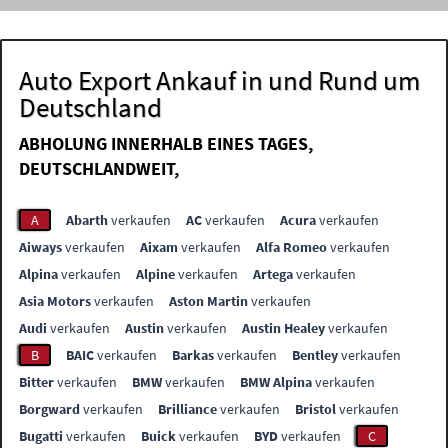
Auto Export Ankauf in und Rund um
Deutschland
ABHOLUNG INNERHALB EINES TAGES,
DEUTSCHLANDWEIT,
A
Abarth
verkaufen
AC
verkaufen
Acura
verkaufen
Aiways
verkaufen
Aixam
verkaufen
Alfa Romeo
verkaufen
Alpina
verkaufen
Alpine
verkaufen
Artega
verkaufen
Asia Motors
verkaufen
Aston Martin
verkaufen
Audi
verkaufen
Austin
verkaufen
Austin Healey
verkaufen
B
BAIC
verkaufen
Barkas
verkaufen
Bentley
verkaufen
Bitter
verkaufen
BMW
verkaufen
BMW Alpina
verkaufen
Borgward
verkaufen
Brilliance
verkaufen
Bristol
verkaufen
Bugatti
verkaufen
Buick
verkaufen
BYD
verkaufen
C