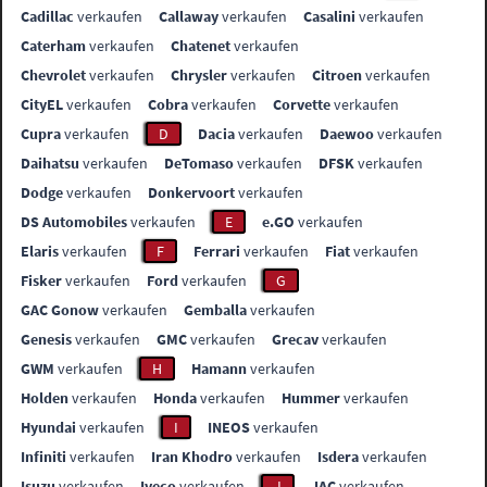
Cadillac
verkaufen
Callaway
verkaufen
Casalini
verkaufen
Caterham
verkaufen
Chatenet
verkaufen
Chevrolet
verkaufen
Chrysler
verkaufen
Citroen
verkaufen
CityEL
verkaufen
Cobra
verkaufen
Corvette
verkaufen
Cupra
verkaufen
D
Dacia
verkaufen
Daewoo
verkaufen
Daihatsu
verkaufen
DeTomaso
verkaufen
DFSK
verkaufen
Dodge
verkaufen
Donkervoort
verkaufen
DS Automobiles
verkaufen
E
e.GO
verkaufen
Elaris
verkaufen
F
Ferrari
verkaufen
Fiat
verkaufen
Fisker
verkaufen
Ford
verkaufen
G
GAC Gonow
verkaufen
Gemballa
verkaufen
Genesis
verkaufen
GMC
verkaufen
Grecav
verkaufen
GWM
verkaufen
H
Hamann
verkaufen
Holden
verkaufen
Honda
verkaufen
Hummer
verkaufen
Hyundai
verkaufen
I
INEOS
verkaufen
Infiniti
verkaufen
Iran Khodro
verkaufen
Isdera
verkaufen
Isuzu
verkaufen
Iveco
verkaufen
J
JAC
verkaufen