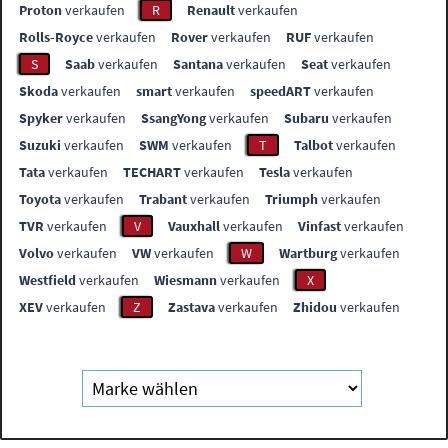
Proton
verkaufen
R
Renault
verkaufen
Rolls-Royce
verkaufen
Rover
verkaufen
RUF
verkaufen
S
Saab
verkaufen
Santana
verkaufen
Seat
verkaufen
Skoda
verkaufen
smart
verkaufen
speedART
verkaufen
Spyker
verkaufen
SsangYong
verkaufen
Subaru
verkaufen
Suzuki
verkaufen
SWM
verkaufen
T
Talbot
verkaufen
Tata
verkaufen
TECHART
verkaufen
Tesla
verkaufen
Toyota
verkaufen
Trabant
verkaufen
Triumph
verkaufen
TVR
verkaufen
V
Vauxhall
verkaufen
Vinfast
verkaufen
Volvo
verkaufen
VW
verkaufen
W
Wartburg
verkaufen
Westfield
verkaufen
Wiesmann
verkaufen
X
XEV
verkaufen
Z
Zastava
verkaufen
Zhidou
verkaufen