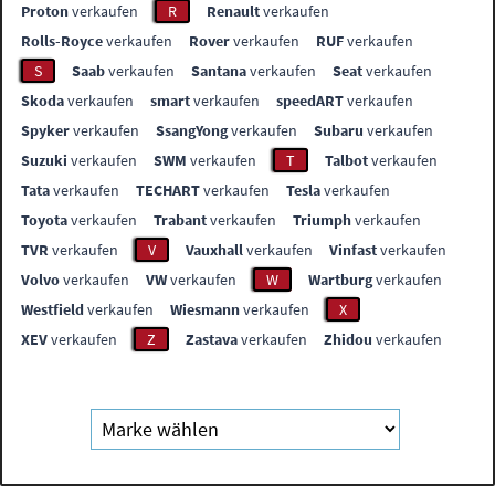
Proton
verkaufen
R
Renault
verkaufen
Rolls-Royce
verkaufen
Rover
verkaufen
RUF
verkaufen
S
Saab
verkaufen
Santana
verkaufen
Seat
verkaufen
Skoda
verkaufen
smart
verkaufen
speedART
verkaufen
Spyker
verkaufen
SsangYong
verkaufen
Subaru
verkaufen
Suzuki
verkaufen
SWM
verkaufen
T
Talbot
verkaufen
Tata
verkaufen
TECHART
verkaufen
Tesla
verkaufen
Toyota
verkaufen
Trabant
verkaufen
Triumph
verkaufen
TVR
verkaufen
V
Vauxhall
verkaufen
Vinfast
verkaufen
Volvo
verkaufen
VW
verkaufen
W
Wartburg
verkaufen
Westfield
verkaufen
Wiesmann
verkaufen
X
XEV
verkaufen
Z
Zastava
verkaufen
Zhidou
verkaufen