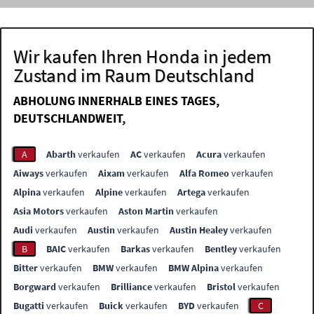
Wir kaufen Ihren Honda in jedem
Zustand im Raum Deutschland
ABHOLUNG INNERHALB EINES TAGES,
DEUTSCHLANDWEIT,
A
Abarth
verkaufen
AC
verkaufen
Acura
verkaufen
Aiways
verkaufen
Aixam
verkaufen
Alfa Romeo
verkaufen
Alpina
verkaufen
Alpine
verkaufen
Artega
verkaufen
Asia Motors
verkaufen
Aston Martin
verkaufen
Audi
verkaufen
Austin
verkaufen
Austin Healey
verkaufen
B
BAIC
verkaufen
Barkas
verkaufen
Bentley
verkaufen
Bitter
verkaufen
BMW
verkaufen
BMW Alpina
verkaufen
Borgward
verkaufen
Brilliance
verkaufen
Bristol
verkaufen
Bugatti
verkaufen
Buick
verkaufen
BYD
verkaufen
C