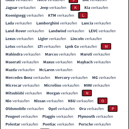
Jaguar
verkaufen
Jeep
verkaufen
K
Kia
verkaufen
Koenigsegg
verkaufen
KTM
verkaufen
L
Lada
verkaufen
Lamborghini
verkaufen
Lancia
verkaufen
Land-Rover
verkaufen
Landwind
verkaufen
LEVC
verkaufen
Lexus
verkaufen
Ligier
verkaufen
Lincoln
verkaufen
Lotus
verkaufen
LTI
verkaufen
Lynk Co
verkaufen
M
Mahindra
verkaufen
Marcos
verkaufen
Maruti
verkaufen
Maserati
verkaufen
Maxus
verkaufen
Maybach
verkaufen
Mazda
verkaufen
McLaren
verkaufen
Mercedes-Benz
verkaufen
Mercury
verkaufen
MG
verkaufen
Microcar
verkaufen
Microlino
verkaufen
MINI
verkaufen
Mitsubishi
verkaufen
Morgan
verkaufen
N
Nio
verkaufen
Nissan
verkaufen
NSU
verkaufen
O
Oldsmobile
verkaufen
Opel
verkaufen
Ora
verkaufen
P
Peugeot
verkaufen
Piaggio
verkaufen
Plymouth
verkaufen
Polestar
verkaufen
Pontiac
verkaufen
Porsche
verkaufen