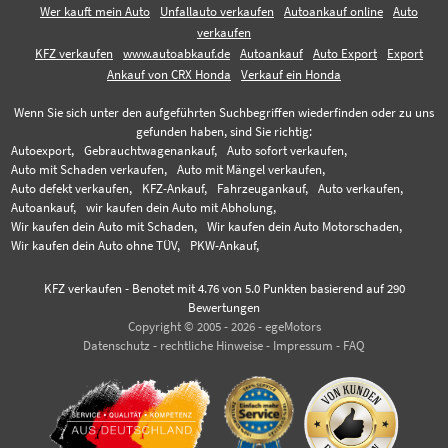
Wer kauft mein Auto
Unfallauto verkaufen
Autoankauf online
Auto
verkaufen
KFZ verkaufen
www.autoabkauf.de
Autoankauf
Auto Export
Export
Ankauf von CRX Honda
Verkauf ein Honda
Wenn Sie sich unter den aufgeführten Suchbegriffen wiederfinden oder zu uns
gefunden haben, sind Sie richtig:
Autoexport,
Gebrauchtwagenankauf,
Auto sofort verkaufen,
Auto mit Schaden verkaufen,
Auto mit Mängel verkaufen,
Auto defekt verkaufen,
KFZ-Ankauf,
Fahrzeugankauf,
Auto verkaufen,
Autoankauf,
wir kaufen dein Auto mit Abholung,
Wir kaufen dein Auto mit Schaden,
Wir kaufen dein Auto Motorschaden,
Wir kaufen dein Auto ohne TÜV,
PKW-Ankauf,
KFZ verkaufen
-
Benotet mit
4.76
von 5.0 Punkten basierend auf
290
Bewertungen
Copyright © 2005 - 2026 - egeMotors
Datenschutz
-
rechtliche Hinweise
-
Impressum
-
FAQ