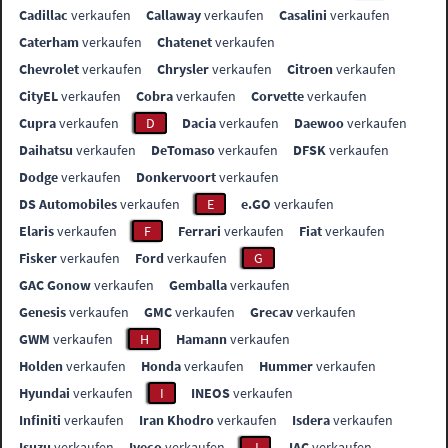
Cadillac
verkaufen
Callaway
verkaufen
Casalini
verkaufen
Caterham
verkaufen
Chatenet
verkaufen
Chevrolet
verkaufen
Chrysler
verkaufen
Citroen
verkaufen
CityEL
verkaufen
Cobra
verkaufen
Corvette
verkaufen
Cupra
verkaufen
D
Dacia
verkaufen
Daewoo
verkaufen
Daihatsu
verkaufen
DeTomaso
verkaufen
DFSK
verkaufen
Dodge
verkaufen
Donkervoort
verkaufen
DS Automobiles
verkaufen
E
e.GO
verkaufen
Elaris
verkaufen
F
Ferrari
verkaufen
Fiat
verkaufen
Fisker
verkaufen
Ford
verkaufen
G
GAC Gonow
verkaufen
Gemballa
verkaufen
Genesis
verkaufen
GMC
verkaufen
Grecav
verkaufen
GWM
verkaufen
H
Hamann
verkaufen
Holden
verkaufen
Honda
verkaufen
Hummer
verkaufen
Hyundai
verkaufen
I
INEOS
verkaufen
Infiniti
verkaufen
Iran Khodro
verkaufen
Isdera
verkaufen
Isuzu
verkaufen
Iveco
verkaufen
J
JAC
verkaufen