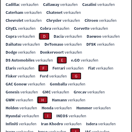
Cadillac
verkaufen
Callaway
verkaufen
Casalini
verkaufen
Caterham
verkaufen
Chatenet
verkaufen
Chevrolet
verkaufen
Chrysler
verkaufen
Citroen
verkaufen
CityEL
verkaufen
Cobra
verkaufen
Corvette
verkaufen
Cupra
verkaufen
D
Dacia
verkaufen
Daewoo
verkaufen
Daihatsu
verkaufen
DeTomaso
verkaufen
DFSK
verkaufen
Dodge
verkaufen
Donkervoort
verkaufen
DS Automobiles
verkaufen
E
e.GO
verkaufen
Elaris
verkaufen
F
Ferrari
verkaufen
Fiat
verkaufen
Fisker
verkaufen
Ford
verkaufen
G
GAC Gonow
verkaufen
Gemballa
verkaufen
Genesis
verkaufen
GMC
verkaufen
Grecav
verkaufen
GWM
verkaufen
H
Hamann
verkaufen
Holden
verkaufen
Honda
verkaufen
Hummer
verkaufen
Hyundai
verkaufen
I
INEOS
verkaufen
Infiniti
verkaufen
Iran Khodro
verkaufen
Isdera
verkaufen
Isuzu
verkaufen
Iveco
verkaufen
J
JAC
verkaufen