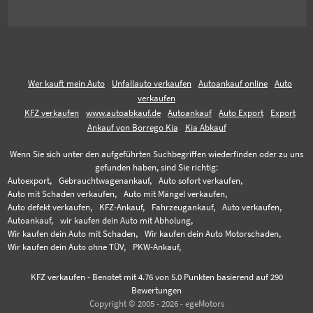
Wer kauft mein Auto
Unfallauto verkaufen
Autoankauf online
Auto
verkaufen
KFZ verkaufen
www.autoabkauf.de
Autoankauf
Auto Export
Export
Ankauf von Borrego Kia
Kia Abkauf
Wenn Sie sich unter den aufgeführten Suchbegriffen wiederfinden oder zu uns
gefunden haben, sind Sie richtig:
Autoexport,
Gebrauchtwagenankauf,
Auto sofort verkaufen,
Auto mit Schaden verkaufen,
Auto mit Mängel verkaufen,
Auto defekt verkaufen,
KFZ-Ankauf,
Fahrzeugankauf,
Auto verkaufen,
Autoankauf,
wir kaufen dein Auto mit Abholung,
Wir kaufen dein Auto mit Schaden,
Wir kaufen dein Auto Motorschaden,
Wir kaufen dein Auto ohne TÜV,
PKW-Ankauf,
KFZ verkaufen
-
Benotet mit
4.76
von 5.0 Punkten basierend auf
290
Bewertungen
Copyright © 2005 - 2026 - egeMotors