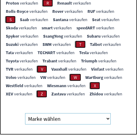
Proton
verkaufen
R
Renault
verkaufen
Rolls-Royce
verkaufen
Rover
verkaufen
RUF
verkaufen
S
Saab
verkaufen
Santana
verkaufen
Seat
verkaufen
Skoda
verkaufen
smart
verkaufen
speedART
verkaufen
Spyker
verkaufen
SsangYong
verkaufen
Subaru
verkaufen
Suzuki
verkaufen
SWM
verkaufen
T
Talbot
verkaufen
Tata
verkaufen
TECHART
verkaufen
Tesla
verkaufen
Toyota
verkaufen
Trabant
verkaufen
Triumph
verkaufen
TVR
verkaufen
V
Vauxhall
verkaufen
Vinfast
verkaufen
Volvo
verkaufen
VW
verkaufen
W
Wartburg
verkaufen
Westfield
verkaufen
Wiesmann
verkaufen
X
XEV
verkaufen
Z
Zastava
verkaufen
Zhidou
verkaufen