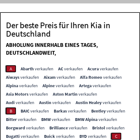
Der beste Preis für Ihren Kia in
Deutschland
ABHOLUNG INNERHALB EINES TAGES,
DEUTSCHLANDWEIT,
A
Abarth
verkaufen
AC
verkaufen
Acura
verkaufen
Aiways
verkaufen
Aixam
verkaufen
Alfa Romeo
verkaufen
Alpina
verkaufen
Alpine
verkaufen
Artega
verkaufen
Asia Motors
verkaufen
Aston Martin
verkaufen
Audi
verkaufen
Austin
verkaufen
Austin Healey
verkaufen
B
BAIC
verkaufen
Barkas
verkaufen
Bentley
verkaufen
Bitter
verkaufen
BMW
verkaufen
BMW Alpina
verkaufen
Borgward
verkaufen
Brilliance
verkaufen
Bristol
verkaufen
Bugatti
verkaufen
Buick
verkaufen
BYD
verkaufen
C