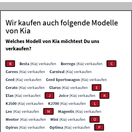
Wir kaufen auch folgende Modelle
von Kia
Welches Modell von Kia möchtest Du uns
verkaufen?
B
Besta
(Kia) verkaufen
Borrego
(Kia) verkaufen
C
Carens
(Kia) verkaufen
Carnival
(Kia) verkaufen
Ceed
(Kia) verkaufen
Ceed Sportswagon
(Kia) verkaufen
Cerato
(Kia) verkaufen
Clarus
(Kia) verkaufen
E
Elan
(Kia) verkaufen
J
Joice
(Kia) verkaufen
K
K2500
(Kia) verkaufen
K2700
(Kia) verkaufen
L
Leo
(Kia) verkaufen
M
Magentis
(Kia) verkaufen
Mentor
(Kia) verkaufen
Mini
(Kia) verkaufen
O
Opirus
(Kia) verkaufen
Optima
(Kia) verkaufen
P