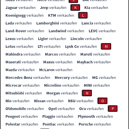
Jaguar
verkaufen
Jeep
verkaufen
K
Kia
verkaufen
Koenigsegg
verkaufen
KTM
verkaufen
L
Lada
verkaufen
Lamborghini
verkaufen
Lancia
verkaufen
Land-Rover
verkaufen
Landwind
verkaufen
LEVC
verkaufen
Lexus
verkaufen
Ligier
verkaufen
Lincoln
verkaufen
Lotus
verkaufen
LTI
verkaufen
Lynk Co
verkaufen
M
Mahindra
verkaufen
Marcos
verkaufen
Maruti
verkaufen
Maserati
verkaufen
Maxus
verkaufen
Maybach
verkaufen
Mazda
verkaufen
McLaren
verkaufen
Mercedes-Benz
verkaufen
Mercury
verkaufen
MG
verkaufen
Microcar
verkaufen
Microlino
verkaufen
MINI
verkaufen
Mitsubishi
verkaufen
Morgan
verkaufen
N
Nio
verkaufen
Nissan
verkaufen
NSU
verkaufen
O
Oldsmobile
verkaufen
Opel
verkaufen
Ora
verkaufen
P
Peugeot
verkaufen
Piaggio
verkaufen
Plymouth
verkaufen
Polestar
verkaufen
Pontiac
verkaufen
Porsche
verkaufen