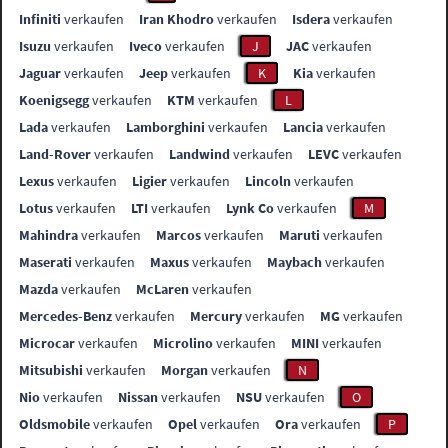
Infiniti
verkaufen
Iran Khodro
verkaufen
Isdera
verkaufen
Isuzu
verkaufen
Iveco
verkaufen
J
JAC
verkaufen
Jaguar
verkaufen
Jeep
verkaufen
K
Kia
verkaufen
Koenigsegg
verkaufen
KTM
verkaufen
L
Lada
verkaufen
Lamborghini
verkaufen
Lancia
verkaufen
Land-Rover
verkaufen
Landwind
verkaufen
LEVC
verkaufen
Lexus
verkaufen
Ligier
verkaufen
Lincoln
verkaufen
Lotus
verkaufen
LTI
verkaufen
Lynk Co
verkaufen
M
Mahindra
verkaufen
Marcos
verkaufen
Maruti
verkaufen
Maserati
verkaufen
Maxus
verkaufen
Maybach
verkaufen
Mazda
verkaufen
McLaren
verkaufen
Mercedes-Benz
verkaufen
Mercury
verkaufen
MG
verkaufen
Microcar
verkaufen
Microlino
verkaufen
MINI
verkaufen
Mitsubishi
verkaufen
Morgan
verkaufen
N
Nio
verkaufen
Nissan
verkaufen
NSU
verkaufen
O
Oldsmobile
verkaufen
Opel
verkaufen
Ora
verkaufen
P