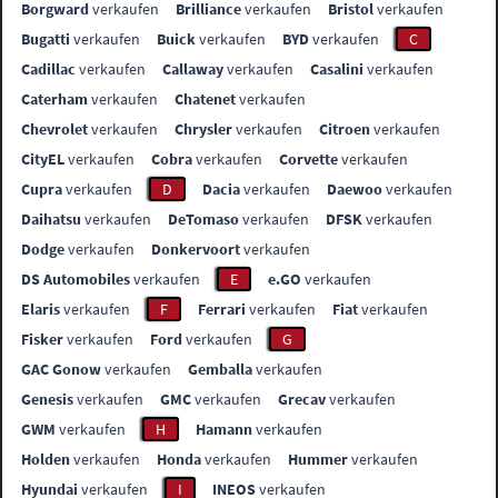
Borgward
verkaufen
Brilliance
verkaufen
Bristol
verkaufen
Bugatti
verkaufen
Buick
verkaufen
BYD
verkaufen
C
Cadillac
verkaufen
Callaway
verkaufen
Casalini
verkaufen
Caterham
verkaufen
Chatenet
verkaufen
Chevrolet
verkaufen
Chrysler
verkaufen
Citroen
verkaufen
CityEL
verkaufen
Cobra
verkaufen
Corvette
verkaufen
Cupra
verkaufen
D
Dacia
verkaufen
Daewoo
verkaufen
Daihatsu
verkaufen
DeTomaso
verkaufen
DFSK
verkaufen
Dodge
verkaufen
Donkervoort
verkaufen
DS Automobiles
verkaufen
E
e.GO
verkaufen
Elaris
verkaufen
F
Ferrari
verkaufen
Fiat
verkaufen
Fisker
verkaufen
Ford
verkaufen
G
GAC Gonow
verkaufen
Gemballa
verkaufen
Genesis
verkaufen
GMC
verkaufen
Grecav
verkaufen
GWM
verkaufen
H
Hamann
verkaufen
Holden
verkaufen
Honda
verkaufen
Hummer
verkaufen
Hyundai
verkaufen
I
INEOS
verkaufen