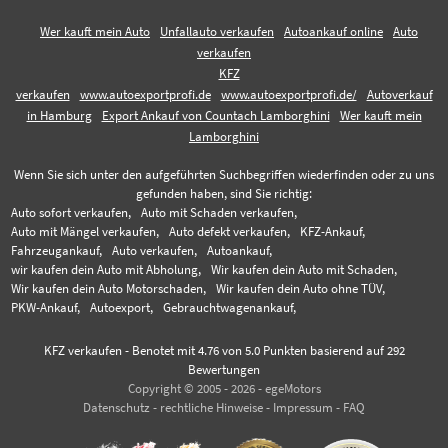
Wer kauft mein Auto
Unfallauto verkaufen
Autoankauf online
Auto
verkaufen
KFZ
verkaufen
www.autoexportprofi.de
www.autoexportprofi.de/
Autoverkauf
in Hamburg
Export Ankauf von Countach Lamborghini
Wer kauft mein
Lamborghini
Wenn Sie sich unter den aufgeführten Suchbegriffen wiederfinden oder zu uns
gefunden haben, sind Sie richtig:
Auto sofort verkaufen,
Auto mit Schaden verkaufen,
Auto mit Mängel verkaufen,
Auto defekt verkaufen,
KFZ-Ankauf,
Fahrzeugankauf,
Auto verkaufen,
Autoankauf,
wir kaufen dein Auto mit Abholung,
Wir kaufen dein Auto mit Schaden,
Wir kaufen dein Auto Motorschaden,
Wir kaufen dein Auto ohne TÜV,
PKW-Ankauf,
Autoexport,
Gebrauchtwagenankauf,
KFZ verkaufen
-
Benotet mit
4.76
von 5.0 Punkten basierend auf
292
Bewertungen
Copyright © 2005 - 2026 - egeMotors
Datenschutz
-
rechtliche Hinweise
-
Impressum
-
FAQ