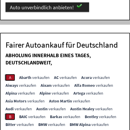
Auto unverbindlich anbieten!
Fairer Autoankauf für Deutschland
ABHOLUNG INNERHALB EINES TAGES,
DEUTSCHLANDWEIT,
A
Abarth
verkaufen
AC
verkaufen
Acura
verkaufen
Aiways
verkaufen
Aixam
verkaufen
Alfa Romeo
verkaufen
Alpina
verkaufen
Alpine
verkaufen
Artega
verkaufen
Asia Motors
verkaufen
Aston Martin
verkaufen
Audi
verkaufen
Austin
verkaufen
Austin Healey
verkaufen
B
BAIC
verkaufen
Barkas
verkaufen
Bentley
verkaufen
Bitter
verkaufen
BMW
verkaufen
BMW Alpina
verkaufen