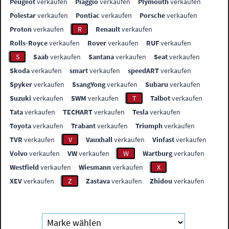
Peugeot
verkaufen
Piaggio
verkaufen
Plymouth
verkaufen
Polestar
verkaufen
Pontiac
verkaufen
Porsche
verkaufen
Proton
verkaufen
R
Renault
verkaufen
Rolls-Royce
verkaufen
Rover
verkaufen
RUF
verkaufen
S
Saab
verkaufen
Santana
verkaufen
Seat
verkaufen
Skoda
verkaufen
smart
verkaufen
speedART
verkaufen
Spyker
verkaufen
SsangYong
verkaufen
Subaru
verkaufen
Suzuki
verkaufen
SWM
verkaufen
T
Talbot
verkaufen
Tata
verkaufen
TECHART
verkaufen
Tesla
verkaufen
Toyota
verkaufen
Trabant
verkaufen
Triumph
verkaufen
TVR
verkaufen
V
Vauxhall
verkaufen
Vinfast
verkaufen
Volvo
verkaufen
VW
verkaufen
W
Wartburg
verkaufen
Westfield
verkaufen
Wiesmann
verkaufen
X
XEV
verkaufen
Z
Zastava
verkaufen
Zhidou
verkaufen