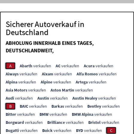
Sicherer Autoverkauf in
Deutschland
ABHOLUNG INNERHALB EINES TAGES,
DEUTSCHLANDWEIT,
A
Abarth
verkaufen
AC
verkaufen
Acura
verkaufen
Aiways
verkaufen
Aixam
verkaufen
Alfa Romeo
verkaufen
Alpina
verkaufen
Alpine
verkaufen
Artega
verkaufen
Asia Motors
verkaufen
Aston Martin
verkaufen
Audi
verkaufen
Austin
verkaufen
Austin Healey
verkaufen
B
BAIC
verkaufen
Barkas
verkaufen
Bentley
verkaufen
Bitter
verkaufen
BMW
verkaufen
BMW Alpina
verkaufen
Borgward
verkaufen
Brilliance
verkaufen
Bristol
verkaufen
Bugatti
verkaufen
Buick
verkaufen
BYD
verkaufen
C