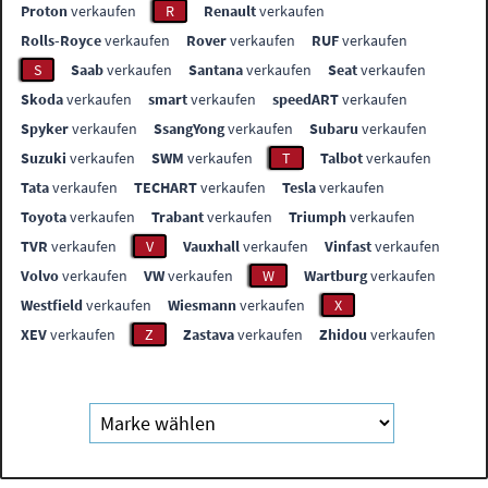
Proton
verkaufen
R
Renault
verkaufen
Rolls-Royce
verkaufen
Rover
verkaufen
RUF
verkaufen
S
Saab
verkaufen
Santana
verkaufen
Seat
verkaufen
Skoda
verkaufen
smart
verkaufen
speedART
verkaufen
Spyker
verkaufen
SsangYong
verkaufen
Subaru
verkaufen
Suzuki
verkaufen
SWM
verkaufen
T
Talbot
verkaufen
Tata
verkaufen
TECHART
verkaufen
Tesla
verkaufen
Toyota
verkaufen
Trabant
verkaufen
Triumph
verkaufen
TVR
verkaufen
V
Vauxhall
verkaufen
Vinfast
verkaufen
Volvo
verkaufen
VW
verkaufen
W
Wartburg
verkaufen
Westfield
verkaufen
Wiesmann
verkaufen
X
XEV
verkaufen
Z
Zastava
verkaufen
Zhidou
verkaufen