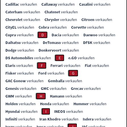
Cadillac
verkaufen
Callaway
verkaufen
Casalini
verkaufen
Caterham
verkaufen
Chatenet
verkaufen
Chevrolet
verkaufen
Chrysler
verkaufen
Citroen
verkaufen
CityEL
verkaufen
Cobra
verkaufen
Corvette
verkaufen
Cupra
verkaufen
D
Dacia
verkaufen
Daewoo
verkaufen
Daihatsu
verkaufen
DeTomaso
verkaufen
DFSK
verkaufen
Dodge
verkaufen
Donkervoort
verkaufen
DS Automobiles
verkaufen
E
e.GO
verkaufen
Elaris
verkaufen
F
Ferrari
verkaufen
Fiat
verkaufen
Fisker
verkaufen
Ford
verkaufen
G
GAC Gonow
verkaufen
Gemballa
verkaufen
Genesis
verkaufen
GMC
verkaufen
Grecav
verkaufen
GWM
verkaufen
H
Hamann
verkaufen
Holden
verkaufen
Honda
verkaufen
Hummer
verkaufen
Hyundai
verkaufen
I
INEOS
verkaufen
Infiniti
verkaufen
Iran Khodro
verkaufen
Isdera
verkaufen
Isuzu
verkaufen
Iveco
verkaufen
J
JAC
verkaufen