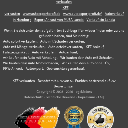
verkaufen
KFZ
verkaufen
www.autoexportprofi.de
www.autoexportprofi.de/
Autoverkauf
in Hamburg
Export Ankauf von MUSA Lancia
Verkauf ein Lancia
Wenn Sie sich unter den aufgeführten Suchbegriffen wiederfinden oder zu uns
gefunden haben, sind Sie richtig:
Auto sofort verkaufen,
Auto mit Schaden verkaufen,
Auto mit Mängel verkaufen,
Auto defekt verkaufen,
KFZ-Ankauf,
Fahrzeugankauf,
Auto verkaufen,
Autoankauf,
wir kaufen dein Auto mit Abholung,
Wir kaufen dein Auto mit Schaden,
Wir kaufen dein Auto Motorschaden,
Wir kaufen dein Auto ohne TÜV,
PKW-Ankauf,
Autoexport,
Gebrauchtwagenankauf,
KFZ verkaufen
-
Benotet mit
4.76
von 5.0 Punkten basierend auf
292
Bewertungen
Copyright © 2005 - 2026 - egeMotors
Datenschutz
-
rechtliche Hinweise
-
Impressum
-
FAQ