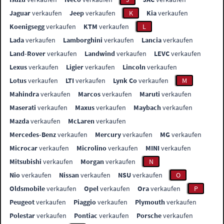
Jaguar
verkaufen
Jeep
verkaufen
K
Kia
verkaufen
Koenigsegg
verkaufen
KTM
verkaufen
L
Lada
verkaufen
Lamborghini
verkaufen
Lancia
verkaufen
Land-Rover
verkaufen
Landwind
verkaufen
LEVC
verkaufen
Lexus
verkaufen
Ligier
verkaufen
Lincoln
verkaufen
Lotus
verkaufen
LTI
verkaufen
Lynk Co
verkaufen
M
Mahindra
verkaufen
Marcos
verkaufen
Maruti
verkaufen
Maserati
verkaufen
Maxus
verkaufen
Maybach
verkaufen
Mazda
verkaufen
McLaren
verkaufen
Mercedes-Benz
verkaufen
Mercury
verkaufen
MG
verkaufen
Microcar
verkaufen
Microlino
verkaufen
MINI
verkaufen
Mitsubishi
verkaufen
Morgan
verkaufen
N
Nio
verkaufen
Nissan
verkaufen
NSU
verkaufen
O
Oldsmobile
verkaufen
Opel
verkaufen
Ora
verkaufen
P
Peugeot
verkaufen
Piaggio
verkaufen
Plymouth
verkaufen
Polestar
verkaufen
Pontiac
verkaufen
Porsche
verkaufen