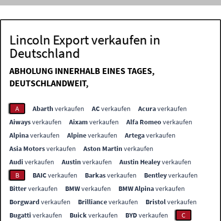
Lincoln Export verkaufen in
Deutschland
ABHOLUNG INNERHALB EINES TAGES,
DEUTSCHLANDWEIT,
A
Abarth
verkaufen
AC
verkaufen
Acura
verkaufen
Aiways
verkaufen
Aixam
verkaufen
Alfa Romeo
verkaufen
Alpina
verkaufen
Alpine
verkaufen
Artega
verkaufen
Asia Motors
verkaufen
Aston Martin
verkaufen
Audi
verkaufen
Austin
verkaufen
Austin Healey
verkaufen
B
BAIC
verkaufen
Barkas
verkaufen
Bentley
verkaufen
Bitter
verkaufen
BMW
verkaufen
BMW Alpina
verkaufen
Borgward
verkaufen
Brilliance
verkaufen
Bristol
verkaufen
Bugatti
verkaufen
Buick
verkaufen
BYD
verkaufen
C