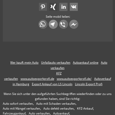
Seite mobil teilen:
Wer kauft mein Auto
Unfallauto verkaufen
Autoankauf online
Auto
verkaufen
KFZ
verkaufen
www.autoexportprofi.de
www.autoexportprofi.de/
Autoverkauf
in Hamburg
Export Ankauf von LS Lincoln
Lincoln Export Profi
Wenn Sie sich unter den aufgeführten Suchbegriffen wiederfinden oder zu uns
gefunden haben, sind Sie richtig:
Auto sofort verkaufen,
Auto mit Schaden verkaufen,
Auto mit Mängel verkaufen,
Auto defekt verkaufen,
KFZ-Ankauf,
Fahrzeugankauf,
Auto verkaufen,
Autoankauf,