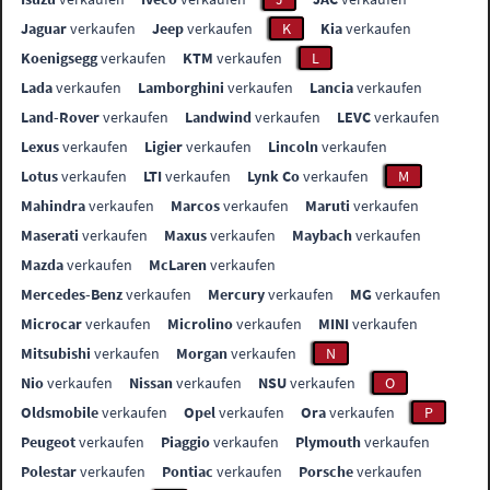
Jaguar
verkaufen
Jeep
verkaufen
K
Kia
verkaufen
Koenigsegg
verkaufen
KTM
verkaufen
L
Lada
verkaufen
Lamborghini
verkaufen
Lancia
verkaufen
Land-Rover
verkaufen
Landwind
verkaufen
LEVC
verkaufen
Lexus
verkaufen
Ligier
verkaufen
Lincoln
verkaufen
Lotus
verkaufen
LTI
verkaufen
Lynk Co
verkaufen
M
Mahindra
verkaufen
Marcos
verkaufen
Maruti
verkaufen
Maserati
verkaufen
Maxus
verkaufen
Maybach
verkaufen
Mazda
verkaufen
McLaren
verkaufen
Mercedes-Benz
verkaufen
Mercury
verkaufen
MG
verkaufen
Microcar
verkaufen
Microlino
verkaufen
MINI
verkaufen
Mitsubishi
verkaufen
Morgan
verkaufen
N
Nio
verkaufen
Nissan
verkaufen
NSU
verkaufen
O
Oldsmobile
verkaufen
Opel
verkaufen
Ora
verkaufen
P
Peugeot
verkaufen
Piaggio
verkaufen
Plymouth
verkaufen
Polestar
verkaufen
Pontiac
verkaufen
Porsche
verkaufen