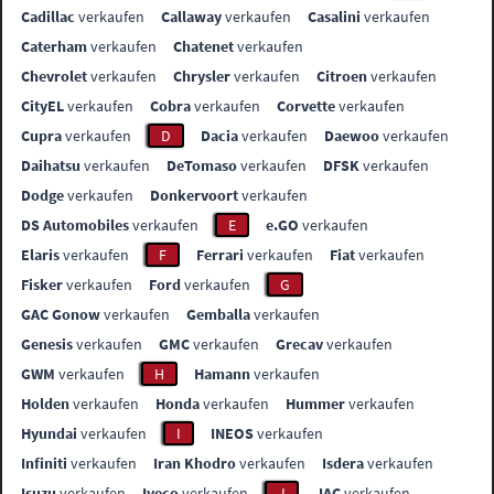
Cadillac
verkaufen
Callaway
verkaufen
Casalini
verkaufen
Caterham
verkaufen
Chatenet
verkaufen
Chevrolet
verkaufen
Chrysler
verkaufen
Citroen
verkaufen
CityEL
verkaufen
Cobra
verkaufen
Corvette
verkaufen
Cupra
verkaufen
D
Dacia
verkaufen
Daewoo
verkaufen
Daihatsu
verkaufen
DeTomaso
verkaufen
DFSK
verkaufen
Dodge
verkaufen
Donkervoort
verkaufen
DS Automobiles
verkaufen
E
e.GO
verkaufen
Elaris
verkaufen
F
Ferrari
verkaufen
Fiat
verkaufen
Fisker
verkaufen
Ford
verkaufen
G
GAC Gonow
verkaufen
Gemballa
verkaufen
Genesis
verkaufen
GMC
verkaufen
Grecav
verkaufen
GWM
verkaufen
H
Hamann
verkaufen
Holden
verkaufen
Honda
verkaufen
Hummer
verkaufen
Hyundai
verkaufen
I
INEOS
verkaufen
Infiniti
verkaufen
Iran Khodro
verkaufen
Isdera
verkaufen
Isuzu
verkaufen
Iveco
verkaufen
J
JAC
verkaufen