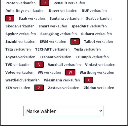
Proton
verkaufen
R
Renault
verkaufen
Rolls-Royce
verkaufen
Rover
verkaufen
RUF
verkaufen
S
Saab
verkaufen
Santana
verkaufen
Seat
verkaufen
Skoda
verkaufen
smart
verkaufen
speedART
verkaufen
Spyker
verkaufen
SsangYong
verkaufen
Subaru
verkaufen
Suzuki
verkaufen
SWM
verkaufen
T
Talbot
verkaufen
Tata
verkaufen
TECHART
verkaufen
Tesla
verkaufen
Toyota
verkaufen
Trabant
verkaufen
Triumph
verkaufen
TVR
verkaufen
V
Vauxhall
verkaufen
Vinfast
verkaufen
Volvo
verkaufen
VW
verkaufen
W
Wartburg
verkaufen
Westfield
verkaufen
Wiesmann
verkaufen
X
XEV
verkaufen
Z
Zastava
verkaufen
Zhidou
verkaufen