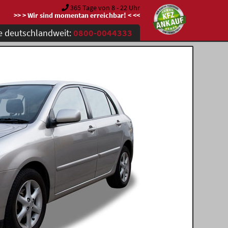
365 Tage von 8 - 22 Uhr
>> > Wir sind momentan erreichbar! < <<
e deutschlandweit:
0800-0044333