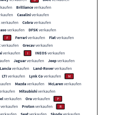
rkaufen
Brilliance
verkaufen
rkaufen
Casalini
verkaufen
L
verkaufen
Cobra
verkaufen
aso
verkaufen
DFSK
verkaufen
Ferrari
verkaufen
Fiat
verkaufen
F
C
verkaufen
Grecav
verkaufen
i
verkaufen
INEOS
verkaufen
I
aufen
Jaguar
verkaufen
Jeep
verkaufen
Lancia
verkaufen
Land-Rover
verkaufen
LTI
verkaufen
Lynk Co
verkaufen
M
kaufen
Mazda
verkaufen
McLaren
verkaufen
erkaufen
Mitsubishi
verkaufen
el
verkaufen
Ora
verkaufen
P
verkaufen
Proton
verkaufen
R
verkaufen
Seat
verkaufen
Skoda
verkaufen