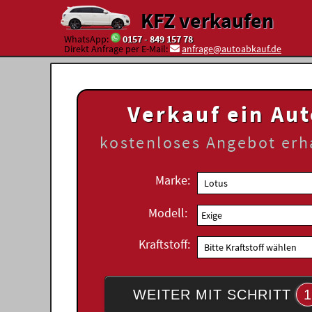
KFZ verkaufen
WhatsApp:
0157 - 849 157 78
Direkt Anfrage per E-Mail:
anfrage@autoabkauf.de
Verkauf ein Au
kostenloses
Angebot erh
Marke:
Modell:
Kraftstoff:
WEITER MIT SCHRITT
1