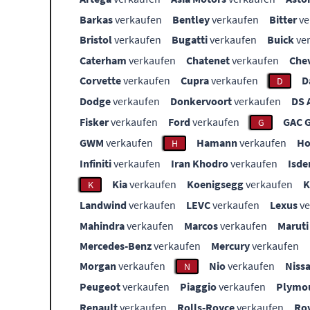
Barkas
verkaufen
Bentley
verkaufen
Bitter
ve
Bristol
verkaufen
Bugatti
verkaufen
Buick
ve
Caterham
verkaufen
Chatenet
verkaufen
Che
Corvette
verkaufen
Cupra
verkaufen
D
D
Dodge
verkaufen
Donkervoort
verkaufen
DS 
Fisker
verkaufen
Ford
verkaufen
GAC 
G
GWM
verkaufen
Hamann
verkaufen
Ho
H
Infiniti
verkaufen
Iran Khodro
verkaufen
Isde
Kia
verkaufen
Koenigsegg
verkaufen
K
Landwind
verkaufen
LEVC
verkaufen
Lexus
ve
Mahindra
verkaufen
Marcos
verkaufen
Maruti
Mercedes-Benz
verkaufen
Mercury
verkaufen
Morgan
verkaufen
Nio
verkaufen
Niss
N
Peugeot
verkaufen
Piaggio
verkaufen
Plymo
Renault
verkaufen
Rolls-Royce
verkaufen
Ro