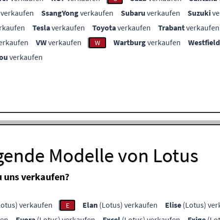
verkaufen
SsangYong
verkaufen
Subaru
verkaufen
Suzuki
ve
rkaufen
Tesla
verkaufen
Toyota
verkaufen
Trabant
verkaufen
erkaufen
VW
verkaufen
Wartburg
verkaufen
Westfield
W
ou
verkaufen
lgende Modelle von Lotus
u uns verkaufen?
otus) verkaufen
Elan
(Lotus) verkaufen
Elise
(Lotus) ver
E
fen
Evora
(Lotus) verkaufen
Excel
(Lotus) verkaufen
Exige
(Lot