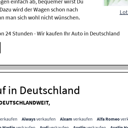
gen einfach ab, bequemer wirst Du
 Dazu wird der Wagen schon nach
Lot
nn man sich wohl nicht wünschen.
n 24 Stunden - Wir kaufen Ihr Auto in Deutschland
f in Deutschland
 DEUTSCHLANDWEIT,
erkaufen
Aiways
verkaufen
Aixam
verkaufen
Alfa Romeo
ver
n Martin
verkaufen
Audi
verkaufen
Austin
verkaufen
Austin H