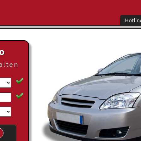
Hotlin
to
alten