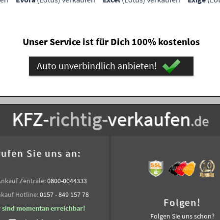
Unser Service ist für Dich 100% kostenlos
Auto unverbindlich anbieten!
KFZ-
richtig-
verkaufen
.de
ufen Sie uns an:
Ankauf Zentrale:
0800-0044333
kauf Hotline:
0157 - 849 157 78
Folgen!
r sind momentan erreichbar!
Folgen Sie uns schon?