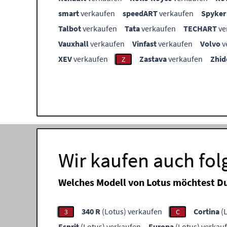
smart
verkaufen
speedART
verkaufen
Spyker
Talbot
verkaufen
Tata
verkaufen
TECHART
ve
Vauxhall
verkaufen
Vinfast
verkaufen
Volvo
v
XEV
verkaufen
Zastava
verkaufen
Zhid
Z
Wir kaufen auch fo
Welches Modell von Lotus möchtest D
340 R
(Lotus) verkaufen
Cortina
(L
3
C
Esprit
(Lotus) verkaufen
Europa
(Lotus) verkau