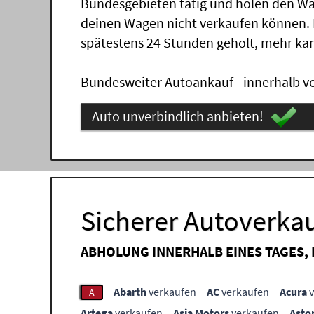
Bundesgebieten tätig und holen den Wa
deinen Wagen nicht verkaufen können.
spätestens 24 Stunden geholt, mehr ka
Bundesweiter Autoankauf - innerhalb vo
Auto unverbindlich anbieten!
Sicherer Autoverkau
ABHOLUNG INNERHALB EINES TAGES,
Abarth
verkaufen
AC
verkaufen
Acura
v
A
Artega
verkaufen
Asia Motors
verkaufen
Asto