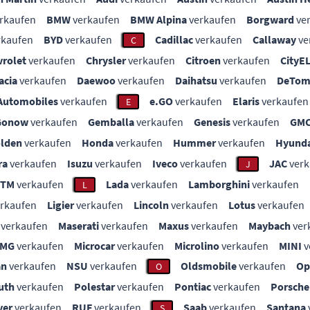
rkaufen
BMW
verkaufen
BMW Alpina
verkaufen
Borgward
ve
rkaufen
BYD
verkaufen
Cadillac
verkaufen
Callaway
ve
C
vrolet
verkaufen
Chrysler
verkaufen
Citroen
verkaufen
CityE
acia
verkaufen
Daewoo
verkaufen
Daihatsu
verkaufen
DeTom
Automobiles
verkaufen
e.GO
verkaufen
Elaris
verkaufen
E
Gonow
verkaufen
Gemballa
verkaufen
Genesis
verkaufen
GM
lden
verkaufen
Honda
verkaufen
Hummer
verkaufen
Hyunda
ra
verkaufen
Isuzu
verkaufen
Iveco
verkaufen
JAC
verk
J
KTM
verkaufen
Lada
verkaufen
Lamborghini
verkaufen
L
rkaufen
Ligier
verkaufen
Lincoln
verkaufen
Lotus
verkaufen
verkaufen
Maserati
verkaufen
Maxus
verkaufen
Maybach
ver
MG
verkaufen
Microcar
verkaufen
Microlino
verkaufen
MINI
v
an
verkaufen
NSU
verkaufen
Oldsmobile
verkaufen
Op
O
uth
verkaufen
Polestar
verkaufen
Pontiac
verkaufen
Porsche
ver
verkaufen
RUF
verkaufen
Saab
verkaufen
Santana
S