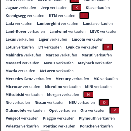
Jaguar
verkaufen
Jeep
verkaufen
K
Kia
verkaufen
Koenigsegg
verkaufen
KTM
verkaufen
L
Lada
verkaufen
Lamborghini
verkaufen
Lancia
verkaufen
Land-Rover
verkaufen
Landwind
verkaufen
LEVC
verkaufen
Lexus
verkaufen
Ligier
verkaufen
Lincoln
verkaufen
Lotus
verkaufen
LTI
verkaufen
Lynk Co
verkaufen
M
Mahindra
verkaufen
Marcos
verkaufen
Maruti
verkaufen
Maserati
verkaufen
Maxus
verkaufen
Maybach
verkaufen
Mazda
verkaufen
McLaren
verkaufen
Mercedes-Benz
verkaufen
Mercury
verkaufen
MG
verkaufen
Microcar
verkaufen
Microlino
verkaufen
MINI
verkaufen
Mitsubishi
verkaufen
Morgan
verkaufen
N
Nio
verkaufen
Nissan
verkaufen
NSU
verkaufen
O
Oldsmobile
verkaufen
Opel
verkaufen
Ora
verkaufen
P
Peugeot
verkaufen
Piaggio
verkaufen
Plymouth
verkaufen
Polestar
verkaufen
Pontiac
verkaufen
Porsche
verkaufen