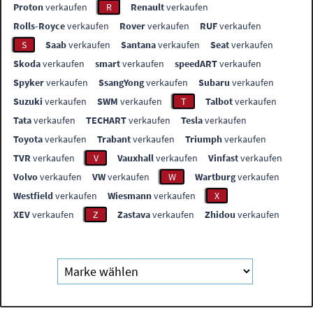
Proton
verkaufen
R
Renault
verkaufen
Rolls-Royce
verkaufen
Rover
verkaufen
RUF
verkaufen
S
Saab
verkaufen
Santana
verkaufen
Seat
verkaufen
Skoda
verkaufen
smart
verkaufen
speedART
verkaufen
Spyker
verkaufen
SsangYong
verkaufen
Subaru
verkaufen
Suzuki
verkaufen
SWM
verkaufen
T
Talbot
verkaufen
Tata
verkaufen
TECHART
verkaufen
Tesla
verkaufen
Toyota
verkaufen
Trabant
verkaufen
Triumph
verkaufen
TVR
verkaufen
V
Vauxhall
verkaufen
Vinfast
verkaufen
Volvo
verkaufen
VW
verkaufen
W
Wartburg
verkaufen
Westfield
verkaufen
Wiesmann
verkaufen
X
XEV
verkaufen
Z
Zastava
verkaufen
Zhidou
verkaufen