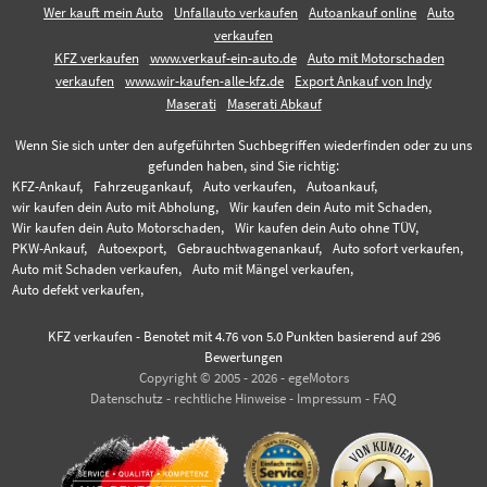
Wer kauft mein Auto
Unfallauto verkaufen
Autoankauf online
Auto
verkaufen
KFZ verkaufen
www.verkauf-ein-auto.de
Auto mit Motorschaden
verkaufen
www.wir-kaufen-alle-kfz.de
Export Ankauf von Indy
Maserati
Maserati Abkauf
Wenn Sie sich unter den aufgeführten Suchbegriffen wiederfinden oder zu uns
gefunden haben, sind Sie richtig:
KFZ-Ankauf,
Fahrzeugankauf,
Auto verkaufen,
Autoankauf,
wir kaufen dein Auto mit Abholung,
Wir kaufen dein Auto mit Schaden,
Wir kaufen dein Auto Motorschaden,
Wir kaufen dein Auto ohne TÜV,
PKW-Ankauf,
Autoexport,
Gebrauchtwagenankauf,
Auto sofort verkaufen,
Auto mit Schaden verkaufen,
Auto mit Mängel verkaufen,
Auto defekt verkaufen,
KFZ verkaufen
-
Benotet mit
4.76
von 5.0 Punkten basierend auf
296
Bewertungen
Copyright © 2005 - 2026 - egeMotors
Datenschutz
-
rechtliche Hinweise
-
Impressum
-
FAQ