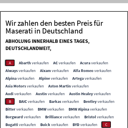
Wir zahlen den besten Preis für
Maserati in Deutschland
ABHOLUNG INNERHALB EINES TAGES,
DEUTSCHLANDWEIT,
A
Abarth
verkaufen
AC
verkaufen
Acura
verkaufen
Aiways
verkaufen
Aixam
verkaufen
Alfa Romeo
verkaufen
Alpina
verkaufen
Alpine
verkaufen
Artega
verkaufen
Asia Motors
verkaufen
Aston Martin
verkaufen
Audi
verkaufen
Austin
verkaufen
Austin Healey
verkaufen
B
BAIC
verkaufen
Barkas
verkaufen
Bentley
verkaufen
Bitter
verkaufen
BMW
verkaufen
BMW Alpina
verkaufen
Borgward
verkaufen
Brilliance
verkaufen
Bristol
verkaufen
Bugatti
verkaufen
Buick
verkaufen
BYD
verkaufen
C