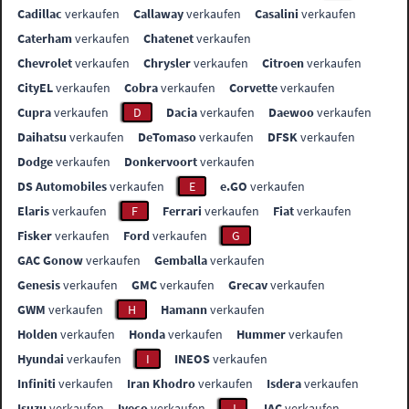
Cadillac
verkaufen
Callaway
verkaufen
Casalini
verkaufen
Caterham
verkaufen
Chatenet
verkaufen
Chevrolet
verkaufen
Chrysler
verkaufen
Citroen
verkaufen
CityEL
verkaufen
Cobra
verkaufen
Corvette
verkaufen
Cupra
verkaufen
D
Dacia
verkaufen
Daewoo
verkaufen
Daihatsu
verkaufen
DeTomaso
verkaufen
DFSK
verkaufen
Dodge
verkaufen
Donkervoort
verkaufen
DS Automobiles
verkaufen
E
e.GO
verkaufen
Elaris
verkaufen
F
Ferrari
verkaufen
Fiat
verkaufen
Fisker
verkaufen
Ford
verkaufen
G
GAC Gonow
verkaufen
Gemballa
verkaufen
Genesis
verkaufen
GMC
verkaufen
Grecav
verkaufen
GWM
verkaufen
H
Hamann
verkaufen
Holden
verkaufen
Honda
verkaufen
Hummer
verkaufen
Hyundai
verkaufen
I
INEOS
verkaufen
Infiniti
verkaufen
Iran Khodro
verkaufen
Isdera
verkaufen
Isuzu
verkaufen
Iveco
verkaufen
J
JAC
verkaufen