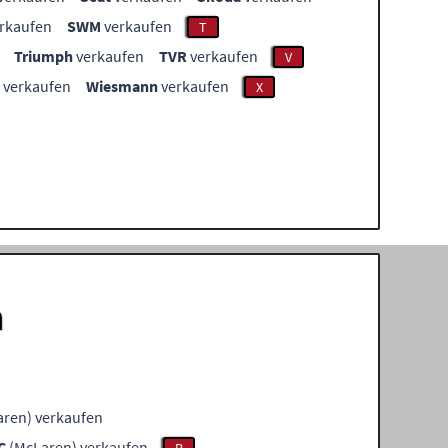
rkaufen
SWM
verkaufen
T
Triumph
verkaufen
TVR
verkaufen
V
verkaufen
Wiesmann
verkaufen
X
n
ren) verkaufen
C
(McLaren) verkaufen