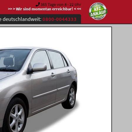
365 Tage von 8 - 22 Uhr
>> > Wir sind momentan erreichbar! < <<
e deutschlandweit:
0800-0044333