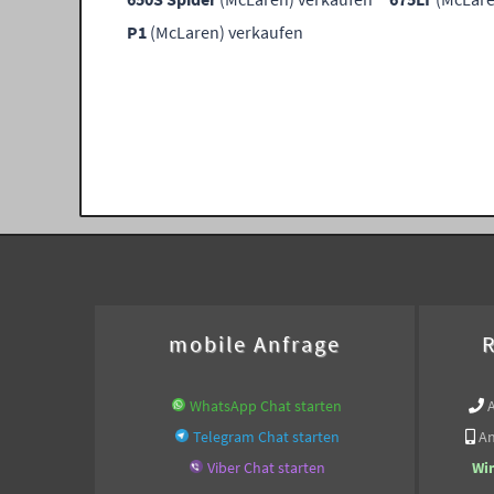
P1
(McLaren) verkaufen
mobile Anfrage
R
WhatsApp Chat starten
Telegram Chat starten
An
Viber Chat starten
Wi