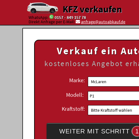
KFZ verkaufen
WhatsApp:
0157 - 849 157 78
Direkt Anfrage per E-Mail:
anfrage@autoabkauf.de
Verkauf ein Au
kostenloses
Angebot erh
Marke:
Modell:
Kraftstoff:
WEITER MIT SCHRITT
1