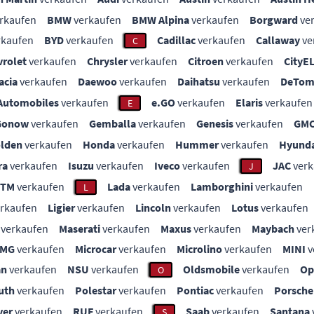
rkaufen
BMW
verkaufen
BMW Alpina
verkaufen
Borgward
ve
rkaufen
BYD
verkaufen
Cadillac
verkaufen
Callaway
ve
C
vrolet
verkaufen
Chrysler
verkaufen
Citroen
verkaufen
CityE
acia
verkaufen
Daewoo
verkaufen
Daihatsu
verkaufen
DeTom
Automobiles
verkaufen
e.GO
verkaufen
Elaris
verkaufen
E
Gonow
verkaufen
Gemballa
verkaufen
Genesis
verkaufen
GM
lden
verkaufen
Honda
verkaufen
Hummer
verkaufen
Hyunda
ra
verkaufen
Isuzu
verkaufen
Iveco
verkaufen
JAC
verk
J
KTM
verkaufen
Lada
verkaufen
Lamborghini
verkaufen
L
rkaufen
Ligier
verkaufen
Lincoln
verkaufen
Lotus
verkaufen
verkaufen
Maserati
verkaufen
Maxus
verkaufen
Maybach
ver
MG
verkaufen
Microcar
verkaufen
Microlino
verkaufen
MINI
v
an
verkaufen
NSU
verkaufen
Oldsmobile
verkaufen
Op
O
uth
verkaufen
Polestar
verkaufen
Pontiac
verkaufen
Porsche
ver
verkaufen
RUF
verkaufen
Saab
verkaufen
Santana
S