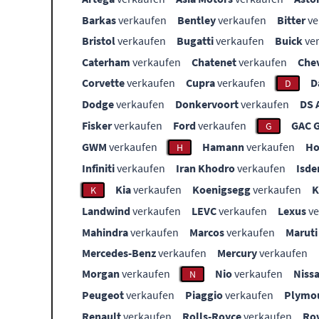
Barkas
verkaufen
Bentley
verkaufen
Bitter
ve
Bristol
verkaufen
Bugatti
verkaufen
Buick
ve
Caterham
verkaufen
Chatenet
verkaufen
Che
Corvette
verkaufen
Cupra
verkaufen
D
D
Dodge
verkaufen
Donkervoort
verkaufen
DS 
Fisker
verkaufen
Ford
verkaufen
GAC 
G
GWM
verkaufen
Hamann
verkaufen
Ho
H
Infiniti
verkaufen
Iran Khodro
verkaufen
Isde
Kia
verkaufen
Koenigsegg
verkaufen
K
Landwind
verkaufen
LEVC
verkaufen
Lexus
ve
Mahindra
verkaufen
Marcos
verkaufen
Maruti
Mercedes-Benz
verkaufen
Mercury
verkaufen
Morgan
verkaufen
Nio
verkaufen
Niss
N
Peugeot
verkaufen
Piaggio
verkaufen
Plymo
Renault
verkaufen
Rolls-Royce
verkaufen
Ro