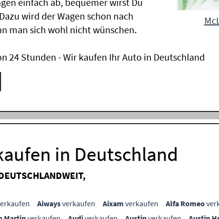
gen einfach ab, bequemer wirst Du
 Dazu wird der Wagen schon nach
McL
nn man sich wohl nicht wünschen.
n 24 Stunden - Wir kaufen Ihr Auto in Deutschland
kaufen in Deutschland
 DEUTSCHLANDWEIT,
erkaufen
Aiways
verkaufen
Aixam
verkaufen
Alfa Romeo
ver
n Martin
verkaufen
Audi
verkaufen
Austin
verkaufen
Austin H