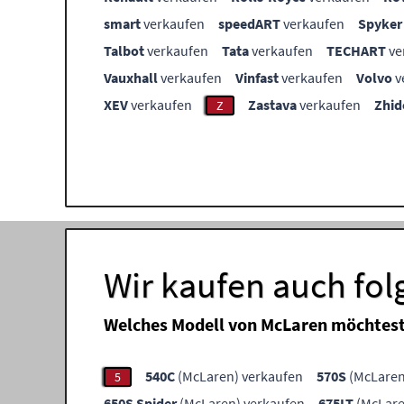
smart
verkaufen
speedART
verkaufen
Spyker
Talbot
verkaufen
Tata
verkaufen
TECHART
ve
Vauxhall
verkaufen
Vinfast
verkaufen
Volvo
v
XEV
verkaufen
Zastava
verkaufen
Zhid
Z
Wir kaufen auch fo
Welches Modell von McLaren möchtest
540C
(McLaren) verkaufen
570S
(McLaren
5
650S Spider
(McLaren) verkaufen
675LT
(McLare