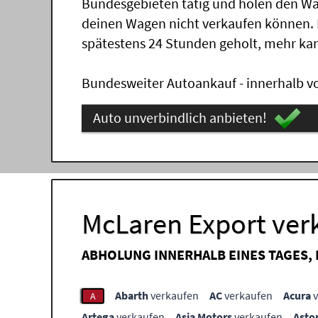
Bundesgebieten tätig und holen den Wa
deinen Wagen nicht verkaufen können.
spätestens 24 Stunden geholt, mehr ka
Bundesweiter Autoankauf - innerhalb vo
Auto unverbindlich anbieten!
McLaren Export ver
ABHOLUNG INNERHALB EINES TAGES,
Abarth
verkaufen
AC
verkaufen
Acura
v
A
Artega
verkaufen
Asia Motors
verkaufen
Asto