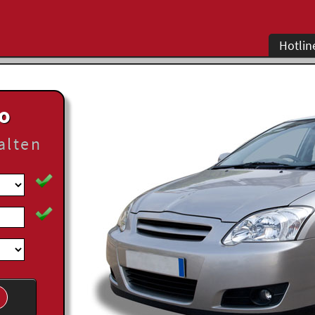
Hotlin
to
alten