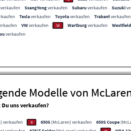
verkaufen
SsangYong
verkaufen
Subaru
verkaufen
Suzuki
ve
rkaufen
Tesla
verkaufen
Toyota
verkaufen
Trabant
verkaufen
erkaufen
VW
verkaufen
Wartburg
verkaufen
Westfield
W
ou
verkaufen
lgende Modelle von McLare
 Du uns verkaufen?
) verkaufen
650S
(McLaren) verkaufen
650S Coupe
(McLa
6
n) verkaufen
675LT Spider
(McLaren) verkaufen
MP4-12