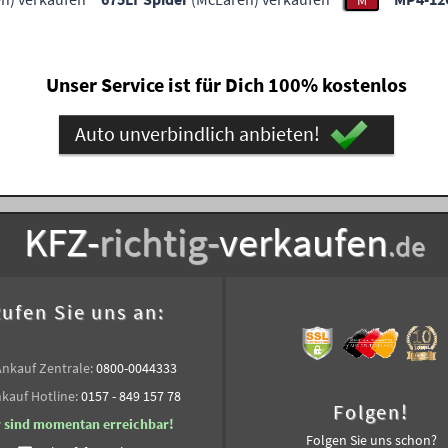
M
Unser Service ist für Dich 100% kostenlos
Auto unverbindlich anbieten!
KFZ-
richtig-
verkaufen
.de
ufen Sie uns an:
Ankauf Zentrale:
0800-0044333
kauf Hotline:
0157 - 849 157 78
Folgen!
r sind momentan erreichbar!
Folgen Sie uns schon?