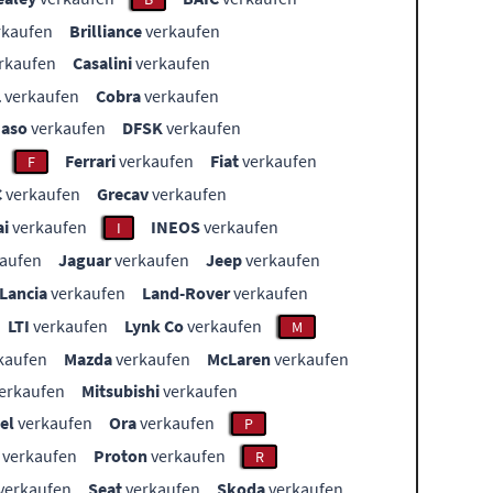
rkaufen
Brilliance
verkaufen
rkaufen
Casalini
verkaufen
L
verkaufen
Cobra
verkaufen
aso
verkaufen
DFSK
verkaufen
Ferrari
verkaufen
Fiat
verkaufen
F
C
verkaufen
Grecav
verkaufen
i
verkaufen
INEOS
verkaufen
I
aufen
Jaguar
verkaufen
Jeep
verkaufen
Lancia
verkaufen
Land-Rover
verkaufen
LTI
verkaufen
Lynk Co
verkaufen
M
kaufen
Mazda
verkaufen
McLaren
verkaufen
erkaufen
Mitsubishi
verkaufen
el
verkaufen
Ora
verkaufen
P
verkaufen
Proton
verkaufen
R
verkaufen
Seat
verkaufen
Skoda
verkaufen