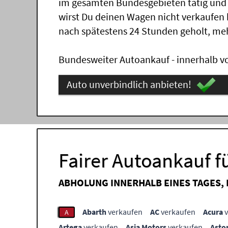
im gesamten Bundesgebieten tätig und
wirst Du deinen Wagen nicht verkaufen
nach spätestens 24 Stunden geholt, me
Bundesweiter Autoankauf - innerhalb vo
Auto unverbindlich anbieten!
Fairer Autoankauf f
ABHOLUNG INNERHALB EINES TAGES,
Abarth
verkaufen
AC
verkaufen
Acura
v
A
Artega
verkaufen
Asia Motors
verkaufen
Asto