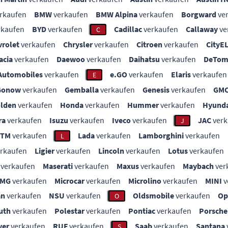
rkaufen
BMW
verkaufen
BMW Alpina
verkaufen
Borgward
ve
rkaufen
BYD
verkaufen
Cadillac
verkaufen
Callaway
ve
C
vrolet
verkaufen
Chrysler
verkaufen
Citroen
verkaufen
CityE
acia
verkaufen
Daewoo
verkaufen
Daihatsu
verkaufen
DeTom
Automobiles
verkaufen
e.GO
verkaufen
Elaris
verkaufen
E
Gonow
verkaufen
Gemballa
verkaufen
Genesis
verkaufen
GM
lden
verkaufen
Honda
verkaufen
Hummer
verkaufen
Hyunda
ra
verkaufen
Isuzu
verkaufen
Iveco
verkaufen
JAC
verk
J
KTM
verkaufen
Lada
verkaufen
Lamborghini
verkaufen
L
rkaufen
Ligier
verkaufen
Lincoln
verkaufen
Lotus
verkaufen
verkaufen
Maserati
verkaufen
Maxus
verkaufen
Maybach
ver
MG
verkaufen
Microcar
verkaufen
Microlino
verkaufen
MINI
v
an
verkaufen
NSU
verkaufen
Oldsmobile
verkaufen
Op
O
uth
verkaufen
Polestar
verkaufen
Pontiac
verkaufen
Porsche
ver
verkaufen
RUF
verkaufen
Saab
verkaufen
Santana
S