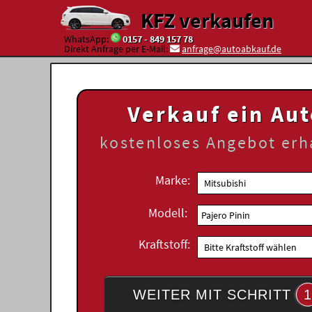
KFZ verkaufen
WhatsApp:
0157 - 849 157 78
Direkt Anfrage per E-Mail:
anfrage@autoabkauf.de
Verkauf ein Au
kostenloses
Angebot erh
Marke:
Modell:
Kraftstoff:
WEITER MIT SCHRITT
1