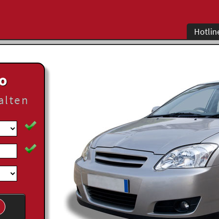
Hotlin
to
alten