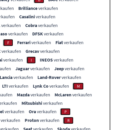
rkaufen
Brilliance
verkaufen
rkaufen
Casalini
verkaufen
L
verkaufen
Cobra
verkaufen
aso
verkaufen
DFSK
verkaufen
Ferrari
verkaufen
Fiat
verkaufen
F
C
verkaufen
Grecav
verkaufen
i
verkaufen
INEOS
verkaufen
I
aufen
Jaguar
verkaufen
Jeep
verkaufen
Lancia
verkaufen
Land-Rover
verkaufen
LTI
verkaufen
Lynk Co
verkaufen
M
kaufen
Mazda
verkaufen
McLaren
verkaufen
erkaufen
Mitsubishi
verkaufen
el
verkaufen
Ora
verkaufen
P
verkaufen
Proton
verkaufen
R
verkaufen
Seat
verkaufen
Skoda
verkaufen