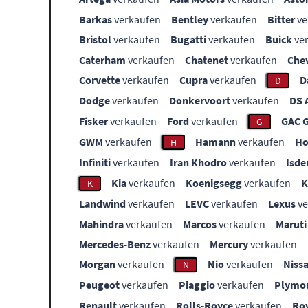
Barkas
verkaufen
Bentley
verkaufen
Bitter
ve
Bristol
verkaufen
Bugatti
verkaufen
Buick
ve
Caterham
verkaufen
Chatenet
verkaufen
Che
Corvette
verkaufen
Cupra
verkaufen
D
D
Dodge
verkaufen
Donkervoort
verkaufen
DS 
Fisker
verkaufen
Ford
verkaufen
GAC 
G
GWM
verkaufen
Hamann
verkaufen
Ho
H
Infiniti
verkaufen
Iran Khodro
verkaufen
Isde
Kia
verkaufen
Koenigsegg
verkaufen
K
Landwind
verkaufen
LEVC
verkaufen
Lexus
ve
Mahindra
verkaufen
Marcos
verkaufen
Maruti
Mercedes-Benz
verkaufen
Mercury
verkaufen
Morgan
verkaufen
Nio
verkaufen
Niss
N
Peugeot
verkaufen
Piaggio
verkaufen
Plymo
Renault
verkaufen
Rolls-Royce
verkaufen
Ro