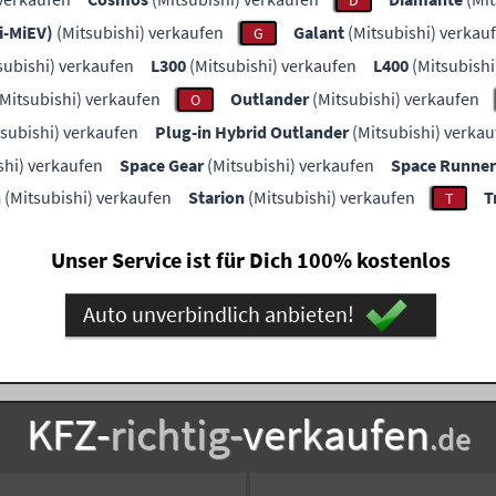
D
(i-MiEV)
(Mitsubishi) verkaufen
Galant
(Mitsubishi) verkau
G
subishi) verkaufen
L300
(Mitsubishi) verkaufen
L400
(Mitsubishi
Mitsubishi) verkaufen
Outlander
(Mitsubishi) verkaufen
O
subishi) verkaufen
Plug-in Hybrid Outlander
(Mitsubishi) verkau
shi) verkaufen
Space Gear
(Mitsubishi) verkaufen
Space Runner
n
(Mitsubishi) verkaufen
Starion
(Mitsubishi) verkaufen
T
T
Unser Service ist für Dich 100% kostenlos
Auto unverbindlich anbieten!
KFZ-
richtig-
verkaufen
.de