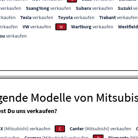
verkaufen
SsangYong
verkaufen
Subaru
verkaufen
Suzuki
ve
rkaufen
Tesla
verkaufen
Toyota
verkaufen
Trabant
verkaufen
erkaufen
VW
verkaufen
Wartburg
verkaufen
Westfield
W
ou
verkaufen
gende Modelle von Mitsubi
st Du uns verkaufen?
SX
(Mitsubishi) verkaufen
Canter
(Mitsubishi) verkaufen
C
 verkaufen
Cosmos
(Mitsubishi) verkaufen
Diamante
(Mit