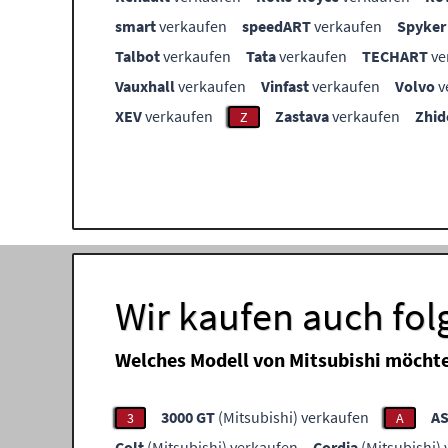
smart
verkaufen
speedART
verkaufen
Spyker
Talbot
verkaufen
Tata
verkaufen
TECHART
ve
Vauxhall
verkaufen
Vinfast
verkaufen
Volvo
v
XEV
verkaufen
Zastava
verkaufen
Zhid
Z
Wir kaufen auch fol
Welches Modell von Mitsubishi möchte
3000 GT
(Mitsubishi) verkaufen
A
3
A
Colt
(Mitsubishi) verkaufen
Cordia
(Mitsubishi)