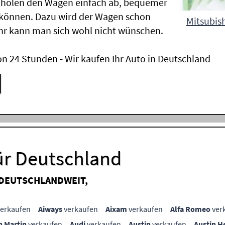
 holen den Wagen einfach ab, bequemer
 können. Dazu wird der Wagen schon
Mitsubish
hr kann man sich wohl nicht wünschen.
n 24 Stunden - Wir kaufen Ihr Auto in Deutschland
ür Deutschland
 DEUTSCHLANDWEIT,
erkaufen
Aiways
verkaufen
Aixam
verkaufen
Alfa Romeo
ver
n Martin
verkaufen
Audi
verkaufen
Austin
verkaufen
Austin H