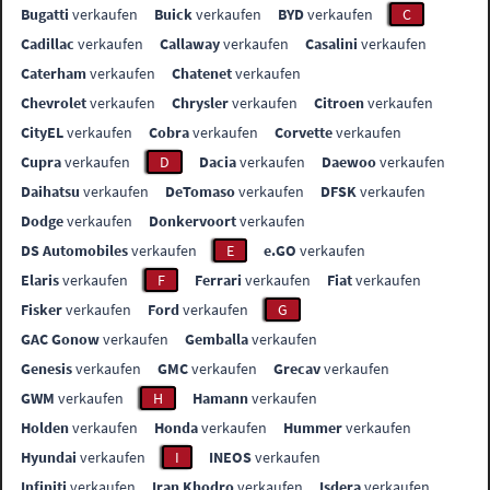
Bugatti
verkaufen
Buick
verkaufen
BYD
verkaufen
C
Cadillac
verkaufen
Callaway
verkaufen
Casalini
verkaufen
Caterham
verkaufen
Chatenet
verkaufen
Chevrolet
verkaufen
Chrysler
verkaufen
Citroen
verkaufen
CityEL
verkaufen
Cobra
verkaufen
Corvette
verkaufen
Cupra
verkaufen
D
Dacia
verkaufen
Daewoo
verkaufen
Daihatsu
verkaufen
DeTomaso
verkaufen
DFSK
verkaufen
Dodge
verkaufen
Donkervoort
verkaufen
DS Automobiles
verkaufen
E
e.GO
verkaufen
Elaris
verkaufen
F
Ferrari
verkaufen
Fiat
verkaufen
Fisker
verkaufen
Ford
verkaufen
G
GAC Gonow
verkaufen
Gemballa
verkaufen
Genesis
verkaufen
GMC
verkaufen
Grecav
verkaufen
GWM
verkaufen
H
Hamann
verkaufen
Holden
verkaufen
Honda
verkaufen
Hummer
verkaufen
Hyundai
verkaufen
I
INEOS
verkaufen
Infiniti
verkaufen
Iran Khodro
verkaufen
Isdera
verkaufen