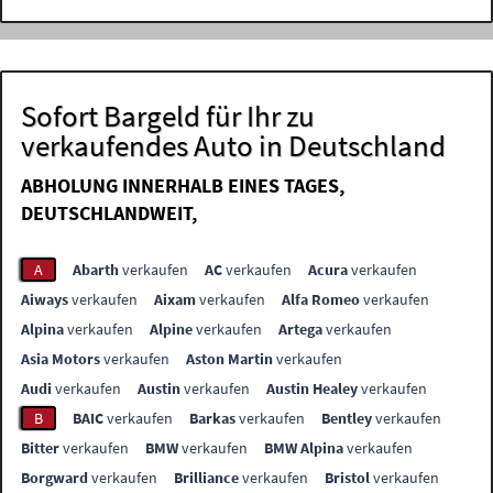
Sofort Bargeld für Ihr zu
verkaufendes Auto in Deutschland
ABHOLUNG INNERHALB EINES TAGES,
DEUTSCHLANDWEIT,
A
Abarth
verkaufen
AC
verkaufen
Acura
verkaufen
Aiways
verkaufen
Aixam
verkaufen
Alfa Romeo
verkaufen
Alpina
verkaufen
Alpine
verkaufen
Artega
verkaufen
Asia Motors
verkaufen
Aston Martin
verkaufen
Audi
verkaufen
Austin
verkaufen
Austin Healey
verkaufen
B
BAIC
verkaufen
Barkas
verkaufen
Bentley
verkaufen
Bitter
verkaufen
BMW
verkaufen
BMW Alpina
verkaufen
Borgward
verkaufen
Brilliance
verkaufen
Bristol
verkaufen