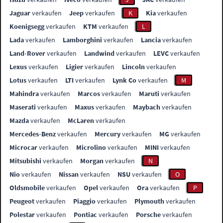
Jaguar
verkaufen
Jeep
verkaufen
K
Kia
verkaufen
Koenigsegg
verkaufen
KTM
verkaufen
L
Lada
verkaufen
Lamborghini
verkaufen
Lancia
verkaufen
Land-Rover
verkaufen
Landwind
verkaufen
LEVC
verkaufen
Lexus
verkaufen
Ligier
verkaufen
Lincoln
verkaufen
Lotus
verkaufen
LTI
verkaufen
Lynk Co
verkaufen
M
Mahindra
verkaufen
Marcos
verkaufen
Maruti
verkaufen
Maserati
verkaufen
Maxus
verkaufen
Maybach
verkaufen
Mazda
verkaufen
McLaren
verkaufen
Mercedes-Benz
verkaufen
Mercury
verkaufen
MG
verkaufen
Microcar
verkaufen
Microlino
verkaufen
MINI
verkaufen
Mitsubishi
verkaufen
Morgan
verkaufen
N
Nio
verkaufen
Nissan
verkaufen
NSU
verkaufen
O
Oldsmobile
verkaufen
Opel
verkaufen
Ora
verkaufen
P
Peugeot
verkaufen
Piaggio
verkaufen
Plymouth
verkaufen
Polestar
verkaufen
Pontiac
verkaufen
Porsche
verkaufen