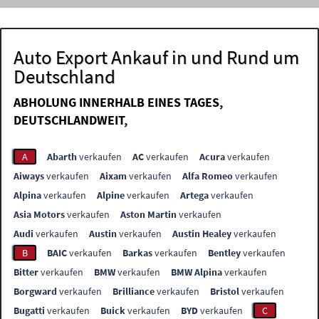
Auto Export Ankauf in und Rund um
Deutschland
ABHOLUNG INNERHALB EINES TAGES,
DEUTSCHLANDWEIT,
A
Abarth
verkaufen
AC
verkaufen
Acura
verkaufen
Aiways
verkaufen
Aixam
verkaufen
Alfa Romeo
verkaufen
Alpina
verkaufen
Alpine
verkaufen
Artega
verkaufen
Asia Motors
verkaufen
Aston Martin
verkaufen
Audi
verkaufen
Austin
verkaufen
Austin Healey
verkaufen
B
BAIC
verkaufen
Barkas
verkaufen
Bentley
verkaufen
Bitter
verkaufen
BMW
verkaufen
BMW Alpina
verkaufen
Borgward
verkaufen
Brilliance
verkaufen
Bristol
verkaufen
Bugatti
verkaufen
Buick
verkaufen
BYD
verkaufen
C