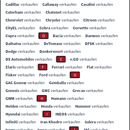
Cadillac
verkaufen
Callaway
verkaufen
Casalini
verkaufen
Caterham
verkaufen
Chatenet
verkaufen
Chevrolet
verkaufen
Chrysler
verkaufen
Citroen
verkaufen
CityEL
verkaufen
Cobra
verkaufen
Corvette
verkaufen
Cupra
verkaufen
D
Dacia
verkaufen
Daewoo
verkaufen
Daihatsu
verkaufen
DeTomaso
verkaufen
DFSK
verkaufen
Dodge
verkaufen
Donkervoort
verkaufen
DS Automobiles
verkaufen
E
e.GO
verkaufen
Elaris
verkaufen
F
Ferrari
verkaufen
Fiat
verkaufen
Fisker
verkaufen
Ford
verkaufen
G
GAC Gonow
verkaufen
Gemballa
verkaufen
Genesis
verkaufen
GMC
verkaufen
Grecav
verkaufen
GWM
verkaufen
H
Hamann
verkaufen
Holden
verkaufen
Honda
verkaufen
Hummer
verkaufen
Hyundai
verkaufen
I
INEOS
verkaufen
Infiniti
verkaufen
Iran Khodro
verkaufen
Isdera
verkaufen
Isuzu
verkaufen
Iveco
verkaufen
J
JAC
verkaufen