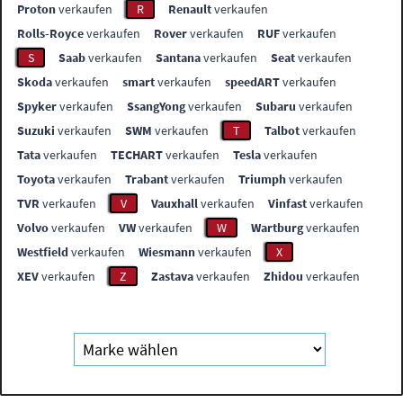
Proton
verkaufen
R
Renault
verkaufen
Rolls-Royce
verkaufen
Rover
verkaufen
RUF
verkaufen
S
Saab
verkaufen
Santana
verkaufen
Seat
verkaufen
Skoda
verkaufen
smart
verkaufen
speedART
verkaufen
Spyker
verkaufen
SsangYong
verkaufen
Subaru
verkaufen
Suzuki
verkaufen
SWM
verkaufen
T
Talbot
verkaufen
Tata
verkaufen
TECHART
verkaufen
Tesla
verkaufen
Toyota
verkaufen
Trabant
verkaufen
Triumph
verkaufen
TVR
verkaufen
V
Vauxhall
verkaufen
Vinfast
verkaufen
Volvo
verkaufen
VW
verkaufen
W
Wartburg
verkaufen
Westfield
verkaufen
Wiesmann
verkaufen
X
XEV
verkaufen
Z
Zastava
verkaufen
Zhidou
verkaufen