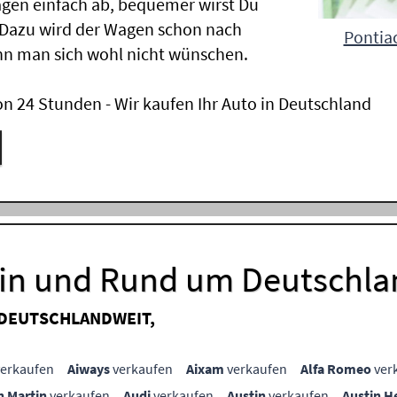
gen einfach ab, bequemer wirst Du
 Dazu wird der Wagen schon nach
Pontiac
nn man sich wohl nicht wünschen.
n 24 Stunden - Wir kaufen Ihr Auto in Deutschland
 in und Rund um Deutschla
 DEUTSCHLANDWEIT,
erkaufen
Aiways
verkaufen
Aixam
verkaufen
Alfa Romeo
ver
n Martin
verkaufen
Audi
verkaufen
Austin
verkaufen
Austin H