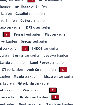
rkaufen
Brilliance
verkaufen
rkaufen
Casalini
verkaufen
L
verkaufen
Cobra
verkaufen
aso
verkaufen
DFSK
verkaufen
Ferrari
verkaufen
Fiat
verkaufen
F
C
verkaufen
Grecav
verkaufen
i
verkaufen
INEOS
verkaufen
I
aufen
Jaguar
verkaufen
Jeep
verkaufen
Lancia
verkaufen
Land-Rover
verkaufen
LTI
verkaufen
Lynk Co
verkaufen
M
kaufen
Mazda
verkaufen
McLaren
verkaufen
erkaufen
Mitsubishi
verkaufen
el
verkaufen
Ora
verkaufen
P
verkaufen
Proton
verkaufen
R
verkaufen
Seat
verkaufen
Skoda
verkaufen