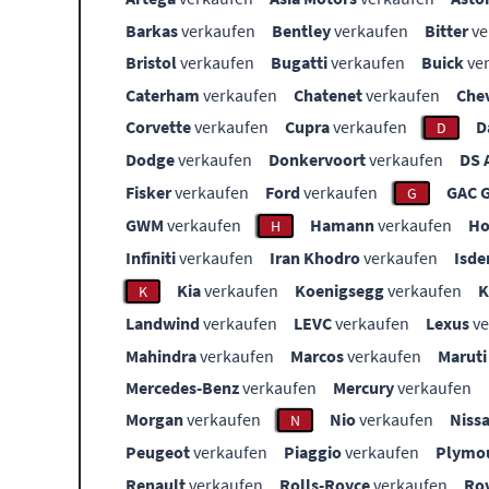
Barkas
verkaufen
Bentley
verkaufen
Bitter
ve
Bristol
verkaufen
Bugatti
verkaufen
Buick
ve
Caterham
verkaufen
Chatenet
verkaufen
Che
Corvette
verkaufen
Cupra
verkaufen
D
D
Dodge
verkaufen
Donkervoort
verkaufen
DS 
Fisker
verkaufen
Ford
verkaufen
GAC 
G
GWM
verkaufen
Hamann
verkaufen
Ho
H
Infiniti
verkaufen
Iran Khodro
verkaufen
Isde
Kia
verkaufen
Koenigsegg
verkaufen
K
Landwind
verkaufen
LEVC
verkaufen
Lexus
ve
Mahindra
verkaufen
Marcos
verkaufen
Maruti
Mercedes-Benz
verkaufen
Mercury
verkaufen
Morgan
verkaufen
Nio
verkaufen
Niss
N
Peugeot
verkaufen
Piaggio
verkaufen
Plymo
Renault
verkaufen
Rolls-Royce
verkaufen
Ro