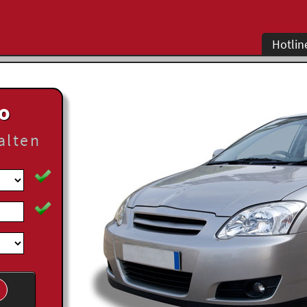
Hotlin
to
alten