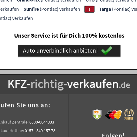
verkaufen
Sunfire
(Pontiac) verkaufen
Targa
(Pontiac) v
T
ntiac) verkaufen
Unser Service ist für Dich 100% kostenlos
Auto unverbindlich anbieten!
KFZ-
richtig-
verkaufen
.de
ufen Sie uns an:
Ankauf Zentrale:
0800-0044333
kauf Hotline:
0157 - 849 157 78
Folgen!