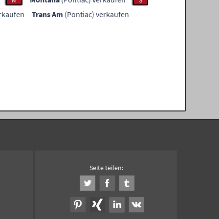
M
S
erkaufen
Trans Am
(Pontiac) verkaufen
Seite teilen: