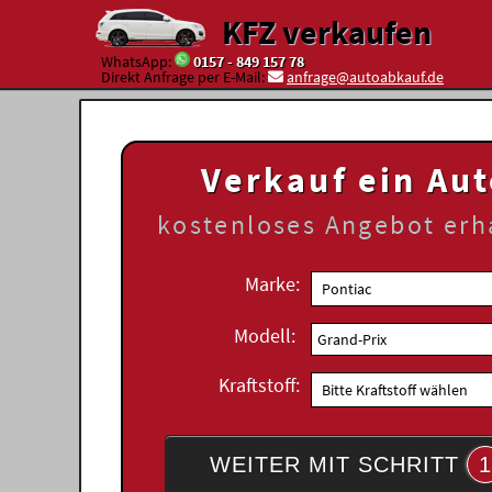
KFZ verkaufen
WhatsApp:
0157 - 849 157 78
Direkt Anfrage per E-Mail:
anfrage@autoabkauf.de
Verkauf ein Au
kostenloses
Angebot erh
Marke:
Modell:
Kraftstoff:
WEITER MIT SCHRITT
1