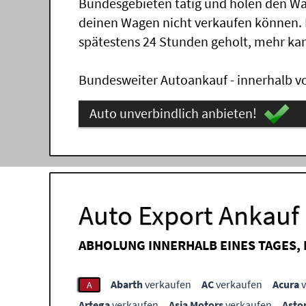
Bundesgebieten tätig und holen den Wa
deinen Wagen nicht verkaufen können.
spätestens 24 Stunden geholt, mehr ka
Bundesweiter Autoankauf - innerhalb vo
Auto unverbindlich anbieten!
Auto Export Ankauf
ABHOLUNG INNERHALB EINES TAGES,
Abarth
verkaufen
AC
verkaufen
Acura
v
A
Artega
verkaufen
Asia Motors
verkaufen
Asto