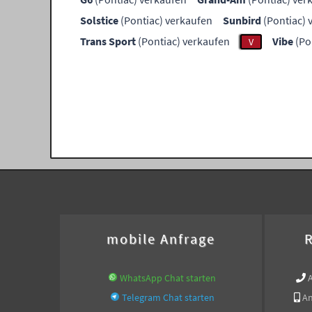
Solstice
(Pontiac) verkaufen
Sunbird
(Pontiac) 
Trans Sport
(Pontiac) verkaufen
Vibe
(Po
V
mobile Anfrage
R
WhatsApp Chat starten
Telegram Chat starten
An