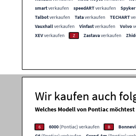
smart
verkaufen
speedART
verkaufen
Spyker
Talbot
verkaufen
Tata
verkaufen
TECHART
ve
Vauxhall
verkaufen
Vinfast
verkaufen
Volvo
v
XEV
verkaufen
Zastava
verkaufen
Zhid
Z
Wir kaufen auch fo
Welches Modell von Pontiac möchtest
6000
(Pontiac) verkaufen
Bonnevi
6
B
G6
(Pontiac) verkaufen
Grand-Am
(Pontiac) ver