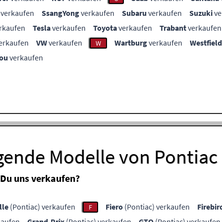
verkaufen
SsangYong
verkaufen
Subaru
verkaufen
Suzuki
ve
rkaufen
Tesla
verkaufen
Toyota
verkaufen
Trabant
verkaufen
erkaufen
VW
verkaufen
Wartburg
verkaufen
Westfield
W
ou
verkaufen
lgende Modelle von Pontiac
 Du uns verkaufen?
lle
(Pontiac) verkaufen
Fiero
(Pontiac) verkaufen
Firebir
F
kaufen
Grand-Prix
(Pontiac) verkaufen
GTO
(Pontiac) verkaufen