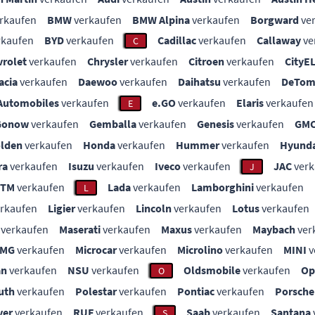
rkaufen
BMW
verkaufen
BMW Alpina
verkaufen
Borgward
ve
rkaufen
BYD
verkaufen
Cadillac
verkaufen
Callaway
ve
C
vrolet
verkaufen
Chrysler
verkaufen
Citroen
verkaufen
CityE
acia
verkaufen
Daewoo
verkaufen
Daihatsu
verkaufen
DeTom
Automobiles
verkaufen
e.GO
verkaufen
Elaris
verkaufen
E
Gonow
verkaufen
Gemballa
verkaufen
Genesis
verkaufen
GM
lden
verkaufen
Honda
verkaufen
Hummer
verkaufen
Hyunda
ra
verkaufen
Isuzu
verkaufen
Iveco
verkaufen
JAC
verk
J
KTM
verkaufen
Lada
verkaufen
Lamborghini
verkaufen
L
rkaufen
Ligier
verkaufen
Lincoln
verkaufen
Lotus
verkaufen
verkaufen
Maserati
verkaufen
Maxus
verkaufen
Maybach
ver
MG
verkaufen
Microcar
verkaufen
Microlino
verkaufen
MINI
v
an
verkaufen
NSU
verkaufen
Oldsmobile
verkaufen
Op
O
uth
verkaufen
Polestar
verkaufen
Pontiac
verkaufen
Porsche
ver
verkaufen
RUF
verkaufen
Saab
verkaufen
Santana
S