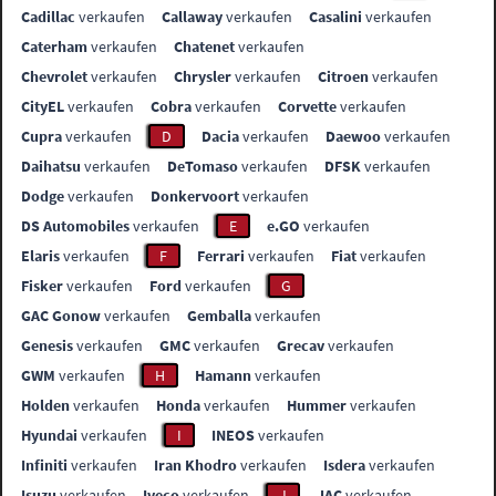
Cadillac
verkaufen
Callaway
verkaufen
Casalini
verkaufen
Caterham
verkaufen
Chatenet
verkaufen
Chevrolet
verkaufen
Chrysler
verkaufen
Citroen
verkaufen
CityEL
verkaufen
Cobra
verkaufen
Corvette
verkaufen
Cupra
verkaufen
D
Dacia
verkaufen
Daewoo
verkaufen
Daihatsu
verkaufen
DeTomaso
verkaufen
DFSK
verkaufen
Dodge
verkaufen
Donkervoort
verkaufen
DS Automobiles
verkaufen
E
e.GO
verkaufen
Elaris
verkaufen
F
Ferrari
verkaufen
Fiat
verkaufen
Fisker
verkaufen
Ford
verkaufen
G
GAC Gonow
verkaufen
Gemballa
verkaufen
Genesis
verkaufen
GMC
verkaufen
Grecav
verkaufen
GWM
verkaufen
H
Hamann
verkaufen
Holden
verkaufen
Honda
verkaufen
Hummer
verkaufen
Hyundai
verkaufen
I
INEOS
verkaufen
Infiniti
verkaufen
Iran Khodro
verkaufen
Isdera
verkaufen
Isuzu
verkaufen
Iveco
verkaufen
J
JAC
verkaufen