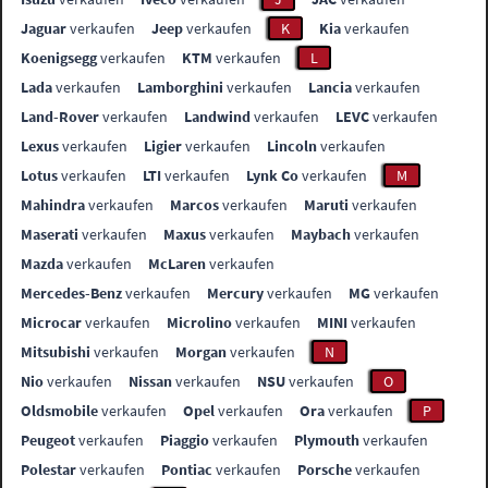
Jaguar
verkaufen
Jeep
verkaufen
K
Kia
verkaufen
Koenigsegg
verkaufen
KTM
verkaufen
L
Lada
verkaufen
Lamborghini
verkaufen
Lancia
verkaufen
Land-Rover
verkaufen
Landwind
verkaufen
LEVC
verkaufen
Lexus
verkaufen
Ligier
verkaufen
Lincoln
verkaufen
Lotus
verkaufen
LTI
verkaufen
Lynk Co
verkaufen
M
Mahindra
verkaufen
Marcos
verkaufen
Maruti
verkaufen
Maserati
verkaufen
Maxus
verkaufen
Maybach
verkaufen
Mazda
verkaufen
McLaren
verkaufen
Mercedes-Benz
verkaufen
Mercury
verkaufen
MG
verkaufen
Microcar
verkaufen
Microlino
verkaufen
MINI
verkaufen
Mitsubishi
verkaufen
Morgan
verkaufen
N
Nio
verkaufen
Nissan
verkaufen
NSU
verkaufen
O
Oldsmobile
verkaufen
Opel
verkaufen
Ora
verkaufen
P
Peugeot
verkaufen
Piaggio
verkaufen
Plymouth
verkaufen
Polestar
verkaufen
Pontiac
verkaufen
Porsche
verkaufen