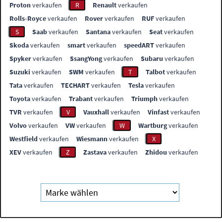
Proton
verkaufen
R
Renault
verkaufen
Rolls-Royce
verkaufen
Rover
verkaufen
RUF
verkaufen
S
Saab
verkaufen
Santana
verkaufen
Seat
verkaufen
Skoda
verkaufen
smart
verkaufen
speedART
verkaufen
Spyker
verkaufen
SsangYong
verkaufen
Subaru
verkaufen
Suzuki
verkaufen
SWM
verkaufen
T
Talbot
verkaufen
Tata
verkaufen
TECHART
verkaufen
Tesla
verkaufen
Toyota
verkaufen
Trabant
verkaufen
Triumph
verkaufen
TVR
verkaufen
V
Vauxhall
verkaufen
Vinfast
verkaufen
Volvo
verkaufen
VW
verkaufen
W
Wartburg
verkaufen
Westfield
verkaufen
Wiesmann
verkaufen
X
XEV
verkaufen
Z
Zastava
verkaufen
Zhidou
verkaufen