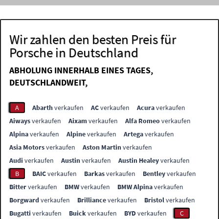
Wir zahlen den besten Preis für
Porsche in Deutschland
ABHOLUNG INNERHALB EINES TAGES,
DEUTSCHLANDWEIT,
A
Abarth
verkaufen
AC
verkaufen
Acura
verkaufen
Aiways
verkaufen
Aixam
verkaufen
Alfa Romeo
verkaufen
Alpina
verkaufen
Alpine
verkaufen
Artega
verkaufen
Asia Motors
verkaufen
Aston Martin
verkaufen
Audi
verkaufen
Austin
verkaufen
Austin Healey
verkaufen
B
BAIC
verkaufen
Barkas
verkaufen
Bentley
verkaufen
Bitter
verkaufen
BMW
verkaufen
BMW Alpina
verkaufen
Borgward
verkaufen
Brilliance
verkaufen
Bristol
verkaufen
Bugatti
verkaufen
Buick
verkaufen
BYD
verkaufen
C