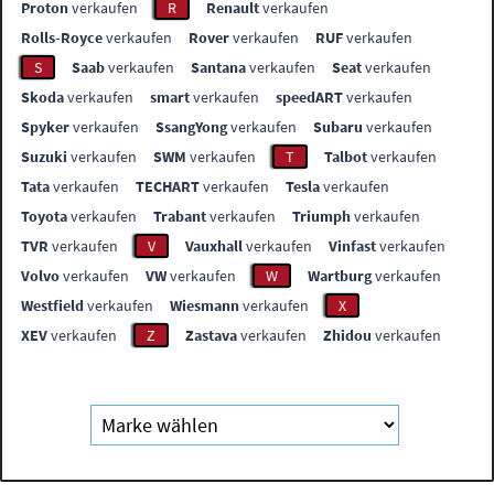
Proton
verkaufen
R
Renault
verkaufen
Rolls-Royce
verkaufen
Rover
verkaufen
RUF
verkaufen
S
Saab
verkaufen
Santana
verkaufen
Seat
verkaufen
Skoda
verkaufen
smart
verkaufen
speedART
verkaufen
Spyker
verkaufen
SsangYong
verkaufen
Subaru
verkaufen
Suzuki
verkaufen
SWM
verkaufen
T
Talbot
verkaufen
Tata
verkaufen
TECHART
verkaufen
Tesla
verkaufen
Toyota
verkaufen
Trabant
verkaufen
Triumph
verkaufen
TVR
verkaufen
V
Vauxhall
verkaufen
Vinfast
verkaufen
Volvo
verkaufen
VW
verkaufen
W
Wartburg
verkaufen
Westfield
verkaufen
Wiesmann
verkaufen
X
XEV
verkaufen
Z
Zastava
verkaufen
Zhidou
verkaufen