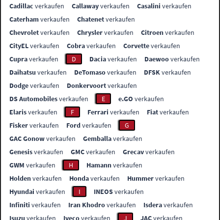
Cadillac
verkaufen
Callaway
verkaufen
Casalini
verkaufen
Caterham
verkaufen
Chatenet
verkaufen
Chevrolet
verkaufen
Chrysler
verkaufen
Citroen
verkaufen
CityEL
verkaufen
Cobra
verkaufen
Corvette
verkaufen
Cupra
verkaufen
D
Dacia
verkaufen
Daewoo
verkaufen
Daihatsu
verkaufen
DeTomaso
verkaufen
DFSK
verkaufen
Dodge
verkaufen
Donkervoort
verkaufen
DS Automobiles
verkaufen
E
e.GO
verkaufen
Elaris
verkaufen
F
Ferrari
verkaufen
Fiat
verkaufen
Fisker
verkaufen
Ford
verkaufen
G
GAC Gonow
verkaufen
Gemballa
verkaufen
Genesis
verkaufen
GMC
verkaufen
Grecav
verkaufen
GWM
verkaufen
H
Hamann
verkaufen
Holden
verkaufen
Honda
verkaufen
Hummer
verkaufen
Hyundai
verkaufen
I
INEOS
verkaufen
Infiniti
verkaufen
Iran Khodro
verkaufen
Isdera
verkaufen
Isuzu
verkaufen
Iveco
verkaufen
J
JAC
verkaufen