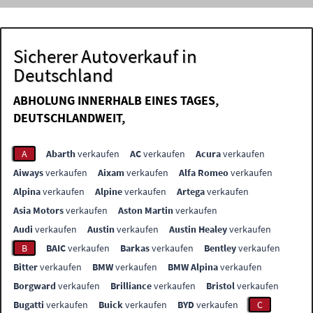
Sicherer Autoverkauf in
Deutschland
ABHOLUNG INNERHALB EINES TAGES,
DEUTSCHLANDWEIT,
A
Abarth
verkaufen
AC
verkaufen
Acura
verkaufen
Aiways
verkaufen
Aixam
verkaufen
Alfa Romeo
verkaufen
Alpina
verkaufen
Alpine
verkaufen
Artega
verkaufen
Asia Motors
verkaufen
Aston Martin
verkaufen
Audi
verkaufen
Austin
verkaufen
Austin Healey
verkaufen
B
BAIC
verkaufen
Barkas
verkaufen
Bentley
verkaufen
Bitter
verkaufen
BMW
verkaufen
BMW Alpina
verkaufen
Borgward
verkaufen
Brilliance
verkaufen
Bristol
verkaufen
Bugatti
verkaufen
Buick
verkaufen
BYD
verkaufen
C