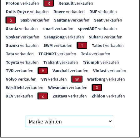
Proton
verkaufen
R
Renault
verkaufen
Rolls-Royce
verkaufen
Rover
verkaufen
RUF
verkaufen
S
Saab
verkaufen
Santana
verkaufen
Seat
verkaufen
Skoda
verkaufen
smart
verkaufen
speedART
verkaufen
Spyker
verkaufen
SsangYong
verkaufen
Subaru
verkaufen
Suzuki
verkaufen
SWM
verkaufen
T
Talbot
verkaufen
Tata
verkaufen
TECHART
verkaufen
Tesla
verkaufen
Toyota
verkaufen
Trabant
verkaufen
Triumph
verkaufen
TVR
verkaufen
V
Vauxhall
verkaufen
Vinfast
verkaufen
Volvo
verkaufen
VW
verkaufen
W
Wartburg
verkaufen
Westfield
verkaufen
Wiesmann
verkaufen
X
XEV
verkaufen
Z
Zastava
verkaufen
Zhidou
verkaufen