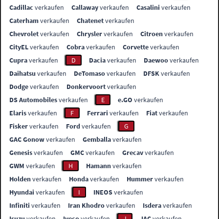
Cadillac
verkaufen
Callaway
verkaufen
Casalini
verkaufen
Caterham
verkaufen
Chatenet
verkaufen
Chevrolet
verkaufen
Chrysler
verkaufen
Citroen
verkaufen
CityEL
verkaufen
Cobra
verkaufen
Corvette
verkaufen
Cupra
verkaufen
D
Dacia
verkaufen
Daewoo
verkaufen
Daihatsu
verkaufen
DeTomaso
verkaufen
DFSK
verkaufen
Dodge
verkaufen
Donkervoort
verkaufen
DS Automobiles
verkaufen
E
e.GO
verkaufen
Elaris
verkaufen
F
Ferrari
verkaufen
Fiat
verkaufen
Fisker
verkaufen
Ford
verkaufen
G
GAC Gonow
verkaufen
Gemballa
verkaufen
Genesis
verkaufen
GMC
verkaufen
Grecav
verkaufen
GWM
verkaufen
H
Hamann
verkaufen
Holden
verkaufen
Honda
verkaufen
Hummer
verkaufen
Hyundai
verkaufen
I
INEOS
verkaufen
Infiniti
verkaufen
Iran Khodro
verkaufen
Isdera
verkaufen
Isuzu
verkaufen
Iveco
verkaufen
J
JAC
verkaufen