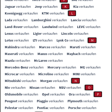
Jaguar
verkaufen
Jeep
verkaufen
K
Kia
verkaufen
Koenigsegg
verkaufen
KTM
verkaufen
L
Lada
verkaufen
Lamborghini
verkaufen
Lancia
verkaufen
Land-Rover
verkaufen
Landwind
verkaufen
LEVC
verkaufen
Lexus
verkaufen
Ligier
verkaufen
Lincoln
verkaufen
Lotus
verkaufen
LTI
verkaufen
Lynk Co
verkaufen
M
Mahindra
verkaufen
Marcos
verkaufen
Maruti
verkaufen
Maserati
verkaufen
Maxus
verkaufen
Maybach
verkaufen
Mazda
verkaufen
McLaren
verkaufen
Mercedes-Benz
verkaufen
Mercury
verkaufen
MG
verkaufen
Microcar
verkaufen
Microlino
verkaufen
MINI
verkaufen
Mitsubishi
verkaufen
Morgan
verkaufen
N
Nio
verkaufen
Nissan
verkaufen
NSU
verkaufen
O
Oldsmobile
verkaufen
Opel
verkaufen
Ora
verkaufen
P
Peugeot
verkaufen
Piaggio
verkaufen
Plymouth
verkaufen
Polestar
verkaufen
Pontiac
verkaufen
Porsche
verkaufen