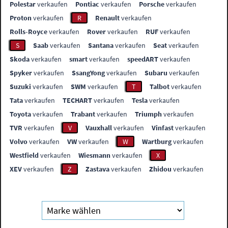
Polestar
verkaufen
Pontiac
verkaufen
Porsche
verkaufen
Proton
verkaufen
R
Renault
verkaufen
Rolls-Royce
verkaufen
Rover
verkaufen
RUF
verkaufen
S
Saab
verkaufen
Santana
verkaufen
Seat
verkaufen
Skoda
verkaufen
smart
verkaufen
speedART
verkaufen
Spyker
verkaufen
SsangYong
verkaufen
Subaru
verkaufen
Suzuki
verkaufen
SWM
verkaufen
T
Talbot
verkaufen
Tata
verkaufen
TECHART
verkaufen
Tesla
verkaufen
Toyota
verkaufen
Trabant
verkaufen
Triumph
verkaufen
TVR
verkaufen
V
Vauxhall
verkaufen
Vinfast
verkaufen
Volvo
verkaufen
VW
verkaufen
W
Wartburg
verkaufen
Westfield
verkaufen
Wiesmann
verkaufen
X
XEV
verkaufen
Z
Zastava
verkaufen
Zhidou
verkaufen