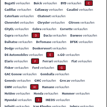
Bugatti
verkaufen
Buick
verkaufen
BYD
verkaufen
C
Cadillac
verkaufen
Callaway
verkaufen
Casalini
verkaufen
Caterham
verkaufen
Chatenet
verkaufen
Chevrolet
verkaufen
Chrysler
verkaufen
Citroen
verkaufen
CityEL
verkaufen
Cobra
verkaufen
Corvette
verkaufen
Cupra
verkaufen
D
Dacia
verkaufen
Daewoo
verkaufen
Daihatsu
verkaufen
DeTomaso
verkaufen
DFSK
verkaufen
Dodge
verkaufen
Donkervoort
verkaufen
DS Automobiles
verkaufen
E
e.GO
verkaufen
Elaris
verkaufen
F
Ferrari
verkaufen
Fiat
verkaufen
Fisker
verkaufen
Ford
verkaufen
G
GAC Gonow
verkaufen
Gemballa
verkaufen
Genesis
verkaufen
GMC
verkaufen
Grecav
verkaufen
GWM
verkaufen
H
Hamann
verkaufen
Holden
verkaufen
Honda
verkaufen
Hummer
verkaufen
Hyundai
verkaufen
I
INEOS
verkaufen
Infiniti
verkaufen
Iran Khodro
verkaufen
Isdera
verkaufen