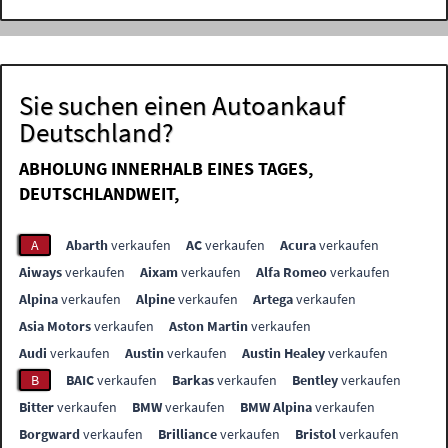
Sie suchen einen Autoankauf
Deutschland?
ABHOLUNG INNERHALB EINES TAGES,
DEUTSCHLANDWEIT,
A
Abarth
verkaufen
AC
verkaufen
Acura
verkaufen
Aiways
verkaufen
Aixam
verkaufen
Alfa Romeo
verkaufen
Alpina
verkaufen
Alpine
verkaufen
Artega
verkaufen
Asia Motors
verkaufen
Aston Martin
verkaufen
Audi
verkaufen
Austin
verkaufen
Austin Healey
verkaufen
B
BAIC
verkaufen
Barkas
verkaufen
Bentley
verkaufen
Bitter
verkaufen
BMW
verkaufen
BMW Alpina
verkaufen
Borgward
verkaufen
Brilliance
verkaufen
Bristol
verkaufen