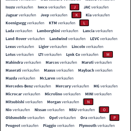
Isuzu
verkaufen
Iveco
verkaufen
J
JAC
verkaufen
Jaguar
verkaufen
Jeep
verkaufen
K
Kia
verkaufen
Koenigsegg
verkaufen
KTM
verkaufen
L
Lada
verkaufen
Lamborghini
verkaufen
Lancia
verkaufen
Land-Rover
verkaufen
Landwind
verkaufen
LEVC
verkaufen
Lexus
verkaufen
Ligier
verkaufen
Lincoln
verkaufen
Lotus
verkaufen
LTI
verkaufen
Lynk Co
verkaufen
M
Mahindra
verkaufen
Marcos
verkaufen
Maruti
verkaufen
Maserati
verkaufen
Maxus
verkaufen
Maybach
verkaufen
Mazda
verkaufen
McLaren
verkaufen
Mercedes-Benz
verkaufen
Mercury
verkaufen
MG
verkaufen
Microcar
verkaufen
Microlino
verkaufen
MINI
verkaufen
Mitsubishi
verkaufen
Morgan
verkaufen
N
Nio
verkaufen
Nissan
verkaufen
NSU
verkaufen
O
Oldsmobile
verkaufen
Opel
verkaufen
Ora
verkaufen
P
Peugeot
verkaufen
Piaggio
verkaufen
Plymouth
verkaufen