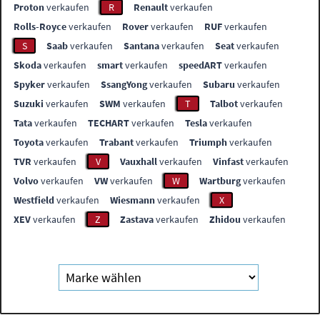
Proton
verkaufen
R
Renault
verkaufen
Rolls-Royce
verkaufen
Rover
verkaufen
RUF
verkaufen
S
Saab
verkaufen
Santana
verkaufen
Seat
verkaufen
Skoda
verkaufen
smart
verkaufen
speedART
verkaufen
Spyker
verkaufen
SsangYong
verkaufen
Subaru
verkaufen
Suzuki
verkaufen
SWM
verkaufen
T
Talbot
verkaufen
Tata
verkaufen
TECHART
verkaufen
Tesla
verkaufen
Toyota
verkaufen
Trabant
verkaufen
Triumph
verkaufen
TVR
verkaufen
V
Vauxhall
verkaufen
Vinfast
verkaufen
Volvo
verkaufen
VW
verkaufen
W
Wartburg
verkaufen
Westfield
verkaufen
Wiesmann
verkaufen
X
XEV
verkaufen
Z
Zastava
verkaufen
Zhidou
verkaufen