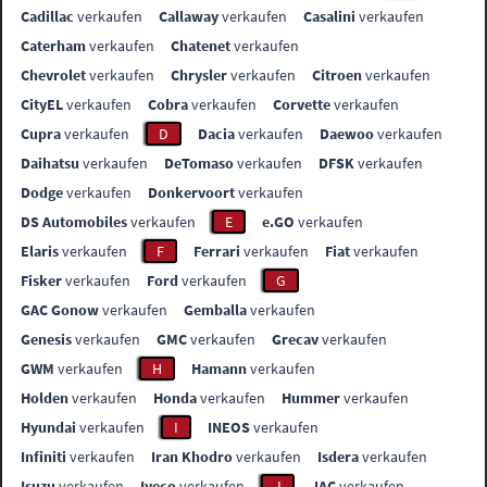
Cadillac
verkaufen
Callaway
verkaufen
Casalini
verkaufen
Caterham
verkaufen
Chatenet
verkaufen
Chevrolet
verkaufen
Chrysler
verkaufen
Citroen
verkaufen
CityEL
verkaufen
Cobra
verkaufen
Corvette
verkaufen
Cupra
verkaufen
D
Dacia
verkaufen
Daewoo
verkaufen
Daihatsu
verkaufen
DeTomaso
verkaufen
DFSK
verkaufen
Dodge
verkaufen
Donkervoort
verkaufen
DS Automobiles
verkaufen
E
e.GO
verkaufen
Elaris
verkaufen
F
Ferrari
verkaufen
Fiat
verkaufen
Fisker
verkaufen
Ford
verkaufen
G
GAC Gonow
verkaufen
Gemballa
verkaufen
Genesis
verkaufen
GMC
verkaufen
Grecav
verkaufen
GWM
verkaufen
H
Hamann
verkaufen
Holden
verkaufen
Honda
verkaufen
Hummer
verkaufen
Hyundai
verkaufen
I
INEOS
verkaufen
Infiniti
verkaufen
Iran Khodro
verkaufen
Isdera
verkaufen
Isuzu
verkaufen
Iveco
verkaufen
J
JAC
verkaufen