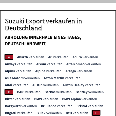
Suzuki Export verkaufen in
Deutschland
ABHOLUNG INNERHALB EINES TAGES,
DEUTSCHLANDWEIT,
A
Abarth
verkaufen
AC
verkaufen
Acura
verkaufen
Aiways
verkaufen
Aixam
verkaufen
Alfa Romeo
verkaufen
Alpina
verkaufen
Alpine
verkaufen
Artega
verkaufen
Asia Motors
verkaufen
Aston Martin
verkaufen
Audi
verkaufen
Austin
verkaufen
Austin Healey
verkaufen
B
BAIC
verkaufen
Barkas
verkaufen
Bentley
verkaufen
Bitter
verkaufen
BMW
verkaufen
BMW Alpina
verkaufen
Borgward
verkaufen
Brilliance
verkaufen
Bristol
verkaufen
Bugatti
verkaufen
Buick
verkaufen
BYD
verkaufen
C