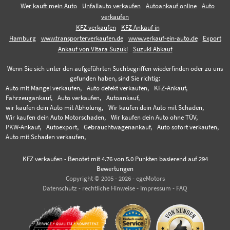
Wer kauft mein Auto
Unfallauto verkaufen
Autoankauf online
Auto
verkaufen
KFZ verkaufen
KFZ Ankauf in
Hamburg
www.transporterverkaufen.de
www.verkauf-ein-auto.de
Export
Ankauf von Vitara Suzuki
Suzuki Abkauf
Wenn Sie sich unter den aufgeführten Suchbegriffen wiederfinden oder zu uns
gefunden haben, sind Sie richtig:
Auto mit Mängel verkaufen,
Auto defekt verkaufen,
KFZ-Ankauf,
Fahrzeugankauf,
Auto verkaufen,
Autoankauf,
wir kaufen dein Auto mit Abholung,
Wir kaufen dein Auto mit Schaden,
Wir kaufen dein Auto Motorschaden,
Wir kaufen dein Auto ohne TÜV,
PKW-Ankauf,
Autoexport,
Gebrauchtwagenankauf,
Auto sofort verkaufen,
Auto mit Schaden verkaufen,
KFZ verkaufen
-
Benotet mit
4.76
von 5.0 Punkten basierend auf
294
Bewertungen
Copyright © 2005 - 2026 - egeMotors
Datenschutz
-
rechtliche Hinweise
-
Impressum
-
FAQ