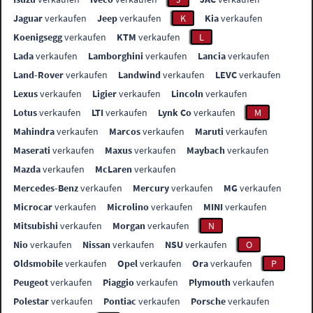
Jaguar
verkaufen
Jeep
verkaufen
K
Kia
verkaufen
Koenigsegg
verkaufen
KTM
verkaufen
L
Lada
verkaufen
Lamborghini
verkaufen
Lancia
verkaufen
Land-Rover
verkaufen
Landwind
verkaufen
LEVC
verkaufen
Lexus
verkaufen
Ligier
verkaufen
Lincoln
verkaufen
Lotus
verkaufen
LTI
verkaufen
Lynk Co
verkaufen
M
Mahindra
verkaufen
Marcos
verkaufen
Maruti
verkaufen
Maserati
verkaufen
Maxus
verkaufen
Maybach
verkaufen
Mazda
verkaufen
McLaren
verkaufen
Mercedes-Benz
verkaufen
Mercury
verkaufen
MG
verkaufen
Microcar
verkaufen
Microlino
verkaufen
MINI
verkaufen
Mitsubishi
verkaufen
Morgan
verkaufen
N
Nio
verkaufen
Nissan
verkaufen
NSU
verkaufen
O
Oldsmobile
verkaufen
Opel
verkaufen
Ora
verkaufen
P
Peugeot
verkaufen
Piaggio
verkaufen
Plymouth
verkaufen
Polestar
verkaufen
Pontiac
verkaufen
Porsche
verkaufen