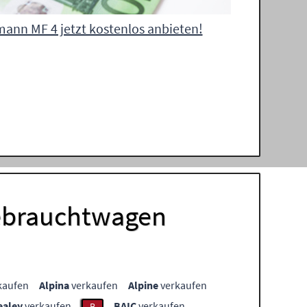
ann MF 4 jetzt kostenlos anbieten!
Gebrauchtwagen
kaufen
Alpina
verkaufen
Alpine
verkaufen
ealey
verkaufen
BAIC
verkaufen
B