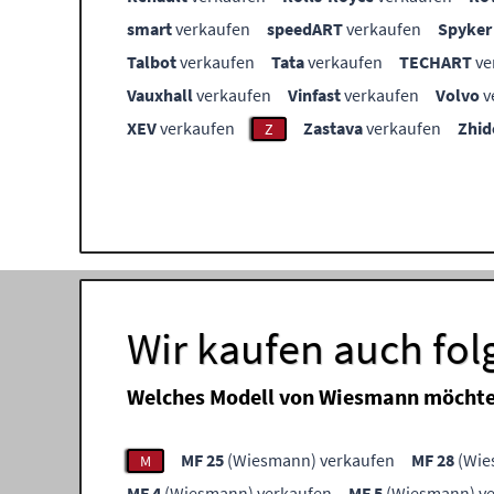
smart
verkaufen
speedART
verkaufen
Spyker
Talbot
verkaufen
Tata
verkaufen
TECHART
ve
Vauxhall
verkaufen
Vinfast
verkaufen
Volvo
v
XEV
verkaufen
Zastava
verkaufen
Zhid
Z
Wir kaufen auch fo
Welches Modell von Wiesmann möchte
MF 25
(Wiesmann) verkaufen
MF 28
(Wie
M
MF 4
(Wiesmann) verkaufen
MF 5
(Wiesmann) ve