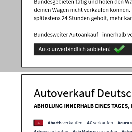
Bundesgebieten tätig und holen den Wa
deinen Wagen nicht verkaufen können.
spätestens 24 Stunden geholt, mehr ka
Bundesweiter Autoankauf - innerhalb vo
Auto unverbindlich anbieten!
Autoverkauf Deutsc
ABHOLUNG INNERHALB EINES TAGES,
Abarth
verkaufen
AC
verkaufen
Acura
v
A
Artega
verkaufen
Asia Motors
verkaufen
Asto