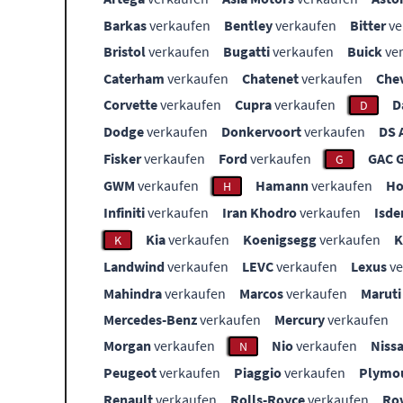
Barkas
verkaufen
Bentley
verkaufen
Bitter
ve
Bristol
verkaufen
Bugatti
verkaufen
Buick
ve
Caterham
verkaufen
Chatenet
verkaufen
Che
Corvette
verkaufen
Cupra
verkaufen
D
D
Dodge
verkaufen
Donkervoort
verkaufen
DS 
Fisker
verkaufen
Ford
verkaufen
GAC 
G
GWM
verkaufen
Hamann
verkaufen
Ho
H
Infiniti
verkaufen
Iran Khodro
verkaufen
Isde
Kia
verkaufen
Koenigsegg
verkaufen
K
Landwind
verkaufen
LEVC
verkaufen
Lexus
ve
Mahindra
verkaufen
Marcos
verkaufen
Maruti
Mercedes-Benz
verkaufen
Mercury
verkaufen
Morgan
verkaufen
Nio
verkaufen
Niss
N
Peugeot
verkaufen
Piaggio
verkaufen
Plymo
Renault
verkaufen
Rolls-Royce
verkaufen
Ro