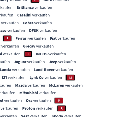
rkaufen
Brilliance
verkaufen
rkaufen
Casalini
verkaufen
L
verkaufen
Cobra
verkaufen
aso
verkaufen
DFSK
verkaufen
Ferrari
verkaufen
Fiat
verkaufen
F
C
verkaufen
Grecav
verkaufen
i
verkaufen
INEOS
verkaufen
I
aufen
Jaguar
verkaufen
Jeep
verkaufen
Lancia
verkaufen
Land-Rover
verkaufen
LTI
verkaufen
Lynk Co
verkaufen
M
kaufen
Mazda
verkaufen
McLaren
verkaufen
erkaufen
Mitsubishi
verkaufen
el
verkaufen
Ora
verkaufen
P
verkaufen
Proton
verkaufen
R
verkaufen
Seat
verkaufen
Skoda
verkaufen