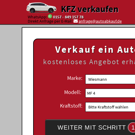
KFZ verkaufen
WhatsApp:
0157 - 849 157 78
Direkt Anfrage per E-Mail:
anfrage@autoabkauf.de
Verkauf ein Au
kostenloses
Angebot erh
Marke:
Modell:
Kraftstoff:
WEITER MIT SCHRITT
1