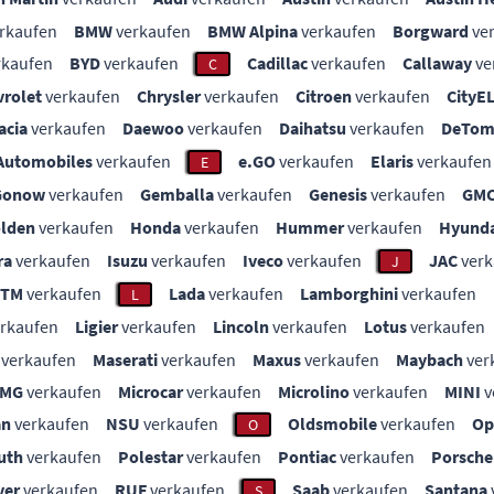
rkaufen
BMW
verkaufen
BMW Alpina
verkaufen
Borgward
ve
rkaufen
BYD
verkaufen
Cadillac
verkaufen
Callaway
ve
C
vrolet
verkaufen
Chrysler
verkaufen
Citroen
verkaufen
CityE
acia
verkaufen
Daewoo
verkaufen
Daihatsu
verkaufen
DeTom
Automobiles
verkaufen
e.GO
verkaufen
Elaris
verkaufen
E
Gonow
verkaufen
Gemballa
verkaufen
Genesis
verkaufen
GM
lden
verkaufen
Honda
verkaufen
Hummer
verkaufen
Hyunda
ra
verkaufen
Isuzu
verkaufen
Iveco
verkaufen
JAC
verk
J
KTM
verkaufen
Lada
verkaufen
Lamborghini
verkaufen
L
rkaufen
Ligier
verkaufen
Lincoln
verkaufen
Lotus
verkaufen
verkaufen
Maserati
verkaufen
Maxus
verkaufen
Maybach
ver
MG
verkaufen
Microcar
verkaufen
Microlino
verkaufen
MINI
v
an
verkaufen
NSU
verkaufen
Oldsmobile
verkaufen
Op
O
uth
verkaufen
Polestar
verkaufen
Pontiac
verkaufen
Porsche
ver
verkaufen
RUF
verkaufen
Saab
verkaufen
Santana
S