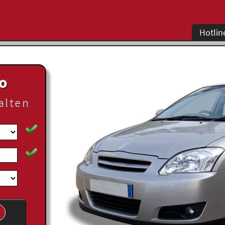
Hotlin
to
alten