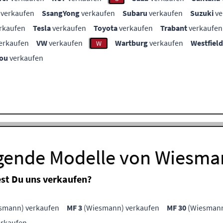
verkaufen
SsangYong
verkaufen
Subaru
verkaufen
Suzuki
ve
rkaufen
Tesla
verkaufen
Toyota
verkaufen
Trabant
verkaufen
erkaufen
VW
verkaufen
Wartburg
verkaufen
Westfield
W
ou
verkaufen
lgende Modelle von Wiesm
st Du uns verkaufen?
smann) verkaufen
MF 3
(Wiesmann) verkaufen
MF 30
(Wiesmann
rkaufen