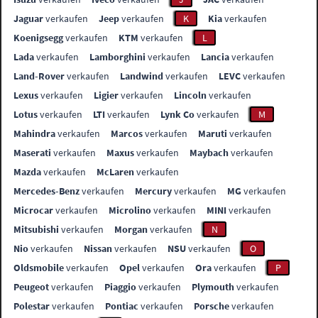
Jaguar
verkaufen
Jeep
verkaufen
K
Kia
verkaufen
Koenigsegg
verkaufen
KTM
verkaufen
L
Lada
verkaufen
Lamborghini
verkaufen
Lancia
verkaufen
Land-Rover
verkaufen
Landwind
verkaufen
LEVC
verkaufen
Lexus
verkaufen
Ligier
verkaufen
Lincoln
verkaufen
Lotus
verkaufen
LTI
verkaufen
Lynk Co
verkaufen
M
Mahindra
verkaufen
Marcos
verkaufen
Maruti
verkaufen
Maserati
verkaufen
Maxus
verkaufen
Maybach
verkaufen
Mazda
verkaufen
McLaren
verkaufen
Mercedes-Benz
verkaufen
Mercury
verkaufen
MG
verkaufen
Microcar
verkaufen
Microlino
verkaufen
MINI
verkaufen
Mitsubishi
verkaufen
Morgan
verkaufen
N
Nio
verkaufen
Nissan
verkaufen
NSU
verkaufen
O
Oldsmobile
verkaufen
Opel
verkaufen
Ora
verkaufen
P
Peugeot
verkaufen
Piaggio
verkaufen
Plymouth
verkaufen
Polestar
verkaufen
Pontiac
verkaufen
Porsche
verkaufen