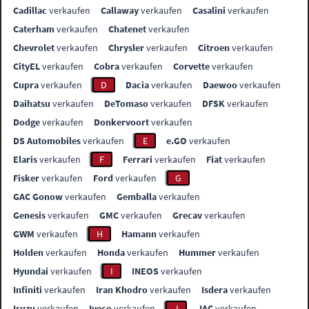
Cadillac
verkaufen
Callaway
verkaufen
Casalini
verkaufen
Caterham
verkaufen
Chatenet
verkaufen
Chevrolet
verkaufen
Chrysler
verkaufen
Citroen
verkaufen
CityEL
verkaufen
Cobra
verkaufen
Corvette
verkaufen
Cupra
verkaufen
D
Dacia
verkaufen
Daewoo
verkaufen
Daihatsu
verkaufen
DeTomaso
verkaufen
DFSK
verkaufen
Dodge
verkaufen
Donkervoort
verkaufen
DS Automobiles
verkaufen
E
e.GO
verkaufen
Elaris
verkaufen
F
Ferrari
verkaufen
Fiat
verkaufen
Fisker
verkaufen
Ford
verkaufen
G
GAC Gonow
verkaufen
Gemballa
verkaufen
Genesis
verkaufen
GMC
verkaufen
Grecav
verkaufen
GWM
verkaufen
H
Hamann
verkaufen
Holden
verkaufen
Honda
verkaufen
Hummer
verkaufen
Hyundai
verkaufen
I
INEOS
verkaufen
Infiniti
verkaufen
Iran Khodro
verkaufen
Isdera
verkaufen
Isuzu
verkaufen
Iveco
verkaufen
J
JAC
verkaufen