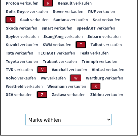
Proton
verkaufen
R
Renault
verkaufen
Rolls-Royce
verkaufen
Rover
verkaufen
RUF
verkaufen
S
Saab
verkaufen
Santana
verkaufen
Seat
verkaufen
Skoda
verkaufen
smart
verkaufen
speedART
verkaufen
Spyker
verkaufen
SsangYong
verkaufen
Subaru
verkaufen
Suzuki
verkaufen
SWM
verkaufen
T
Talbot
verkaufen
Tata
verkaufen
TECHART
verkaufen
Tesla
verkaufen
Toyota
verkaufen
Trabant
verkaufen
Triumph
verkaufen
TVR
verkaufen
V
Vauxhall
verkaufen
Vinfast
verkaufen
Volvo
verkaufen
VW
verkaufen
W
Wartburg
verkaufen
Westfield
verkaufen
Wiesmann
verkaufen
X
XEV
verkaufen
Z
Zastava
verkaufen
Zhidou
verkaufen