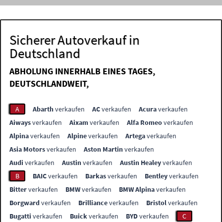
Sicherer Autoverkauf in
Deutschland
ABHOLUNG INNERHALB EINES TAGES,
DEUTSCHLANDWEIT,
A
Abarth
verkaufen
AC
verkaufen
Acura
verkaufen
Aiways
verkaufen
Aixam
verkaufen
Alfa Romeo
verkaufen
Alpina
verkaufen
Alpine
verkaufen
Artega
verkaufen
Asia Motors
verkaufen
Aston Martin
verkaufen
Audi
verkaufen
Austin
verkaufen
Austin Healey
verkaufen
B
BAIC
verkaufen
Barkas
verkaufen
Bentley
verkaufen
Bitter
verkaufen
BMW
verkaufen
BMW Alpina
verkaufen
Borgward
verkaufen
Brilliance
verkaufen
Bristol
verkaufen
Bugatti
verkaufen
Buick
verkaufen
BYD
verkaufen
C