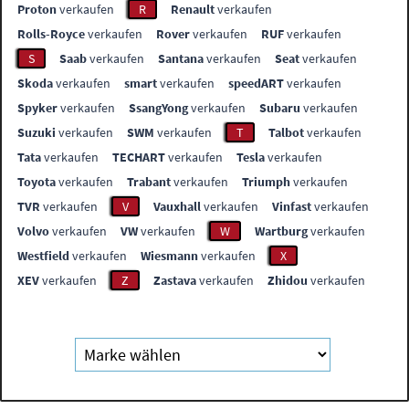
Proton
verkaufen
R
Renault
verkaufen
Rolls-Royce
verkaufen
Rover
verkaufen
RUF
verkaufen
S
Saab
verkaufen
Santana
verkaufen
Seat
verkaufen
Skoda
verkaufen
smart
verkaufen
speedART
verkaufen
Spyker
verkaufen
SsangYong
verkaufen
Subaru
verkaufen
Suzuki
verkaufen
SWM
verkaufen
T
Talbot
verkaufen
Tata
verkaufen
TECHART
verkaufen
Tesla
verkaufen
Toyota
verkaufen
Trabant
verkaufen
Triumph
verkaufen
TVR
verkaufen
V
Vauxhall
verkaufen
Vinfast
verkaufen
Volvo
verkaufen
VW
verkaufen
W
Wartburg
verkaufen
Westfield
verkaufen
Wiesmann
verkaufen
X
XEV
verkaufen
Z
Zastava
verkaufen
Zhidou
verkaufen