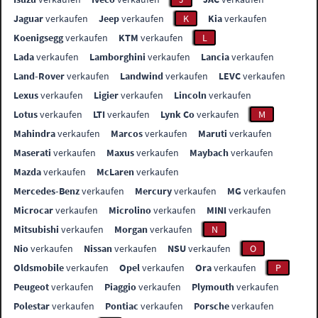
Jaguar
verkaufen
Jeep
verkaufen
K
Kia
verkaufen
Koenigsegg
verkaufen
KTM
verkaufen
L
Lada
verkaufen
Lamborghini
verkaufen
Lancia
verkaufen
Land-Rover
verkaufen
Landwind
verkaufen
LEVC
verkaufen
Lexus
verkaufen
Ligier
verkaufen
Lincoln
verkaufen
Lotus
verkaufen
LTI
verkaufen
Lynk Co
verkaufen
M
Mahindra
verkaufen
Marcos
verkaufen
Maruti
verkaufen
Maserati
verkaufen
Maxus
verkaufen
Maybach
verkaufen
Mazda
verkaufen
McLaren
verkaufen
Mercedes-Benz
verkaufen
Mercury
verkaufen
MG
verkaufen
Microcar
verkaufen
Microlino
verkaufen
MINI
verkaufen
Mitsubishi
verkaufen
Morgan
verkaufen
N
Nio
verkaufen
Nissan
verkaufen
NSU
verkaufen
O
Oldsmobile
verkaufen
Opel
verkaufen
Ora
verkaufen
P
Peugeot
verkaufen
Piaggio
verkaufen
Plymouth
verkaufen
Polestar
verkaufen
Pontiac
verkaufen
Porsche
verkaufen