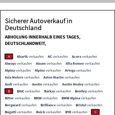
Sicherer Autoverkauf in
Deutschland
ABHOLUNG INNERHALB EINES TAGES,
DEUTSCHLANDWEIT,
A
Abarth
verkaufen
AC
verkaufen
Acura
verkaufen
Aiways
verkaufen
Aixam
verkaufen
Alfa Romeo
verkaufen
Alpina
verkaufen
Alpine
verkaufen
Artega
verkaufen
Asia Motors
verkaufen
Aston Martin
verkaufen
Audi
verkaufen
Austin
verkaufen
Austin Healey
verkaufen
B
BAIC
verkaufen
Barkas
verkaufen
Bentley
verkaufen
Bitter
verkaufen
BMW
verkaufen
BMW Alpina
verkaufen
Borgward
verkaufen
Brilliance
verkaufen
Bristol
verkaufen
Bugatti
verkaufen
Buick
verkaufen
BYD
verkaufen
C