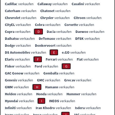
Cadillac
verkaufen
Callaway
verkaufen
Casalini
verkaufen
Caterham
verkaufen
Chatenet
verkaufen
Chevrolet
verkaufen
Chrysler
verkaufen
Citroen
verkaufen
CityEL
verkaufen
Cobra
verkaufen
Corvette
verkaufen
Cupra
verkaufen
D
Dacia
verkaufen
Daewoo
verkaufen
Daihatsu
verkaufen
DeTomaso
verkaufen
DFSK
verkaufen
Dodge
verkaufen
Donkervoort
verkaufen
DS Automobiles
verkaufen
E
e.GO
verkaufen
Elaris
verkaufen
F
Ferrari
verkaufen
Fiat
verkaufen
Fisker
verkaufen
Ford
verkaufen
G
GAC Gonow
verkaufen
Gemballa
verkaufen
Genesis
verkaufen
GMC
verkaufen
Grecav
verkaufen
GWM
verkaufen
H
Hamann
verkaufen
Holden
verkaufen
Honda
verkaufen
Hummer
verkaufen
Hyundai
verkaufen
I
INEOS
verkaufen
Infiniti
verkaufen
Iran Khodro
verkaufen
Isdera
verkaufen
Isuzu
verkaufen
Iveco
verkaufen
J
JAC
verkaufen