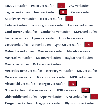
Isuzu
verkaufen
Iveco
verkaufen
J
JAC
verkaufen
Jaguar
verkaufen
Jeep
verkaufen
K
Kia
verkaufen
Koenigsegg
verkaufen
KTM
verkaufen
L
Lada
verkaufen
Lamborghini
verkaufen
Lancia
verkaufen
Land-Rover
verkaufen
Landwind
verkaufen
LEVC
verkaufen
Lexus
verkaufen
Ligier
verkaufen
Lincoln
verkaufen
Lotus
verkaufen
LTI
verkaufen
Lynk Co
verkaufen
M
Mahindra
verkaufen
Marcos
verkaufen
Maruti
verkaufen
Maserati
verkaufen
Maxus
verkaufen
Maybach
verkaufen
Mazda
verkaufen
McLaren
verkaufen
Mercedes-Benz
verkaufen
Mercury
verkaufen
MG
verkaufen
Microcar
verkaufen
Microlino
verkaufen
MINI
verkaufen
Mitsubishi
verkaufen
Morgan
verkaufen
N
Nio
verkaufen
Nissan
verkaufen
NSU
verkaufen
O
Oldsmobile
verkaufen
Opel
verkaufen
Ora
verkaufen
P
Peugeot
verkaufen
Piaggio
verkaufen
Plymouth
verkaufen