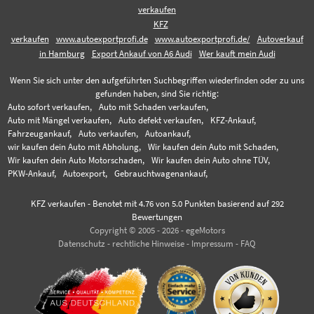
verkaufen
KFZ
verkaufen
www.autoexportprofi.de
www.autoexportprofi.de/
Autoverkauf
in Hamburg
Export Ankauf von A6 Audi
Wer kauft mein Audi
Wenn Sie sich unter den aufgeführten Suchbegriffen wiederfinden oder zu uns
gefunden haben, sind Sie richtig:
Auto sofort verkaufen,
Auto mit Schaden verkaufen,
Auto mit Mängel verkaufen,
Auto defekt verkaufen,
KFZ-Ankauf,
Fahrzeugankauf,
Auto verkaufen,
Autoankauf,
wir kaufen dein Auto mit Abholung,
Wir kaufen dein Auto mit Schaden,
Wir kaufen dein Auto Motorschaden,
Wir kaufen dein Auto ohne TÜV,
PKW-Ankauf,
Autoexport,
Gebrauchtwagenankauf,
KFZ verkaufen
-
Benotet mit
4.76
von 5.0 Punkten basierend auf
292
Bewertungen
Copyright © 2005 - 2026 - egeMotors
Datenschutz
-
rechtliche Hinweise
-
Impressum
-
FAQ