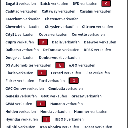
Bugatti
verkaufen
Buick
verkaufen
BYD
verkaufen
C
Cadillac
verkaufen
Callaway
verkaufen
Casalini
verkaufen
Caterham
verkaufen
Chatenet
verkaufen
Chevrolet
verkaufen
Chrysler
verkaufen
Citroen
verkaufen
CityEL
verkaufen
Cobra
verkaufen
Corvette
verkaufen
Cupra
verkaufen
D
Dacia
verkaufen
Daewoo
verkaufen
Daihatsu
verkaufen
DeTomaso
verkaufen
DFSK
verkaufen
Dodge
verkaufen
Donkervoort
verkaufen
DS Automobiles
verkaufen
E
e.GO
verkaufen
Elaris
verkaufen
F
Ferrari
verkaufen
Fiat
verkaufen
Fisker
verkaufen
Ford
verkaufen
G
GAC Gonow
verkaufen
Gemballa
verkaufen
Genesis
verkaufen
GMC
verkaufen
Grecav
verkaufen
GWM
verkaufen
H
Hamann
verkaufen
Holden
verkaufen
Honda
verkaufen
Hummer
verkaufen
Hyundai
verkaufen
I
INEOS
verkaufen
Infiniti
verkaufen
Iran Khodro
verkaufen
Isdera
verkaufen