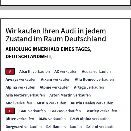
Wir kaufen Ihren Audi in jedem
Zustand im Raum Deutschland
ABHOLUNG INNERHALB EINES TAGES,
DEUTSCHLANDWEIT,
A
Abarth
verkaufen
AC
verkaufen
Acura
verkaufen
Aiways
verkaufen
Aixam
verkaufen
Alfa Romeo
verkaufen
Alpina
verkaufen
Alpine
verkaufen
Artega
verkaufen
Asia Motors
verkaufen
Aston Martin
verkaufen
Audi
verkaufen
Austin
verkaufen
Austin Healey
verkaufen
B
BAIC
verkaufen
Barkas
verkaufen
Bentley
verkaufen
Bitter
verkaufen
BMW
verkaufen
BMW Alpina
verkaufen
Borgward
verkaufen
Brilliance
verkaufen
Bristol
verkaufen