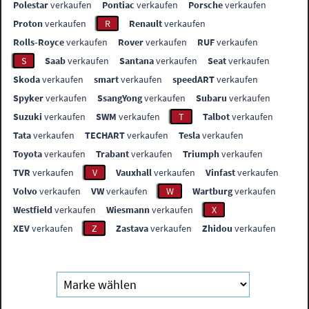
Polestar
verkaufen
Pontiac
verkaufen
Porsche
verkaufen
Proton
verkaufen
R
Renault
verkaufen
Rolls-Royce
verkaufen
Rover
verkaufen
RUF
verkaufen
S
Saab
verkaufen
Santana
verkaufen
Seat
verkaufen
Skoda
verkaufen
smart
verkaufen
speedART
verkaufen
Spyker
verkaufen
SsangYong
verkaufen
Subaru
verkaufen
Suzuki
verkaufen
SWM
verkaufen
T
Talbot
verkaufen
Tata
verkaufen
TECHART
verkaufen
Tesla
verkaufen
Toyota
verkaufen
Trabant
verkaufen
Triumph
verkaufen
TVR
verkaufen
V
Vauxhall
verkaufen
Vinfast
verkaufen
Volvo
verkaufen
VW
verkaufen
W
Wartburg
verkaufen
Westfield
verkaufen
Wiesmann
verkaufen
X
XEV
verkaufen
Z
Zastava
verkaufen
Zhidou
verkaufen