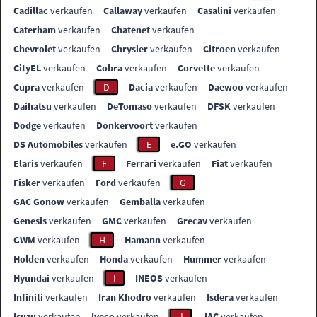
Cadillac
verkaufen
Callaway
verkaufen
Casalini
verkaufen
Caterham
verkaufen
Chatenet
verkaufen
Chevrolet
verkaufen
Chrysler
verkaufen
Citroen
verkaufen
CityEL
verkaufen
Cobra
verkaufen
Corvette
verkaufen
Cupra
verkaufen
D
Dacia
verkaufen
Daewoo
verkaufen
Daihatsu
verkaufen
DeTomaso
verkaufen
DFSK
verkaufen
Dodge
verkaufen
Donkervoort
verkaufen
DS Automobiles
verkaufen
E
e.GO
verkaufen
Elaris
verkaufen
F
Ferrari
verkaufen
Fiat
verkaufen
Fisker
verkaufen
Ford
verkaufen
G
GAC Gonow
verkaufen
Gemballa
verkaufen
Genesis
verkaufen
GMC
verkaufen
Grecav
verkaufen
GWM
verkaufen
H
Hamann
verkaufen
Holden
verkaufen
Honda
verkaufen
Hummer
verkaufen
Hyundai
verkaufen
I
INEOS
verkaufen
Infiniti
verkaufen
Iran Khodro
verkaufen
Isdera
verkaufen
Isuzu
verkaufen
Iveco
verkaufen
J
JAC
verkaufen