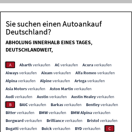
Sie suchen einen Autoankauf
Deutschland?
ABHOLUNG INNERHALB EINES TAGES,
DEUTSCHLANDWEIT,
A
Abarth
verkaufen
AC
verkaufen
Acura
verkaufen
Aiways
verkaufen
Aixam
verkaufen
Alfa Romeo
verkaufen
Alpina
verkaufen
Alpine
verkaufen
Artega
verkaufen
Asia Motors
verkaufen
Aston Martin
verkaufen
Audi
verkaufen
Austin
verkaufen
Austin Healey
verkaufen
B
BAIC
verkaufen
Barkas
verkaufen
Bentley
verkaufen
Bitter
verkaufen
BMW
verkaufen
BMW Alpina
verkaufen
Borgward
verkaufen
Brilliance
verkaufen
Bristol
verkaufen
Bugatti
verkaufen
Buick
verkaufen
BYD
verkaufen
C