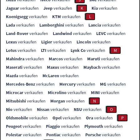
Jaguar
verkaufen
Jeep
verkaufen
K
Kia
verkaufen
Koenigsegg
verkaufen
KTM
verkaufen
L
Lada
verkaufen
Lamborghini
verkaufen
Lancia
verkaufen
Land-Rover
verkaufen
Landwind
verkaufen
LEVC
verkaufen
Lexus
verkaufen
Ligier
verkaufen
Lincoln
verkaufen
Lotus
verkaufen
LTI
verkaufen
Lynk Co
verkaufen
M
Mahindra
verkaufen
Marcos
verkaufen
Maruti
verkaufen
Maserati
verkaufen
Maxus
verkaufen
Maybach
verkaufen
Mazda
verkaufen
McLaren
verkaufen
Mercedes-Benz
verkaufen
Mercury
verkaufen
MG
verkaufen
Microcar
verkaufen
Microlino
verkaufen
MINI
verkaufen
Mitsubishi
verkaufen
Morgan
verkaufen
N
Nio
verkaufen
Nissan
verkaufen
NSU
verkaufen
O
Oldsmobile
verkaufen
Opel
verkaufen
Ora
verkaufen
P
Peugeot
verkaufen
Piaggio
verkaufen
Plymouth
verkaufen
Polestar
verkaufen
Pontiac
verkaufen
Porsche
verkaufen