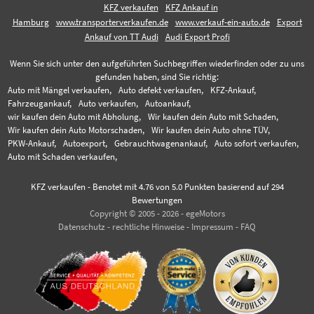
KFZ verkaufen
KFZ Ankauf in
Hamburg
www.transporterverkaufen.de
www.verkauf-ein-auto.de
Export
Ankauf von TT Audi
Audi Export Profi
Wenn Sie sich unter den aufgeführten Suchbegriffen wiederfinden oder zu uns
gefunden haben, sind Sie richtig:
Auto mit Mängel verkaufen,
Auto defekt verkaufen,
KFZ-Ankauf,
Fahrzeugankauf,
Auto verkaufen,
Autoankauf,
wir kaufen dein Auto mit Abholung,
Wir kaufen dein Auto mit Schaden,
Wir kaufen dein Auto Motorschaden,
Wir kaufen dein Auto ohne TÜV,
PKW-Ankauf,
Autoexport,
Gebrauchtwagenankauf,
Auto sofort verkaufen,
Auto mit Schaden verkaufen,
KFZ verkaufen
-
Benotet mit
4.76
von 5.0 Punkten basierend auf
294
Bewertungen
Copyright © 2005 - 2026 - egeMotors
Datenschutz
-
rechtliche Hinweise
-
Impressum
-
FAQ