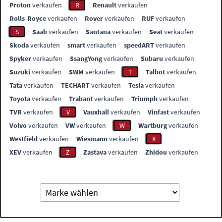
Proton
verkaufen
R
Renault
verkaufen
Rolls-Royce
verkaufen
Rover
verkaufen
RUF
verkaufen
S
Saab
verkaufen
Santana
verkaufen
Seat
verkaufen
Skoda
verkaufen
smart
verkaufen
speedART
verkaufen
Spyker
verkaufen
SsangYong
verkaufen
Subaru
verkaufen
Suzuki
verkaufen
SWM
verkaufen
T
Talbot
verkaufen
Tata
verkaufen
TECHART
verkaufen
Tesla
verkaufen
Toyota
verkaufen
Trabant
verkaufen
Triumph
verkaufen
TVR
verkaufen
V
Vauxhall
verkaufen
Vinfast
verkaufen
Volvo
verkaufen
VW
verkaufen
W
Wartburg
verkaufen
Westfield
verkaufen
Wiesmann
verkaufen
X
XEV
verkaufen
Z
Zastava
verkaufen
Zhidou
verkaufen