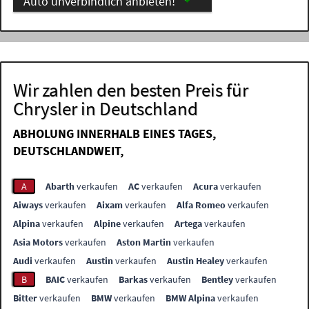
Auto unverbindlich anbieten!
Wir zahlen den besten Preis für
Chrysler in Deutschland
ABHOLUNG INNERHALB EINES TAGES,
DEUTSCHLANDWEIT,
A
Abarth
verkaufen
AC
verkaufen
Acura
verkaufen
Aiways
verkaufen
Aixam
verkaufen
Alfa Romeo
verkaufen
Alpina
verkaufen
Alpine
verkaufen
Artega
verkaufen
Asia Motors
verkaufen
Aston Martin
verkaufen
Audi
verkaufen
Austin
verkaufen
Austin Healey
verkaufen
B
BAIC
verkaufen
Barkas
verkaufen
Bentley
verkaufen
Bitter
verkaufen
BMW
verkaufen
BMW Alpina
verkaufen