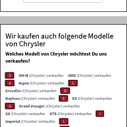
Wir kaufen auch folgende Modelle
von Chrysler
Welches Modell von Chrysler möchtest Du uns
verkaufen?
3
300 M
(Chrysler) verkaufen
300C
(Chrysler) verkaufen
A
Aspen
(Chrysler) verkaufen
C
Crossfire
(Chrysler) verkaufen
D
Daytona
(Chrysler) verkaufen
E
ES
(Chrysler) verkaufen
G
Grand Voyager
(Chrysler) verkaufen
GS
(Chrysler) verkaufen
GTS
(Chrysler) verkaufen
I
Imperial
(Chrysler) verkaufen
L