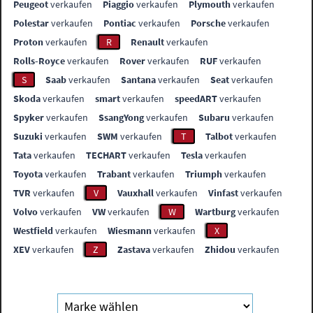
Peugeot
verkaufen
Piaggio
verkaufen
Plymouth
verkaufen
Polestar
verkaufen
Pontiac
verkaufen
Porsche
verkaufen
Proton
verkaufen
R
Renault
verkaufen
Rolls-Royce
verkaufen
Rover
verkaufen
RUF
verkaufen
S
Saab
verkaufen
Santana
verkaufen
Seat
verkaufen
Skoda
verkaufen
smart
verkaufen
speedART
verkaufen
Spyker
verkaufen
SsangYong
verkaufen
Subaru
verkaufen
Suzuki
verkaufen
SWM
verkaufen
T
Talbot
verkaufen
Tata
verkaufen
TECHART
verkaufen
Tesla
verkaufen
Toyota
verkaufen
Trabant
verkaufen
Triumph
verkaufen
TVR
verkaufen
V
Vauxhall
verkaufen
Vinfast
verkaufen
Volvo
verkaufen
VW
verkaufen
W
Wartburg
verkaufen
Westfield
verkaufen
Wiesmann
verkaufen
X
XEV
verkaufen
Z
Zastava
verkaufen
Zhidou
verkaufen