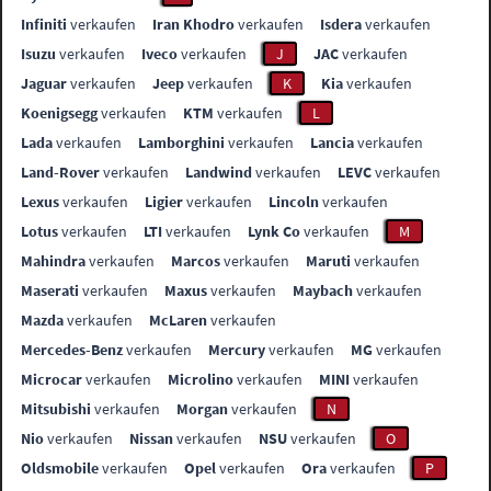
Infiniti
verkaufen
Iran Khodro
verkaufen
Isdera
verkaufen
Isuzu
verkaufen
Iveco
verkaufen
J
JAC
verkaufen
Jaguar
verkaufen
Jeep
verkaufen
K
Kia
verkaufen
Koenigsegg
verkaufen
KTM
verkaufen
L
Lada
verkaufen
Lamborghini
verkaufen
Lancia
verkaufen
Land-Rover
verkaufen
Landwind
verkaufen
LEVC
verkaufen
Lexus
verkaufen
Ligier
verkaufen
Lincoln
verkaufen
Lotus
verkaufen
LTI
verkaufen
Lynk Co
verkaufen
M
Mahindra
verkaufen
Marcos
verkaufen
Maruti
verkaufen
Maserati
verkaufen
Maxus
verkaufen
Maybach
verkaufen
Mazda
verkaufen
McLaren
verkaufen
Mercedes-Benz
verkaufen
Mercury
verkaufen
MG
verkaufen
Microcar
verkaufen
Microlino
verkaufen
MINI
verkaufen
Mitsubishi
verkaufen
Morgan
verkaufen
N
Nio
verkaufen
Nissan
verkaufen
NSU
verkaufen
O
Oldsmobile
verkaufen
Opel
verkaufen
Ora
verkaufen
P