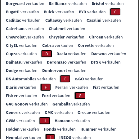
Borgward
verkaufen
Brilliance
verkaufen
Bristol
verkaufen
Bugatti
verkaufen
Buick
verkaufen
BYD
verkaufen
C
Cadillac
verkaufen
Callaway
verkaufen
Casalini
verkaufen
Caterham
verkaufen
Chatenet
verkaufen
Chevrolet
verkaufen
Chrysler
verkaufen
Citroen
verkaufen
CityEL
verkaufen
Cobra
verkaufen
Corvette
verkaufen
Cupra
verkaufen
D
Dacia
verkaufen
Daewoo
verkaufen
Daihatsu
verkaufen
DeTomaso
verkaufen
DFSK
verkaufen
Dodge
verkaufen
Donkervoort
verkaufen
DS Automobiles
verkaufen
E
e.GO
verkaufen
Elaris
verkaufen
F
Ferrari
verkaufen
Fiat
verkaufen
Fisker
verkaufen
Ford
verkaufen
G
GAC Gonow
verkaufen
Gemballa
verkaufen
Genesis
verkaufen
GMC
verkaufen
Grecav
verkaufen
GWM
verkaufen
H
Hamann
verkaufen
Holden
verkaufen
Honda
verkaufen
Hummer
verkaufen
Hyundai
verkaufen
I
INEOS
verkaufen