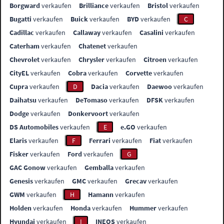
Borgward
verkaufen
Brilliance
verkaufen
Bristol
verkaufen
Bugatti
verkaufen
Buick
verkaufen
BYD
verkaufen
C
Cadillac
verkaufen
Callaway
verkaufen
Casalini
verkaufen
Caterham
verkaufen
Chatenet
verkaufen
Chevrolet
verkaufen
Chrysler
verkaufen
Citroen
verkaufen
CityEL
verkaufen
Cobra
verkaufen
Corvette
verkaufen
Cupra
verkaufen
D
Dacia
verkaufen
Daewoo
verkaufen
Daihatsu
verkaufen
DeTomaso
verkaufen
DFSK
verkaufen
Dodge
verkaufen
Donkervoort
verkaufen
DS Automobiles
verkaufen
E
e.GO
verkaufen
Elaris
verkaufen
F
Ferrari
verkaufen
Fiat
verkaufen
Fisker
verkaufen
Ford
verkaufen
G
GAC Gonow
verkaufen
Gemballa
verkaufen
Genesis
verkaufen
GMC
verkaufen
Grecav
verkaufen
GWM
verkaufen
H
Hamann
verkaufen
Holden
verkaufen
Honda
verkaufen
Hummer
verkaufen
Hyundai
verkaufen
I
INEOS
verkaufen