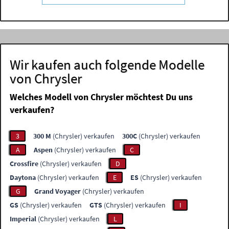
Wir kaufen auch folgende Modelle
von Chrysler
Welches Modell von Chrysler möchtest Du uns
verkaufen?
3
300 M
(Chrysler) verkaufen
300C
(Chrysler) verkaufen
A
Aspen
(Chrysler) verkaufen
C
Crossfire
(Chrysler) verkaufen
D
Daytona
(Chrysler) verkaufen
E
ES
(Chrysler) verkaufen
G
Grand Voyager
(Chrysler) verkaufen
GS
(Chrysler) verkaufen
GTS
(Chrysler) verkaufen
I
Imperial
(Chrysler) verkaufen
L