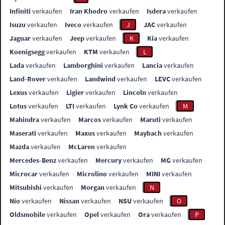
Infiniti
verkaufen
Iran Khodro
verkaufen
Isdera
verkaufen
Isuzu
verkaufen
Iveco
verkaufen
J
JAC
verkaufen
Jaguar
verkaufen
Jeep
verkaufen
K
Kia
verkaufen
Koenigsegg
verkaufen
KTM
verkaufen
L
Lada
verkaufen
Lamborghini
verkaufen
Lancia
verkaufen
Land-Rover
verkaufen
Landwind
verkaufen
LEVC
verkaufen
Lexus
verkaufen
Ligier
verkaufen
Lincoln
verkaufen
Lotus
verkaufen
LTI
verkaufen
Lynk Co
verkaufen
M
Mahindra
verkaufen
Marcos
verkaufen
Maruti
verkaufen
Maserati
verkaufen
Maxus
verkaufen
Maybach
verkaufen
Mazda
verkaufen
McLaren
verkaufen
Mercedes-Benz
verkaufen
Mercury
verkaufen
MG
verkaufen
Microcar
verkaufen
Microlino
verkaufen
MINI
verkaufen
Mitsubishi
verkaufen
Morgan
verkaufen
N
Nio
verkaufen
Nissan
verkaufen
NSU
verkaufen
O
Oldsmobile
verkaufen
Opel
verkaufen
Ora
verkaufen
P