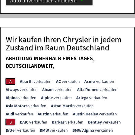
Auto unverbindlich anbieten!
Wir kaufen Ihren Chrysler in jedem
Zustand im Raum Deutschland
ABHOLUNG INNERHALB EINES TAGES,
DEUTSCHLANDWEIT,
A
Abarth
verkaufen
AC
verkaufen
Acura
verkaufen
Aiways
verkaufen
Aixam
verkaufen
Alfa Romeo
verkaufen
Alpina
verkaufen
Alpine
verkaufen
Artega
verkaufen
Asia Motors
verkaufen
Aston Martin
verkaufen
Audi
verkaufen
Austin
verkaufen
Austin Healey
verkaufen
B
BAIC
verkaufen
Barkas
verkaufen
Bentley
verkaufen
Bitter
verkaufen
BMW
verkaufen
BMW Alpina
verkaufen