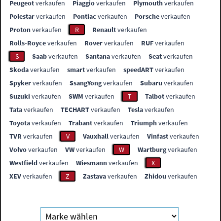
Peugeot
verkaufen
Piaggio
verkaufen
Plymouth
verkaufen
Polestar
verkaufen
Pontiac
verkaufen
Porsche
verkaufen
Proton
verkaufen
R
Renault
verkaufen
Rolls-Royce
verkaufen
Rover
verkaufen
RUF
verkaufen
S
Saab
verkaufen
Santana
verkaufen
Seat
verkaufen
Skoda
verkaufen
smart
verkaufen
speedART
verkaufen
Spyker
verkaufen
SsangYong
verkaufen
Subaru
verkaufen
Suzuki
verkaufen
SWM
verkaufen
T
Talbot
verkaufen
Tata
verkaufen
TECHART
verkaufen
Tesla
verkaufen
Toyota
verkaufen
Trabant
verkaufen
Triumph
verkaufen
TVR
verkaufen
V
Vauxhall
verkaufen
Vinfast
verkaufen
Volvo
verkaufen
VW
verkaufen
W
Wartburg
verkaufen
Westfield
verkaufen
Wiesmann
verkaufen
X
XEV
verkaufen
Z
Zastava
verkaufen
Zhidou
verkaufen