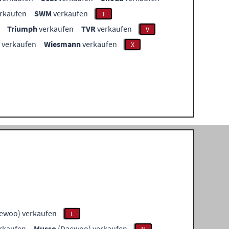
rkaufen
SWM
verkaufen
T
Triumph
verkaufen
TVR
verkaufen
V
verkaufen
Wiesmann
verkaufen
X
o
ewoo) verkaufen
L
rkaufen
Musso
(Daewoo) verkaufen