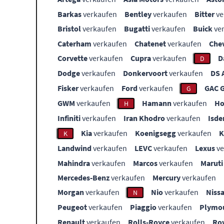
Barkas
verkaufen
Bentley
verkaufen
Bitter
ve
Bristol
verkaufen
Bugatti
verkaufen
Buick
ve
Caterham
verkaufen
Chatenet
verkaufen
Che
Corvette
verkaufen
Cupra
verkaufen
D
D
Dodge
verkaufen
Donkervoort
verkaufen
DS 
Fisker
verkaufen
Ford
verkaufen
GAC 
G
GWM
verkaufen
Hamann
verkaufen
Ho
H
Infiniti
verkaufen
Iran Khodro
verkaufen
Isde
Kia
verkaufen
Koenigsegg
verkaufen
K
Landwind
verkaufen
LEVC
verkaufen
Lexus
ve
Mahindra
verkaufen
Marcos
verkaufen
Maruti
Mercedes-Benz
verkaufen
Mercury
verkaufen
Morgan
verkaufen
Nio
verkaufen
Niss
N
Peugeot
verkaufen
Piaggio
verkaufen
Plymo
Renault
verkaufen
Rolls-Royce
verkaufen
Ro