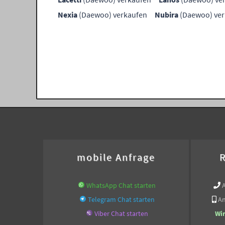
Nexia
(Daewoo) verkaufen
Nubira
(Daewoo) ver
mobile Anfrage
R
WhatsApp Chat starten
Telegram Chat starten
An
Viber Chat starten
Wi