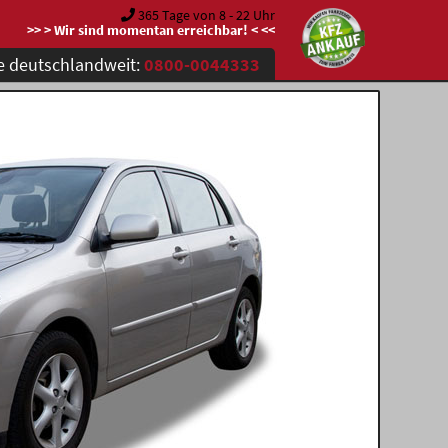
365 Tage von 8 - 22 Uhr
>> > Wir sind momentan erreichbar! < <<
e deutschlandweit:
0800-0044333