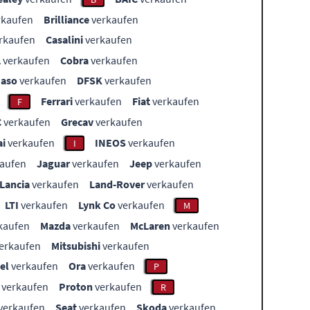
rkaufen
Brilliance
verkaufen
rkaufen
Casalini
verkaufen
L
verkaufen
Cobra
verkaufen
aso
verkaufen
DFSK
verkaufen
Ferrari
verkaufen
Fiat
verkaufen
F
C
verkaufen
Grecav
verkaufen
i
verkaufen
INEOS
verkaufen
I
aufen
Jaguar
verkaufen
Jeep
verkaufen
Lancia
verkaufen
Land-Rover
verkaufen
LTI
verkaufen
Lynk Co
verkaufen
M
kaufen
Mazda
verkaufen
McLaren
verkaufen
erkaufen
Mitsubishi
verkaufen
el
verkaufen
Ora
verkaufen
P
verkaufen
Proton
verkaufen
R
verkaufen
Seat
verkaufen
Skoda
verkaufen