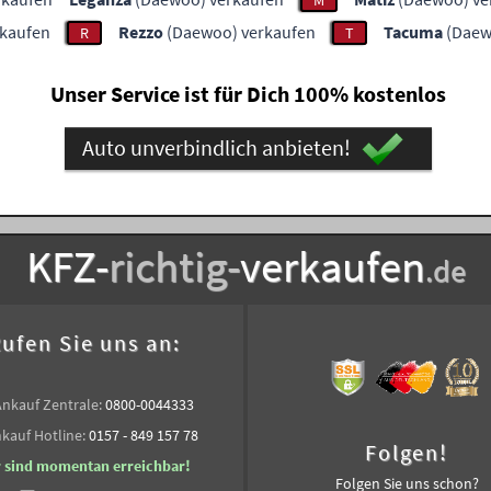
M
kaufen
Rezzo
(Daewoo) verkaufen
Tacuma
(Daew
R
T
Unser Service ist für Dich 100% kostenlos
Auto unverbindlich anbieten!
KFZ-
richtig-
verkaufen
.de
ufen Sie uns an:
Ankauf Zentrale:
0800-0044333
kauf Hotline:
0157 - 849 157 78
Folgen!
r sind momentan erreichbar!
Folgen Sie uns schon?