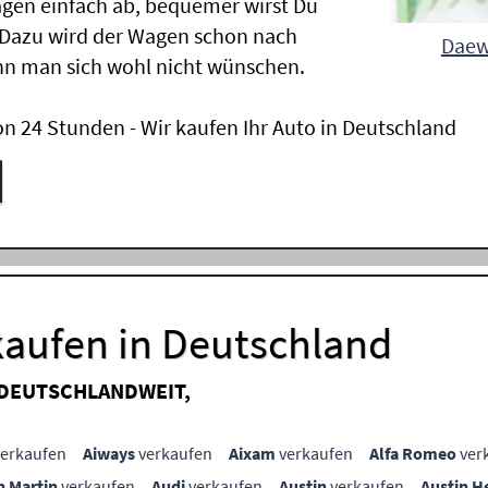
gen einfach ab, bequemer wirst Du
 Dazu wird der Wagen schon nach
Daew
nn man sich wohl nicht wünschen.
n 24 Stunden - Wir kaufen Ihr Auto in Deutschland
aufen in Deutschland
 DEUTSCHLANDWEIT,
erkaufen
Aiways
verkaufen
Aixam
verkaufen
Alfa Romeo
ver
n Martin
verkaufen
Audi
verkaufen
Austin
verkaufen
Austin H