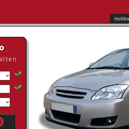
Hotlin
to
alten