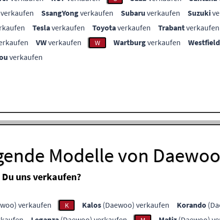
verkaufen
SsangYong
verkaufen
Subaru
verkaufen
Suzuki
ve
rkaufen
Tesla
verkaufen
Toyota
verkaufen
Trabant
verkaufen
erkaufen
VW
verkaufen
Wartburg
verkaufen
Westfield
W
ou
verkaufen
lgende Modelle von Daewo
 Du uns verkaufen?
woo) verkaufen
Kalos
(Daewoo) verkaufen
Korando
(Da
K
rkaufen
Leganza
(Daewoo) verkaufen
Matiz
(Daewoo) ve