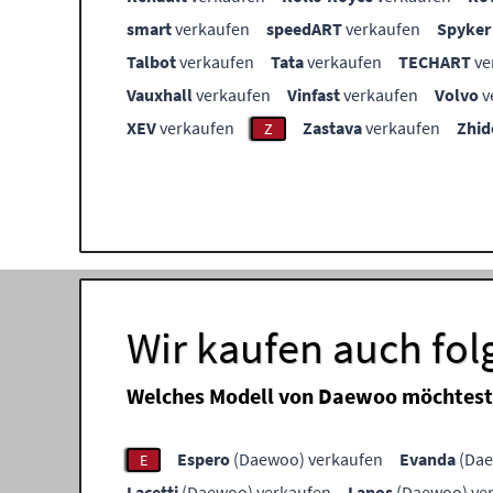
smart
verkaufen
speedART
verkaufen
Spyker
Talbot
verkaufen
Tata
verkaufen
TECHART
ve
Vauxhall
verkaufen
Vinfast
verkaufen
Volvo
v
XEV
verkaufen
Zastava
verkaufen
Zhid
Z
Wir kaufen auch fo
Welches Modell von Daewoo möchtest
Espero
(Daewoo) verkaufen
Evanda
(Dae
E
Lacetti
(Daewoo) verkaufen
Lanos
(Daewoo) ve