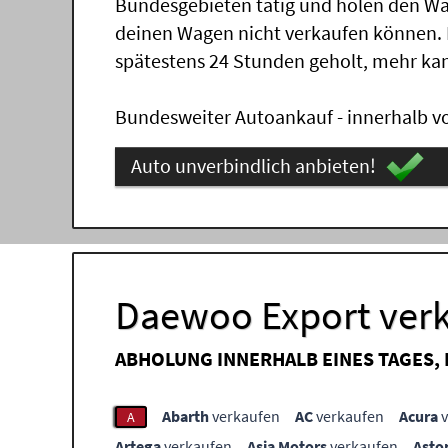
Bundesgebieten tätig und holen den Wa
deinen Wagen nicht verkaufen können.
spätestens 24 Stunden geholt, mehr ka
Bundesweiter Autoankauf - innerhalb vo
Auto unverbindlich anbieten!
Daewoo Export verk
ABHOLUNG INNERHALB EINES TAGES,
Abarth
verkaufen
AC
verkaufen
Acura
v
A
Artega
verkaufen
Asia Motors
verkaufen
Asto