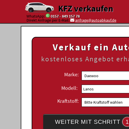
KFZ verkaufen
WhatsApp:
0157 - 849 157 78
Direkt Anfrage per E-Mail:
anfrage@autoabkauf.de
Verkauf ein Au
kostenloses
Angebot erh
Marke:
Modell:
Kraftstoff:
WEITER MIT SCHRITT
1