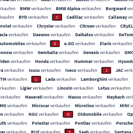
rkaufen
BMW
verkaufen
BMW Alpina
verkaufen
Borgward
ve
rkaufen
BYD
verkaufen
Cadillac
verkaufen
Callaway
ve
C
vrolet
verkaufen
Chrysler
verkaufen
Citroen
verkaufen
CityE
acia
verkaufen
Daewoo
verkaufen
Daihatsu
verkaufen
DeTom
Automobiles
verkaufen
e.GO
verkaufen
Elaris
verkaufen
E
Gonow
verkaufen
Gemballa
verkaufen
Genesis
verkaufen
GM
lden
verkaufen
Honda
verkaufen
Hummer
verkaufen
Hyunda
ra
verkaufen
Isuzu
verkaufen
Iveco
verkaufen
JAC
verk
J
KTM
verkaufen
Lada
verkaufen
Lamborghini
verkaufen
L
rkaufen
Ligier
verkaufen
Lincoln
verkaufen
Lotus
verkaufen
verkaufen
Maserati
verkaufen
Maxus
verkaufen
Maybach
ver
MG
verkaufen
Microcar
verkaufen
Microlino
verkaufen
MINI
v
an
verkaufen
NSU
verkaufen
Oldsmobile
verkaufen
Op
O
uth
verkaufen
Polestar
verkaufen
Pontiac
verkaufen
Porsche
ver
verkaufen
RUF
verkaufen
Saab
verkaufen
Santana
S