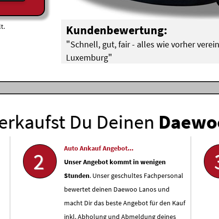
t.
Kundenbewertung:
"
Schnell, gut, fair - alles wie vorher vere
"
Luxemburg
Doreen aus Diekirch (
Porsche
)
erkaufst Du Deinen
Daewo
Auto Ankauf Angebot...
2
Unser Angebot kommt in wenigen
Stunden
. Unser geschultes Fachpersonal
bewertet deinen Daewoo Lanos und
macht Dir das beste Angebot für den Kauf
inkl. Abholung und Abmeldung deines