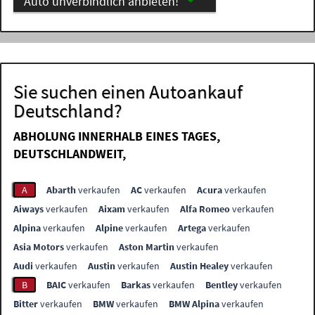
Auto unverbindlich anbieten!
Sie suchen einen Autoankauf
Deutschland?
ABHOLUNG INNERHALB EINES TAGES,
DEUTSCHLANDWEIT,
A
Abarth
verkaufen
AC
verkaufen
Acura
verkaufen
Aiways
verkaufen
Aixam
verkaufen
Alfa Romeo
verkaufen
Alpina
verkaufen
Alpine
verkaufen
Artega
verkaufen
Asia Motors
verkaufen
Aston Martin
verkaufen
Audi
verkaufen
Austin
verkaufen
Austin Healey
verkaufen
B
BAIC
verkaufen
Barkas
verkaufen
Bentley
verkaufen
Bitter
verkaufen
BMW
verkaufen
BMW Alpina
verkaufen