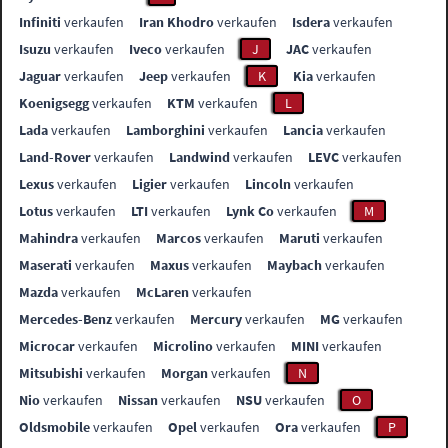
Infiniti
verkaufen
Iran Khodro
verkaufen
Isdera
verkaufen
Isuzu
verkaufen
Iveco
verkaufen
J
JAC
verkaufen
Jaguar
verkaufen
Jeep
verkaufen
K
Kia
verkaufen
Koenigsegg
verkaufen
KTM
verkaufen
L
Lada
verkaufen
Lamborghini
verkaufen
Lancia
verkaufen
Land-Rover
verkaufen
Landwind
verkaufen
LEVC
verkaufen
Lexus
verkaufen
Ligier
verkaufen
Lincoln
verkaufen
Lotus
verkaufen
LTI
verkaufen
Lynk Co
verkaufen
M
Mahindra
verkaufen
Marcos
verkaufen
Maruti
verkaufen
Maserati
verkaufen
Maxus
verkaufen
Maybach
verkaufen
Mazda
verkaufen
McLaren
verkaufen
Mercedes-Benz
verkaufen
Mercury
verkaufen
MG
verkaufen
Microcar
verkaufen
Microlino
verkaufen
MINI
verkaufen
Mitsubishi
verkaufen
Morgan
verkaufen
N
Nio
verkaufen
Nissan
verkaufen
NSU
verkaufen
O
Oldsmobile
verkaufen
Opel
verkaufen
Ora
verkaufen
P