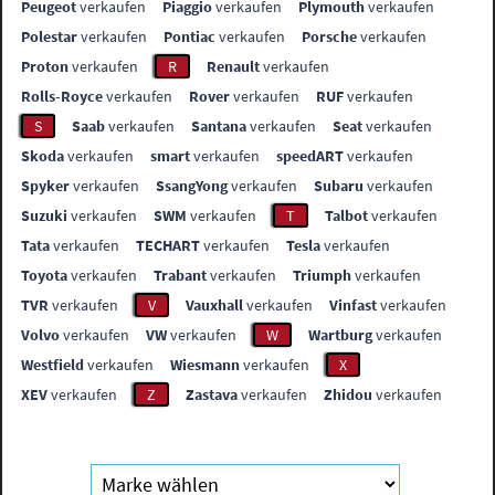
Peugeot
verkaufen
Piaggio
verkaufen
Plymouth
verkaufen
Polestar
verkaufen
Pontiac
verkaufen
Porsche
verkaufen
Proton
verkaufen
R
Renault
verkaufen
Rolls-Royce
verkaufen
Rover
verkaufen
RUF
verkaufen
S
Saab
verkaufen
Santana
verkaufen
Seat
verkaufen
Skoda
verkaufen
smart
verkaufen
speedART
verkaufen
Spyker
verkaufen
SsangYong
verkaufen
Subaru
verkaufen
Suzuki
verkaufen
SWM
verkaufen
T
Talbot
verkaufen
Tata
verkaufen
TECHART
verkaufen
Tesla
verkaufen
Toyota
verkaufen
Trabant
verkaufen
Triumph
verkaufen
TVR
verkaufen
V
Vauxhall
verkaufen
Vinfast
verkaufen
Volvo
verkaufen
VW
verkaufen
W
Wartburg
verkaufen
Westfield
verkaufen
Wiesmann
verkaufen
X
XEV
verkaufen
Z
Zastava
verkaufen
Zhidou
verkaufen