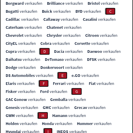
Borgward
verkaufen
Brilliance
verkaufen
Bristol
verkaufen
Bugatti
verkaufen
Buick
verkaufen
BYD
verkaufen
C
Cadillac
verkaufen
Callaway
verkaufen
Casalini
verkaufen
Caterham
verkaufen
Chatenet
verkaufen
Chevrolet
verkaufen
Chrysler
verkaufen
Citroen
verkaufen
CityEL
verkaufen
Cobra
verkaufen
Corvette
verkaufen
Cupra
verkaufen
D
Dacia
verkaufen
Daewoo
verkaufen
Daihatsu
verkaufen
DeTomaso
verkaufen
DFSK
verkaufen
Dodge
verkaufen
Donkervoort
verkaufen
DS Automobiles
verkaufen
E
e.GO
verkaufen
Elaris
verkaufen
F
Ferrari
verkaufen
Fiat
verkaufen
Fisker
verkaufen
Ford
verkaufen
G
GAC Gonow
verkaufen
Gemballa
verkaufen
Genesis
verkaufen
GMC
verkaufen
Grecav
verkaufen
GWM
verkaufen
H
Hamann
verkaufen
Holden
verkaufen
Honda
verkaufen
Hummer
verkaufen
Hyundai
verkaufen
I
INEOS
verkaufen