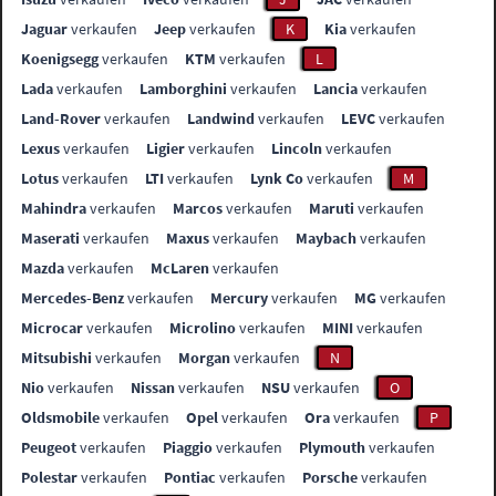
Jaguar
verkaufen
Jeep
verkaufen
K
Kia
verkaufen
Koenigsegg
verkaufen
KTM
verkaufen
L
Lada
verkaufen
Lamborghini
verkaufen
Lancia
verkaufen
Land-Rover
verkaufen
Landwind
verkaufen
LEVC
verkaufen
Lexus
verkaufen
Ligier
verkaufen
Lincoln
verkaufen
Lotus
verkaufen
LTI
verkaufen
Lynk Co
verkaufen
M
Mahindra
verkaufen
Marcos
verkaufen
Maruti
verkaufen
Maserati
verkaufen
Maxus
verkaufen
Maybach
verkaufen
Mazda
verkaufen
McLaren
verkaufen
Mercedes-Benz
verkaufen
Mercury
verkaufen
MG
verkaufen
Microcar
verkaufen
Microlino
verkaufen
MINI
verkaufen
Mitsubishi
verkaufen
Morgan
verkaufen
N
Nio
verkaufen
Nissan
verkaufen
NSU
verkaufen
O
Oldsmobile
verkaufen
Opel
verkaufen
Ora
verkaufen
P
Peugeot
verkaufen
Piaggio
verkaufen
Plymouth
verkaufen
Polestar
verkaufen
Pontiac
verkaufen
Porsche
verkaufen