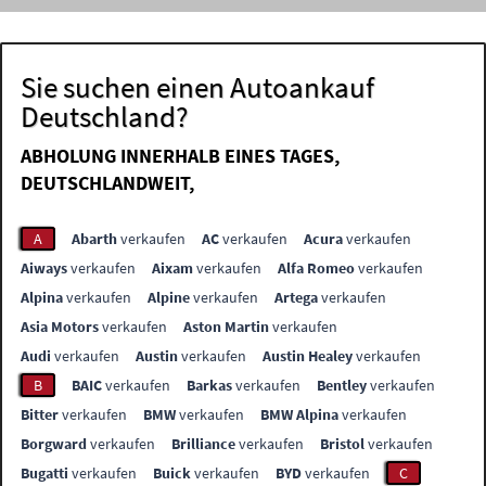
Sie suchen einen Autoankauf
Deutschland?
ABHOLUNG INNERHALB EINES TAGES,
DEUTSCHLANDWEIT,
A
Abarth
verkaufen
AC
verkaufen
Acura
verkaufen
Aiways
verkaufen
Aixam
verkaufen
Alfa Romeo
verkaufen
Alpina
verkaufen
Alpine
verkaufen
Artega
verkaufen
Asia Motors
verkaufen
Aston Martin
verkaufen
Audi
verkaufen
Austin
verkaufen
Austin Healey
verkaufen
B
BAIC
verkaufen
Barkas
verkaufen
Bentley
verkaufen
Bitter
verkaufen
BMW
verkaufen
BMW Alpina
verkaufen
Borgward
verkaufen
Brilliance
verkaufen
Bristol
verkaufen
Bugatti
verkaufen
Buick
verkaufen
BYD
verkaufen
C