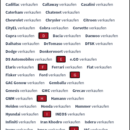
Cadillac
verkaufen
Callaway
verkaufen
Casalini
verkaufen
Caterham
verkaufen
Chatenet
verkaufen
Chevrolet
verkaufen
Chrysler
verkaufen
Citroen
verkaufen
CityEL
verkaufen
Cobra
verkaufen
Corvette
verkaufen
Cupra
verkaufen
D
Dacia
verkaufen
Daewoo
verkaufen
Daihatsu
verkaufen
DeTomaso
verkaufen
DFSK
verkaufen
Dodge
verkaufen
Donkervoort
verkaufen
DS Automobiles
verkaufen
E
e.GO
verkaufen
Elaris
verkaufen
F
Ferrari
verkaufen
Fiat
verkaufen
Fisker
verkaufen
Ford
verkaufen
G
GAC Gonow
verkaufen
Gemballa
verkaufen
Genesis
verkaufen
GMC
verkaufen
Grecav
verkaufen
GWM
verkaufen
H
Hamann
verkaufen
Holden
verkaufen
Honda
verkaufen
Hummer
verkaufen
Hyundai
verkaufen
I
INEOS
verkaufen
Infiniti
verkaufen
Iran Khodro
verkaufen
Isdera
verkaufen
Isuzu
verkaufen
Iveco
verkaufen
J
JAC
verkaufen