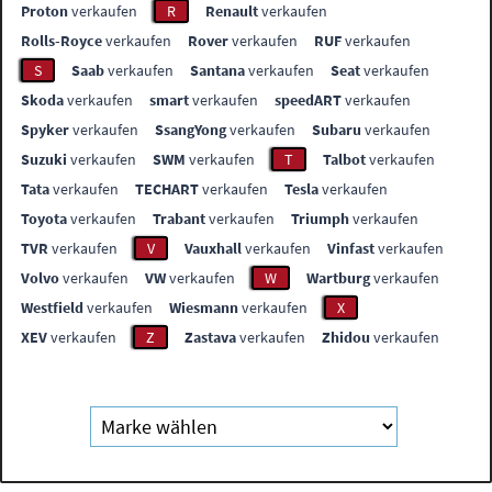
Proton
verkaufen
R
Renault
verkaufen
Rolls-Royce
verkaufen
Rover
verkaufen
RUF
verkaufen
S
Saab
verkaufen
Santana
verkaufen
Seat
verkaufen
Skoda
verkaufen
smart
verkaufen
speedART
verkaufen
Spyker
verkaufen
SsangYong
verkaufen
Subaru
verkaufen
Suzuki
verkaufen
SWM
verkaufen
T
Talbot
verkaufen
Tata
verkaufen
TECHART
verkaufen
Tesla
verkaufen
Toyota
verkaufen
Trabant
verkaufen
Triumph
verkaufen
TVR
verkaufen
V
Vauxhall
verkaufen
Vinfast
verkaufen
Volvo
verkaufen
VW
verkaufen
W
Wartburg
verkaufen
Westfield
verkaufen
Wiesmann
verkaufen
X
XEV
verkaufen
Z
Zastava
verkaufen
Zhidou
verkaufen