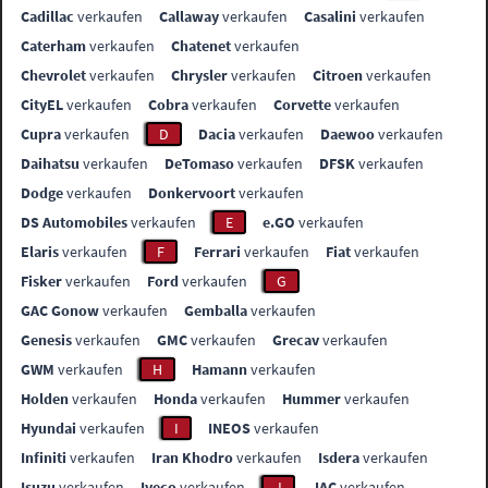
Cadillac
verkaufen
Callaway
verkaufen
Casalini
verkaufen
Caterham
verkaufen
Chatenet
verkaufen
Chevrolet
verkaufen
Chrysler
verkaufen
Citroen
verkaufen
CityEL
verkaufen
Cobra
verkaufen
Corvette
verkaufen
Cupra
verkaufen
D
Dacia
verkaufen
Daewoo
verkaufen
Daihatsu
verkaufen
DeTomaso
verkaufen
DFSK
verkaufen
Dodge
verkaufen
Donkervoort
verkaufen
DS Automobiles
verkaufen
E
e.GO
verkaufen
Elaris
verkaufen
F
Ferrari
verkaufen
Fiat
verkaufen
Fisker
verkaufen
Ford
verkaufen
G
GAC Gonow
verkaufen
Gemballa
verkaufen
Genesis
verkaufen
GMC
verkaufen
Grecav
verkaufen
GWM
verkaufen
H
Hamann
verkaufen
Holden
verkaufen
Honda
verkaufen
Hummer
verkaufen
Hyundai
verkaufen
I
INEOS
verkaufen
Infiniti
verkaufen
Iran Khodro
verkaufen
Isdera
verkaufen
Isuzu
verkaufen
Iveco
verkaufen
J
JAC
verkaufen