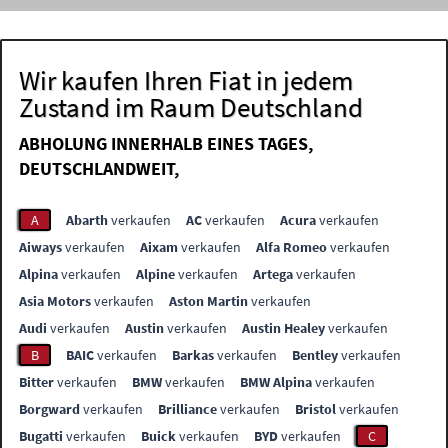
Wir kaufen Ihren Fiat in jedem
Zustand im Raum Deutschland
ABHOLUNG INNERHALB EINES TAGES,
DEUTSCHLANDWEIT,
A
Abarth
verkaufen
AC
verkaufen
Acura
verkaufen
Aiways
verkaufen
Aixam
verkaufen
Alfa Romeo
verkaufen
Alpina
verkaufen
Alpine
verkaufen
Artega
verkaufen
Asia Motors
verkaufen
Aston Martin
verkaufen
Audi
verkaufen
Austin
verkaufen
Austin Healey
verkaufen
B
BAIC
verkaufen
Barkas
verkaufen
Bentley
verkaufen
Bitter
verkaufen
BMW
verkaufen
BMW Alpina
verkaufen
Borgward
verkaufen
Brilliance
verkaufen
Bristol
verkaufen
Bugatti
verkaufen
Buick
verkaufen
BYD
verkaufen
C