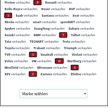
Proton
verkaufen
R
Renault
verkaufen
Rolls-Royce
verkaufen
Rover
verkaufen
RUF
verkaufen
S
Saab
verkaufen
Santana
verkaufen
Seat
verkaufen
Skoda
verkaufen
smart
verkaufen
speedART
verkaufen
Spyker
verkaufen
SsangYong
verkaufen
Subaru
verkaufen
Suzuki
verkaufen
SWM
verkaufen
T
Talbot
verkaufen
Tata
verkaufen
TECHART
verkaufen
Tesla
verkaufen
Toyota
verkaufen
Trabant
verkaufen
Triumph
verkaufen
TVR
verkaufen
V
Vauxhall
verkaufen
Vinfast
verkaufen
Volvo
verkaufen
VW
verkaufen
W
Wartburg
verkaufen
Westfield
verkaufen
Wiesmann
verkaufen
X
XEV
verkaufen
Z
Zastava
verkaufen
Zhidou
verkaufen