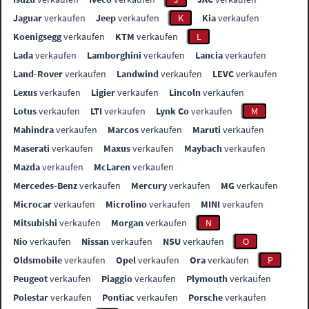
Jaguar
verkaufen
Jeep
verkaufen
K
Kia
verkaufen
Koenigsegg
verkaufen
KTM
verkaufen
L
Lada
verkaufen
Lamborghini
verkaufen
Lancia
verkaufen
Land-Rover
verkaufen
Landwind
verkaufen
LEVC
verkaufen
Lexus
verkaufen
Ligier
verkaufen
Lincoln
verkaufen
Lotus
verkaufen
LTI
verkaufen
Lynk Co
verkaufen
M
Mahindra
verkaufen
Marcos
verkaufen
Maruti
verkaufen
Maserati
verkaufen
Maxus
verkaufen
Maybach
verkaufen
Mazda
verkaufen
McLaren
verkaufen
Mercedes-Benz
verkaufen
Mercury
verkaufen
MG
verkaufen
Microcar
verkaufen
Microlino
verkaufen
MINI
verkaufen
Mitsubishi
verkaufen
Morgan
verkaufen
N
Nio
verkaufen
Nissan
verkaufen
NSU
verkaufen
O
Oldsmobile
verkaufen
Opel
verkaufen
Ora
verkaufen
P
Peugeot
verkaufen
Piaggio
verkaufen
Plymouth
verkaufen
Polestar
verkaufen
Pontiac
verkaufen
Porsche
verkaufen