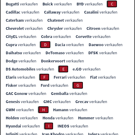
Bugatti
verkaufen
Buick
verkaufen
BYD
verkaufen
C
Cadillac
verkaufen
Callaway
verkaufen
Casalini
verkaufen
Caterham
verkaufen
Chatenet
verkaufen
Chevrolet
verkaufen
Chrysler
verkaufen
Citroen
verkaufen
CityEL
verkaufen
Cobra
verkaufen
Corvette
verkaufen
Cupra
verkaufen
D
Dacia
verkaufen
Daewoo
verkaufen
Daihatsu
verkaufen
DeTomaso
verkaufen
DFSK
verkaufen
Dodge
verkaufen
Donkervoort
verkaufen
DS Automobiles
verkaufen
E
e.GO
verkaufen
Elaris
verkaufen
F
Ferrari
verkaufen
Fiat
verkaufen
Fisker
verkaufen
Ford
verkaufen
G
GAC Gonow
verkaufen
Gemballa
verkaufen
Genesis
verkaufen
GMC
verkaufen
Grecav
verkaufen
GWM
verkaufen
H
Hamann
verkaufen
Holden
verkaufen
Honda
verkaufen
Hummer
verkaufen
Hyundai
verkaufen
I
INEOS
verkaufen
Infiniti
verkaufen
Iran Khodro
verkaufen
Isdera
verkaufen