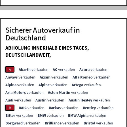
Sicherer Autoverkauf in
Deutschland
ABHOLUNG INNERHALB EINES TAGES,
DEUTSCHLANDWEIT,
A
Abarth
verkaufen
AC
verkaufen
Acura
verkaufen
Aiways
verkaufen
Aixam
verkaufen
Alfa Romeo
verkaufen
Alpina
verkaufen
Alpine
verkaufen
Artega
verkaufen
Asia Motors
verkaufen
Aston Martin
verkaufen
Audi
verkaufen
Austin
verkaufen
Austin Healey
verkaufen
B
BAIC
verkaufen
Barkas
verkaufen
Bentley
verkaufen
Bitter
verkaufen
BMW
verkaufen
BMW Alpina
verkaufen
Borgward
verkaufen
Brilliance
verkaufen
Bristol
verkaufen