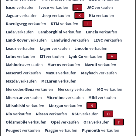
Isuzu
verkaufen
Iveco
verkaufen
J
JAC
verkaufen
Jaguar
verkaufen
Jeep
verkaufen
K
Kia
verkaufen
Koenigsegg
verkaufen
KTM
verkaufen
L
Lada
verkaufen
Lamborghini
verkaufen
Lancia
verkaufen
Land-Rover
verkaufen
Landwind
verkaufen
LEVC
verkaufen
Lexus
verkaufen
Ligier
verkaufen
Lincoln
verkaufen
Lotus
verkaufen
LTI
verkaufen
Lynk Co
verkaufen
M
Mahindra
verkaufen
Marcos
verkaufen
Maruti
verkaufen
Maserati
verkaufen
Maxus
verkaufen
Maybach
verkaufen
Mazda
verkaufen
McLaren
verkaufen
Mercedes-Benz
verkaufen
Mercury
verkaufen
MG
verkaufen
Microcar
verkaufen
Microlino
verkaufen
MINI
verkaufen
Mitsubishi
verkaufen
Morgan
verkaufen
N
Nio
verkaufen
Nissan
verkaufen
NSU
verkaufen
O
Oldsmobile
verkaufen
Opel
verkaufen
Ora
verkaufen
P
Peugeot
verkaufen
Piaggio
verkaufen
Plymouth
verkaufen