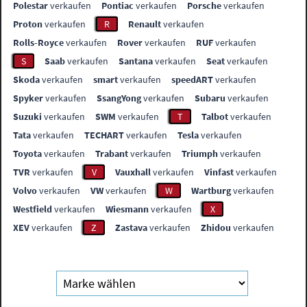
Polestar
verkaufen
Pontiac
verkaufen
Porsche
verkaufen
Proton
verkaufen
R
Renault
verkaufen
Rolls-Royce
verkaufen
Rover
verkaufen
RUF
verkaufen
S
Saab
verkaufen
Santana
verkaufen
Seat
verkaufen
Skoda
verkaufen
smart
verkaufen
speedART
verkaufen
Spyker
verkaufen
SsangYong
verkaufen
Subaru
verkaufen
Suzuki
verkaufen
SWM
verkaufen
T
Talbot
verkaufen
Tata
verkaufen
TECHART
verkaufen
Tesla
verkaufen
Toyota
verkaufen
Trabant
verkaufen
Triumph
verkaufen
TVR
verkaufen
V
Vauxhall
verkaufen
Vinfast
verkaufen
Volvo
verkaufen
VW
verkaufen
W
Wartburg
verkaufen
Westfield
verkaufen
Wiesmann
verkaufen
X
XEV
verkaufen
Z
Zastava
verkaufen
Zhidou
verkaufen