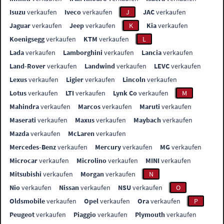
Isuzu
verkaufen
Iveco
verkaufen
J
JAC
verkaufen
Jaguar
verkaufen
Jeep
verkaufen
K
Kia
verkaufen
Koenigsegg
verkaufen
KTM
verkaufen
L
Lada
verkaufen
Lamborghini
verkaufen
Lancia
verkaufen
Land-Rover
verkaufen
Landwind
verkaufen
LEVC
verkaufen
Lexus
verkaufen
Ligier
verkaufen
Lincoln
verkaufen
Lotus
verkaufen
LTI
verkaufen
Lynk Co
verkaufen
M
Mahindra
verkaufen
Marcos
verkaufen
Maruti
verkaufen
Maserati
verkaufen
Maxus
verkaufen
Maybach
verkaufen
Mazda
verkaufen
McLaren
verkaufen
Mercedes-Benz
verkaufen
Mercury
verkaufen
MG
verkaufen
Microcar
verkaufen
Microlino
verkaufen
MINI
verkaufen
Mitsubishi
verkaufen
Morgan
verkaufen
N
Nio
verkaufen
Nissan
verkaufen
NSU
verkaufen
O
Oldsmobile
verkaufen
Opel
verkaufen
Ora
verkaufen
P
Peugeot
verkaufen
Piaggio
verkaufen
Plymouth
verkaufen