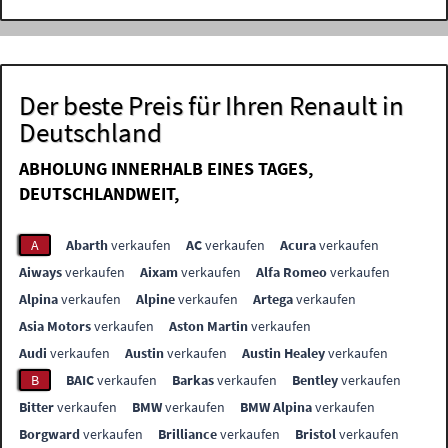
Der beste Preis für Ihren Renault in
Deutschland
ABHOLUNG INNERHALB EINES TAGES,
DEUTSCHLANDWEIT,
A
Abarth
verkaufen
AC
verkaufen
Acura
verkaufen
Aiways
verkaufen
Aixam
verkaufen
Alfa Romeo
verkaufen
Alpina
verkaufen
Alpine
verkaufen
Artega
verkaufen
Asia Motors
verkaufen
Aston Martin
verkaufen
Audi
verkaufen
Austin
verkaufen
Austin Healey
verkaufen
B
BAIC
verkaufen
Barkas
verkaufen
Bentley
verkaufen
Bitter
verkaufen
BMW
verkaufen
BMW Alpina
verkaufen
Borgward
verkaufen
Brilliance
verkaufen
Bristol
verkaufen