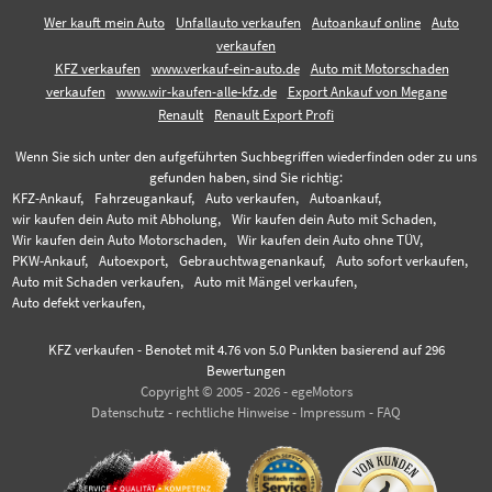
Wer kauft mein Auto
Unfallauto verkaufen
Autoankauf online
Auto
verkaufen
KFZ verkaufen
www.verkauf-ein-auto.de
Auto mit Motorschaden
verkaufen
www.wir-kaufen-alle-kfz.de
Export Ankauf von Megane
Renault
Renault Export Profi
Wenn Sie sich unter den aufgeführten Suchbegriffen wiederfinden oder zu uns
gefunden haben, sind Sie richtig:
KFZ-Ankauf,
Fahrzeugankauf,
Auto verkaufen,
Autoankauf,
wir kaufen dein Auto mit Abholung,
Wir kaufen dein Auto mit Schaden,
Wir kaufen dein Auto Motorschaden,
Wir kaufen dein Auto ohne TÜV,
PKW-Ankauf,
Autoexport,
Gebrauchtwagenankauf,
Auto sofort verkaufen,
Auto mit Schaden verkaufen,
Auto mit Mängel verkaufen,
Auto defekt verkaufen,
KFZ verkaufen
-
Benotet mit
4.76
von 5.0 Punkten basierend auf
296
Bewertungen
Copyright © 2005 - 2026 - egeMotors
Datenschutz
-
rechtliche Hinweise
-
Impressum
-
FAQ