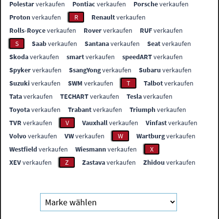
Polestar
verkaufen
Pontiac
verkaufen
Porsche
verkaufen
Proton
verkaufen
R
Renault
verkaufen
Rolls-Royce
verkaufen
Rover
verkaufen
RUF
verkaufen
S
Saab
verkaufen
Santana
verkaufen
Seat
verkaufen
Skoda
verkaufen
smart
verkaufen
speedART
verkaufen
Spyker
verkaufen
SsangYong
verkaufen
Subaru
verkaufen
Suzuki
verkaufen
SWM
verkaufen
T
Talbot
verkaufen
Tata
verkaufen
TECHART
verkaufen
Tesla
verkaufen
Toyota
verkaufen
Trabant
verkaufen
Triumph
verkaufen
TVR
verkaufen
V
Vauxhall
verkaufen
Vinfast
verkaufen
Volvo
verkaufen
VW
verkaufen
W
Wartburg
verkaufen
Westfield
verkaufen
Wiesmann
verkaufen
X
XEV
verkaufen
Z
Zastava
verkaufen
Zhidou
verkaufen