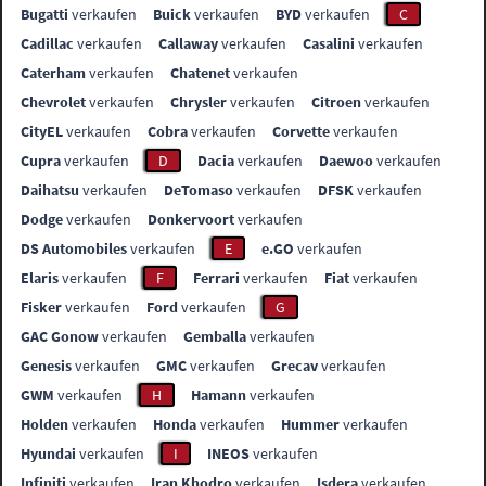
Bugatti
verkaufen
Buick
verkaufen
BYD
verkaufen
C
Cadillac
verkaufen
Callaway
verkaufen
Casalini
verkaufen
Caterham
verkaufen
Chatenet
verkaufen
Chevrolet
verkaufen
Chrysler
verkaufen
Citroen
verkaufen
CityEL
verkaufen
Cobra
verkaufen
Corvette
verkaufen
Cupra
verkaufen
D
Dacia
verkaufen
Daewoo
verkaufen
Daihatsu
verkaufen
DeTomaso
verkaufen
DFSK
verkaufen
Dodge
verkaufen
Donkervoort
verkaufen
DS Automobiles
verkaufen
E
e.GO
verkaufen
Elaris
verkaufen
F
Ferrari
verkaufen
Fiat
verkaufen
Fisker
verkaufen
Ford
verkaufen
G
GAC Gonow
verkaufen
Gemballa
verkaufen
Genesis
verkaufen
GMC
verkaufen
Grecav
verkaufen
GWM
verkaufen
H
Hamann
verkaufen
Holden
verkaufen
Honda
verkaufen
Hummer
verkaufen
Hyundai
verkaufen
I
INEOS
verkaufen
Infiniti
verkaufen
Iran Khodro
verkaufen
Isdera
verkaufen