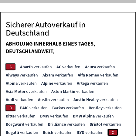
Sicherer Autoverkauf in
Deutschland
ABHOLUNG INNERHALB EINES TAGES,
DEUTSCHLANDWEIT,
A
Abarth
verkaufen
AC
verkaufen
Acura
verkaufen
Aiways
verkaufen
Aixam
verkaufen
Alfa Romeo
verkaufen
Alpina
verkaufen
Alpine
verkaufen
Artega
verkaufen
Asia Motors
verkaufen
Aston Martin
verkaufen
Audi
verkaufen
Austin
verkaufen
Austin Healey
verkaufen
B
BAIC
verkaufen
Barkas
verkaufen
Bentley
verkaufen
Bitter
verkaufen
BMW
verkaufen
BMW Alpina
verkaufen
Borgward
verkaufen
Brilliance
verkaufen
Bristol
verkaufen
Bugatti
verkaufen
Buick
verkaufen
BYD
verkaufen
C