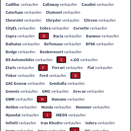
Cadillac
verkaufen
Callaway
verkaufen
Casalini
verkaufen
Caterham
verkaufen
Chatenet
verkaufen
Chevrolet
verkaufen
Chrysler
verkaufen
Citroen
verkaufen
CityEL
verkaufen
Cobra
verkaufen
Corvette
verkaufen
Cupra
verkaufen
D
Dacia
verkaufen
Daewoo
verkaufen
Daihatsu
verkaufen
DeTomaso
verkaufen
DFSK
verkaufen
Dodge
verkaufen
Donkervoort
verkaufen
DS Automobiles
verkaufen
E
e.GO
verkaufen
Elaris
verkaufen
F
Ferrari
verkaufen
Fiat
verkaufen
Fisker
verkaufen
Ford
verkaufen
G
GAC Gonow
verkaufen
Gemballa
verkaufen
Genesis
verkaufen
GMC
verkaufen
Grecav
verkaufen
GWM
verkaufen
H
Hamann
verkaufen
Holden
verkaufen
Honda
verkaufen
Hummer
verkaufen
Hyundai
verkaufen
I
INEOS
verkaufen
Infiniti
verkaufen
Iran Khodro
verkaufen
Isdera
verkaufen
Isuzu
verkaufen
Iveco
verkaufen
J
JAC
verkaufen