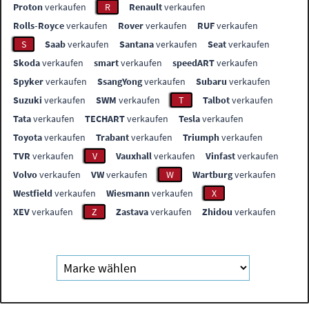
Proton
verkaufen
R
Renault
verkaufen
Rolls-Royce
verkaufen
Rover
verkaufen
RUF
verkaufen
S
Saab
verkaufen
Santana
verkaufen
Seat
verkaufen
Skoda
verkaufen
smart
verkaufen
speedART
verkaufen
Spyker
verkaufen
SsangYong
verkaufen
Subaru
verkaufen
Suzuki
verkaufen
SWM
verkaufen
T
Talbot
verkaufen
Tata
verkaufen
TECHART
verkaufen
Tesla
verkaufen
Toyota
verkaufen
Trabant
verkaufen
Triumph
verkaufen
TVR
verkaufen
V
Vauxhall
verkaufen
Vinfast
verkaufen
Volvo
verkaufen
VW
verkaufen
W
Wartburg
verkaufen
Westfield
verkaufen
Wiesmann
verkaufen
X
XEV
verkaufen
Z
Zastava
verkaufen
Zhidou
verkaufen