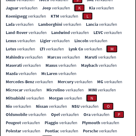
Jaguar
verkaufen
Jeep
verkaufen
K
Kia
verkaufen
Koenigsegg
verkaufen
KTM
verkaufen
L
Lada
verkaufen
Lamborghini
verkaufen
Lancia
verkaufen
Land-Rover
verkaufen
Landwind
verkaufen
LEVC
verkaufen
Lexus
verkaufen
Ligier
verkaufen
Lincoln
verkaufen
Lotus
verkaufen
LTI
verkaufen
Lynk Co
verkaufen
M
Mahindra
verkaufen
Marcos
verkaufen
Maruti
verkaufen
Maserati
verkaufen
Maxus
verkaufen
Maybach
verkaufen
Mazda
verkaufen
McLaren
verkaufen
Mercedes-Benz
verkaufen
Mercury
verkaufen
MG
verkaufen
Microcar
verkaufen
Microlino
verkaufen
MINI
verkaufen
Mitsubishi
verkaufen
Morgan
verkaufen
N
Nio
verkaufen
Nissan
verkaufen
NSU
verkaufen
O
Oldsmobile
verkaufen
Opel
verkaufen
Ora
verkaufen
P
Peugeot
verkaufen
Piaggio
verkaufen
Plymouth
verkaufen
Polestar
verkaufen
Pontiac
verkaufen
Porsche
verkaufen