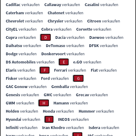
Cadillac
verkaufen
Callaway
verkaufen
Casalini
verkaufen
Caterham
verkaufen
Chatenet
verkaufen
Chevrolet
verkaufen
Chrysler
verkaufen
Citroen
verkaufen
CityEL
verkaufen
Cobra
verkaufen
Corvette
verkaufen
Cupra
verkaufen
D
Dacia
verkaufen
Daewoo
verkaufen
Daihatsu
verkaufen
DeTomaso
verkaufen
DFSK
verkaufen
Dodge
verkaufen
Donkervoort
verkaufen
DS Automobiles
verkaufen
E
e.GO
verkaufen
Elaris
verkaufen
F
Ferrari
verkaufen
Fiat
verkaufen
Fisker
verkaufen
Ford
verkaufen
G
GAC Gonow
verkaufen
Gemballa
verkaufen
Genesis
verkaufen
GMC
verkaufen
Grecav
verkaufen
GWM
verkaufen
H
Hamann
verkaufen
Holden
verkaufen
Honda
verkaufen
Hummer
verkaufen
Hyundai
verkaufen
I
INEOS
verkaufen
Infiniti
verkaufen
Iran Khodro
verkaufen
Isdera
verkaufen
Isuzu
verkaufen
Iveco
verkaufen
J
JAC
verkaufen