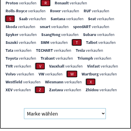
Proton
verkaufen
R
Renault
verkaufen
Rolls-Royce
verkaufen
Rover
verkaufen
RUF
verkaufen
S
Saab
verkaufen
Santana
verkaufen
Seat
verkaufen
Skoda
verkaufen
smart
verkaufen
speedART
verkaufen
Spyker
verkaufen
SsangYong
verkaufen
Subaru
verkaufen
Suzuki
verkaufen
SWM
verkaufen
T
Talbot
verkaufen
Tata
verkaufen
TECHART
verkaufen
Tesla
verkaufen
Toyota
verkaufen
Trabant
verkaufen
Triumph
verkaufen
TVR
verkaufen
V
Vauxhall
verkaufen
Vinfast
verkaufen
Volvo
verkaufen
VW
verkaufen
W
Wartburg
verkaufen
Westfield
verkaufen
Wiesmann
verkaufen
X
XEV
verkaufen
Z
Zastava
verkaufen
Zhidou
verkaufen