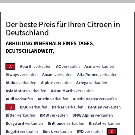
Der beste Preis für Ihren Citroen in
Deutschland
ABHOLUNG INNERHALB EINES TAGES,
DEUTSCHLANDWEIT,
A
Abarth
verkaufen
AC
verkaufen
Acura
verkaufen
Aiways
verkaufen
Aixam
verkaufen
Alfa Romeo
verkaufen
Alpina
verkaufen
Alpine
verkaufen
Artega
verkaufen
Asia Motors
verkaufen
Aston Martin
verkaufen
Audi
verkaufen
Austin
verkaufen
Austin Healey
verkaufen
B
BAIC
verkaufen
Barkas
verkaufen
Bentley
verkaufen
Bitter
verkaufen
BMW
verkaufen
BMW Alpina
verkaufen
Borgward
verkaufen
Brilliance
verkaufen
Bristol
verkaufen
Bugatti
verkaufen
Buick
verkaufen
BYD
verkaufen
C