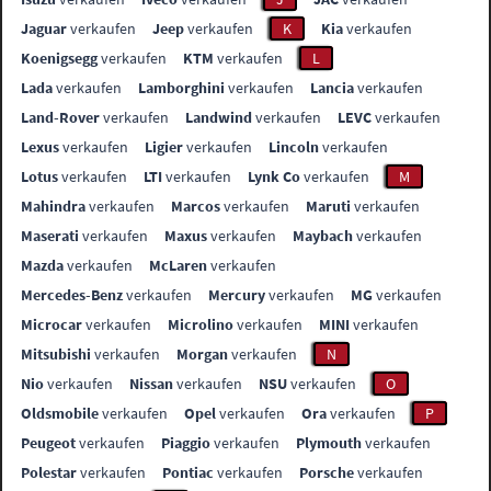
Jaguar
verkaufen
Jeep
verkaufen
K
Kia
verkaufen
Koenigsegg
verkaufen
KTM
verkaufen
L
Lada
verkaufen
Lamborghini
verkaufen
Lancia
verkaufen
Land-Rover
verkaufen
Landwind
verkaufen
LEVC
verkaufen
Lexus
verkaufen
Ligier
verkaufen
Lincoln
verkaufen
Lotus
verkaufen
LTI
verkaufen
Lynk Co
verkaufen
M
Mahindra
verkaufen
Marcos
verkaufen
Maruti
verkaufen
Maserati
verkaufen
Maxus
verkaufen
Maybach
verkaufen
Mazda
verkaufen
McLaren
verkaufen
Mercedes-Benz
verkaufen
Mercury
verkaufen
MG
verkaufen
Microcar
verkaufen
Microlino
verkaufen
MINI
verkaufen
Mitsubishi
verkaufen
Morgan
verkaufen
N
Nio
verkaufen
Nissan
verkaufen
NSU
verkaufen
O
Oldsmobile
verkaufen
Opel
verkaufen
Ora
verkaufen
P
Peugeot
verkaufen
Piaggio
verkaufen
Plymouth
verkaufen
Polestar
verkaufen
Pontiac
verkaufen
Porsche
verkaufen