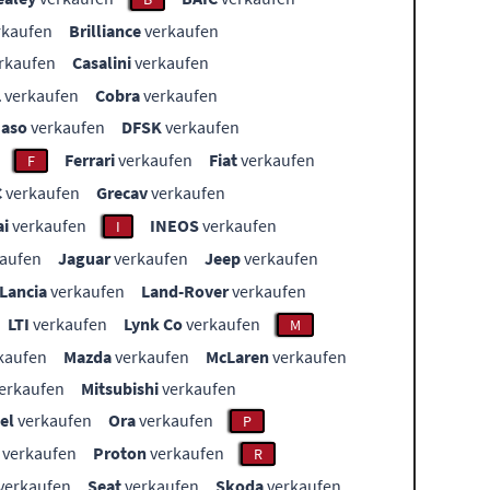
rkaufen
Brilliance
verkaufen
rkaufen
Casalini
verkaufen
L
verkaufen
Cobra
verkaufen
aso
verkaufen
DFSK
verkaufen
Ferrari
verkaufen
Fiat
verkaufen
F
C
verkaufen
Grecav
verkaufen
i
verkaufen
INEOS
verkaufen
I
aufen
Jaguar
verkaufen
Jeep
verkaufen
Lancia
verkaufen
Land-Rover
verkaufen
LTI
verkaufen
Lynk Co
verkaufen
M
kaufen
Mazda
verkaufen
McLaren
verkaufen
erkaufen
Mitsubishi
verkaufen
el
verkaufen
Ora
verkaufen
P
verkaufen
Proton
verkaufen
R
verkaufen
Seat
verkaufen
Skoda
verkaufen