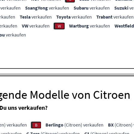
verkaufen
SsangYong
verkaufen
Subaru
verkaufen
Suzuki
ve
rkaufen
Tesla
verkaufen
Toyota
verkaufen
Trabant
verkaufen
erkaufen
VW
verkaufen
Wartburg
verkaufen
Westfield
W
ou
verkaufen
gende Modelle von Citroen
 Du uns verkaufen?
en) verkaufen
Berlingo
(Citroen) verkaufen
BX
(Citroen)
B
) verkaufen
C-Zero
(Citroen) verkaufen
C1
(Citroen) verkaufen