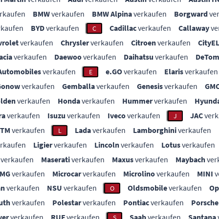
rkaufen
BMW
verkaufen
BMW Alpina
verkaufen
Borgward
ve
rkaufen
BYD
verkaufen
Cadillac
verkaufen
Callaway
ve
C
vrolet
verkaufen
Chrysler
verkaufen
Citroen
verkaufen
CityE
acia
verkaufen
Daewoo
verkaufen
Daihatsu
verkaufen
DeTom
Automobiles
verkaufen
e.GO
verkaufen
Elaris
verkaufen
E
Gonow
verkaufen
Gemballa
verkaufen
Genesis
verkaufen
GM
lden
verkaufen
Honda
verkaufen
Hummer
verkaufen
Hyunda
ra
verkaufen
Isuzu
verkaufen
Iveco
verkaufen
JAC
verk
J
KTM
verkaufen
Lada
verkaufen
Lamborghini
verkaufen
L
rkaufen
Ligier
verkaufen
Lincoln
verkaufen
Lotus
verkaufen
verkaufen
Maserati
verkaufen
Maxus
verkaufen
Maybach
ver
MG
verkaufen
Microcar
verkaufen
Microlino
verkaufen
MINI
v
an
verkaufen
NSU
verkaufen
Oldsmobile
verkaufen
Op
O
uth
verkaufen
Polestar
verkaufen
Pontiac
verkaufen
Porsche
ver
verkaufen
RUF
verkaufen
Saab
verkaufen
Santana
S