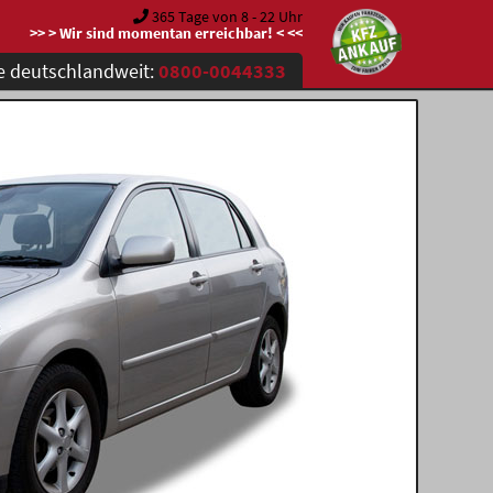
365 Tage von 8 - 22 Uhr
>> > Wir sind momentan erreichbar! < <<
e deutschlandweit:
0800-0044333