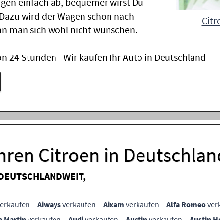
gen einfach ab, bequemer wirst Du
 Dazu wird der Wagen schon nach
Citr
nn man sich wohl nicht wünschen.
n 24 Stunden - Wir kaufen Ihr Auto in Deutschland
Ihren Citroen in Deutschlan
 DEUTSCHLANDWEIT,
erkaufen
Aiways
verkaufen
Aixam
verkaufen
Alfa Romeo
ver
n Martin
verkaufen
Audi
verkaufen
Austin
verkaufen
Austin H