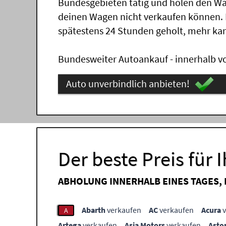
Bundesgebieten tätig und holen den Wa
deinen Wagen nicht verkaufen können.
spätestens 24 Stunden geholt, mehr ka
Bundesweiter Autoankauf - innerhalb vo
Auto unverbindlich anbieten!
Der beste Preis für 
ABHOLUNG INNERHALB EINES TAGES,
Abarth
verkaufen
AC
verkaufen
Acura
v
A
Artega
verkaufen
Asia Motors
verkaufen
Asto