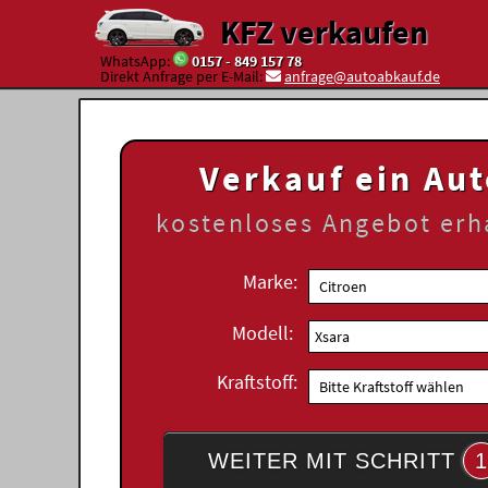
KFZ verkaufen
WhatsApp:
0157 - 849 157 78
Direkt Anfrage per E-Mail:
anfrage@autoabkauf.de
Verkauf ein Au
kostenloses
Angebot erh
Marke:
Modell:
Kraftstoff:
WEITER MIT SCHRITT
1