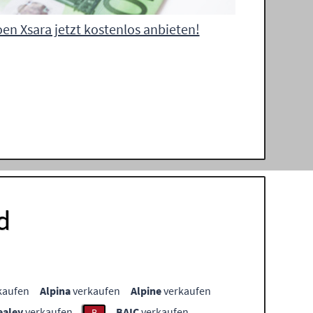
oen Xsara jetzt kostenlos anbieten!
d
kaufen
Alpina
verkaufen
Alpine
verkaufen
ealey
verkaufen
BAIC
verkaufen
B