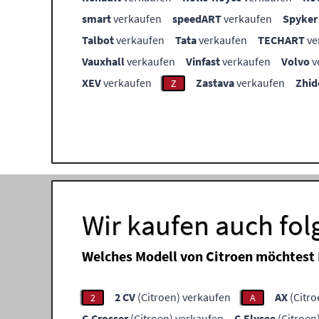
smart
verkaufen
speedART
verkaufen
Spyker
Talbot
verkaufen
Tata
verkaufen
TECHART
ve
Vauxhall
verkaufen
Vinfast
verkaufen
Volvo
v
XEV
verkaufen
Zastava
verkaufen
Zhid
Z
Wir kaufen auch fol
Welches Modell von Citroen möchtest
2 CV
(Citroen) verkaufen
AX
(Citro
2
A
C-Crosser
(Citroen) verkaufen
C-Elysee
(Citroen