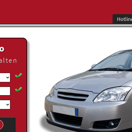
Hotlin
to
alten