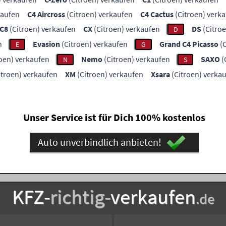
kaufen
C4 Aircross
(Citroen) verkaufen
C4 Cactus
(Citroen) verk
C8
(Citroen) verkaufen
CX
(Citroen) verkaufen
DS
(Citro
D
n
Evasion
(Citroen) verkaufen
Grand C4 Picasso
(C
E
G
oen) verkaufen
Nemo
(Citroen) verkaufen
SAXO
(
N
S
itroen) verkaufen
XM
(Citroen) verkaufen
Xsara
(Citroen) verka
Unser Service ist für Dich 100% kostenlos
Auto unverbindlich anbieten!
KFZ-
richtig-
verkaufen
.de