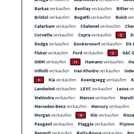
Barkas
verkaufen
Bentley
verkaufen
Bitter
ve
Bristol
verkaufen
Bugatti
verkaufen
Buick
ve
Caterham
verkaufen
Chatenet
verkaufen
Che
Corvette
verkaufen
Cupra
verkaufen
D
D
Dodge
verkaufen
Donkervoort
verkaufen
DS 
Fisker
verkaufen
Ford
verkaufen
GAC 
G
GWM
verkaufen
Hamann
verkaufen
Ho
H
Infiniti
verkaufen
Iran Khodro
verkaufen
Isde
Kia
verkaufen
Koenigsegg
verkaufen
K
Landwind
verkaufen
LEVC
verkaufen
Lexus
ve
Mahindra
verkaufen
Marcos
verkaufen
Maruti
Mercedes-Benz
verkaufen
Mercury
verkaufen
Morgan
verkaufen
Nio
verkaufen
Niss
N
Peugeot
verkaufen
Piaggio
verkaufen
Plymo
Renault
verkaufen
Rolls-Royce
verkaufen
Ro