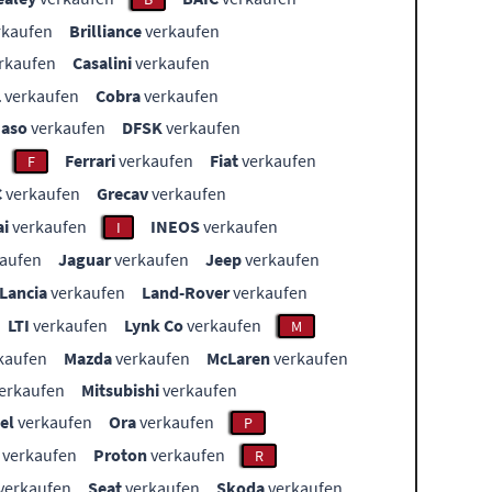
rkaufen
Brilliance
verkaufen
rkaufen
Casalini
verkaufen
L
verkaufen
Cobra
verkaufen
aso
verkaufen
DFSK
verkaufen
Ferrari
verkaufen
Fiat
verkaufen
F
C
verkaufen
Grecav
verkaufen
i
verkaufen
INEOS
verkaufen
I
aufen
Jaguar
verkaufen
Jeep
verkaufen
Lancia
verkaufen
Land-Rover
verkaufen
LTI
verkaufen
Lynk Co
verkaufen
M
kaufen
Mazda
verkaufen
McLaren
verkaufen
erkaufen
Mitsubishi
verkaufen
el
verkaufen
Ora
verkaufen
P
verkaufen
Proton
verkaufen
R
verkaufen
Seat
verkaufen
Skoda
verkaufen