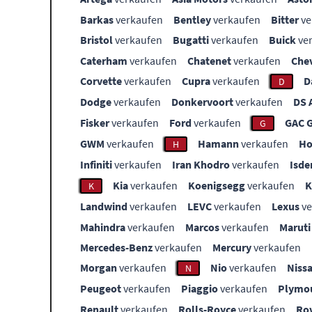
Barkas
verkaufen
Bentley
verkaufen
Bitter
ve
Bristol
verkaufen
Bugatti
verkaufen
Buick
ve
Caterham
verkaufen
Chatenet
verkaufen
Che
Corvette
verkaufen
Cupra
verkaufen
D
D
Dodge
verkaufen
Donkervoort
verkaufen
DS 
Fisker
verkaufen
Ford
verkaufen
GAC 
G
GWM
verkaufen
Hamann
verkaufen
Ho
H
Infiniti
verkaufen
Iran Khodro
verkaufen
Isde
Kia
verkaufen
Koenigsegg
verkaufen
K
Landwind
verkaufen
LEVC
verkaufen
Lexus
ve
Mahindra
verkaufen
Marcos
verkaufen
Maruti
Mercedes-Benz
verkaufen
Mercury
verkaufen
Morgan
verkaufen
Nio
verkaufen
Niss
N
Peugeot
verkaufen
Piaggio
verkaufen
Plymo
Renault
verkaufen
Rolls-Royce
verkaufen
Ro