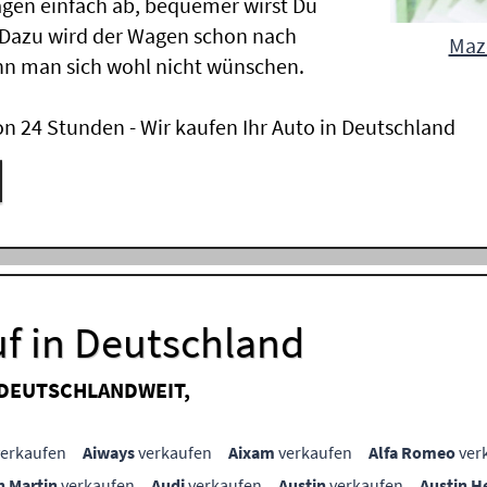
gen einfach ab, bequemer wirst Du
 Dazu wird der Wagen schon nach
Mazd
nn man sich wohl nicht wünschen.
n 24 Stunden - Wir kaufen Ihr Auto in Deutschland
f in Deutschland
 DEUTSCHLANDWEIT,
erkaufen
Aiways
verkaufen
Aixam
verkaufen
Alfa Romeo
ver
n Martin
verkaufen
Audi
verkaufen
Austin
verkaufen
Austin H