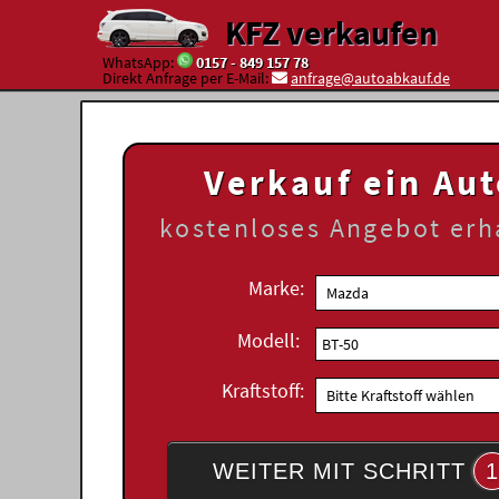
KFZ verkaufen
WhatsApp:
0157 - 849 157 78
Direkt Anfrage per E-Mail:
anfrage@autoabkauf.de
Verkauf ein Au
kostenloses
Angebot erh
Marke:
Modell:
Kraftstoff:
WEITER MIT SCHRITT
1