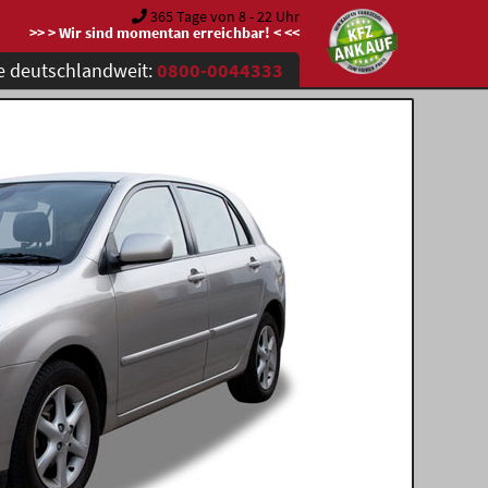
365 Tage von 8 - 22 Uhr
>> > Wir sind momentan erreichbar! < <<
e deutschlandweit:
0800-0044333