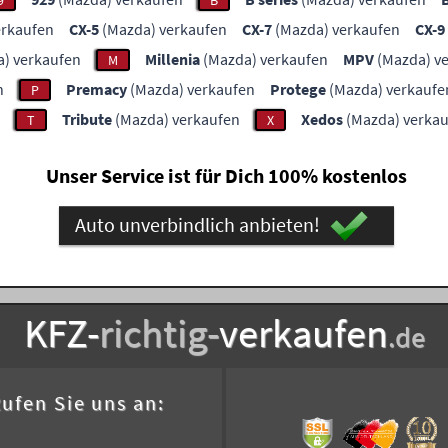
9
B
erkaufen
CX-5
(Mazda) verkaufen
CX-7
(Mazda) verkaufen
CX-9
) verkaufen
Millenia
(Mazda) verkaufen
MPV
(Mazda) v
M
n
Premacy
(Mazda) verkaufen
Protege
(Mazda) verkaufe
P
Tribute
(Mazda) verkaufen
Xedos
(Mazda) verka
T
X
Unser Service ist für Dich 100% kostenlos
Auto unverbindlich anbieten!
KFZ-
richtig-
verkaufen
.de
ufen Sie uns an: