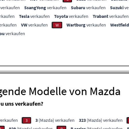
verkaufen
SsangYong
verkaufen
Subaru
verkaufen
Suzuki
ve
rkaufen
Tesla
verkaufen
Toyota
verkaufen
Trabant
verkaufen
erkaufen
VW
verkaufen
Wartburg
verkaufen
Westfield
W
ou
verkaufen
lgende Modelle von Mazda
u uns verkaufen?
verkaufen
3
(Mazda) verkaufen
323
(Mazda) verkaufen
3
929
(Mazda) verkaufen
B series
(Mazda) verkaufen