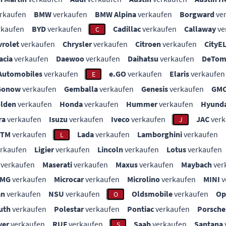
rkaufen
BMW
verkaufen
BMW Alpina
verkaufen
Borgward
ve
rkaufen
BYD
verkaufen
Cadillac
verkaufen
Callaway
ve
C
vrolet
verkaufen
Chrysler
verkaufen
Citroen
verkaufen
CityE
acia
verkaufen
Daewoo
verkaufen
Daihatsu
verkaufen
DeTom
Automobiles
verkaufen
e.GO
verkaufen
Elaris
verkaufen
E
Gonow
verkaufen
Gemballa
verkaufen
Genesis
verkaufen
GM
lden
verkaufen
Honda
verkaufen
Hummer
verkaufen
Hyunda
ra
verkaufen
Isuzu
verkaufen
Iveco
verkaufen
JAC
verk
J
KTM
verkaufen
Lada
verkaufen
Lamborghini
verkaufen
L
rkaufen
Ligier
verkaufen
Lincoln
verkaufen
Lotus
verkaufen
verkaufen
Maserati
verkaufen
Maxus
verkaufen
Maybach
ver
MG
verkaufen
Microcar
verkaufen
Microlino
verkaufen
MINI
v
an
verkaufen
NSU
verkaufen
Oldsmobile
verkaufen
Op
O
uth
verkaufen
Polestar
verkaufen
Pontiac
verkaufen
Porsche
ver
verkaufen
RUF
verkaufen
Saab
verkaufen
Santana
S