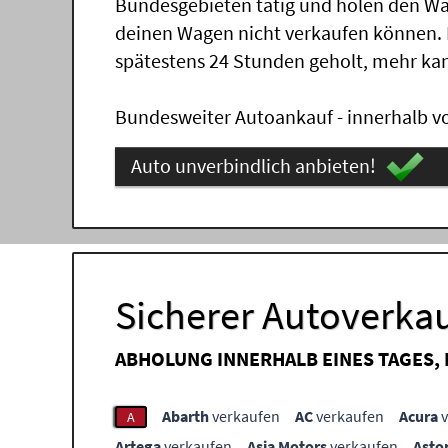
Bundesgebieten tätig und holen den Wa
deinen Wagen nicht verkaufen können.
spätestens 24 Stunden geholt, mehr ka
Bundesweiter Autoankauf - innerhalb vo
Auto unverbindlich anbieten!
Sicherer Autoverkau
ABHOLUNG INNERHALB EINES TAGES,
Abarth
verkaufen
AC
verkaufen
Acura
v
A
Artega
verkaufen
Asia Motors
verkaufen
Asto