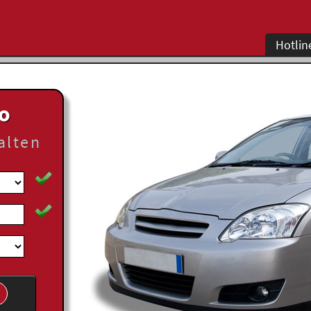
Hotlin
to
alten