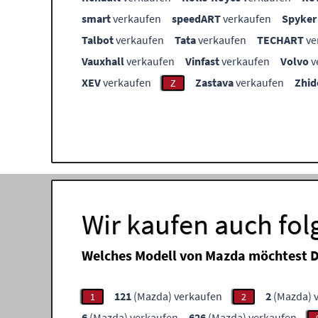
smart
verkaufen
speedART
verkaufen
Spyker
Talbot
verkaufen
Tata
verkaufen
TECHART
ve
Vauxhall
verkaufen
Vinfast
verkaufen
Volvo
v
XEV
verkaufen
Zastava
verkaufen
Zhid
Z
Wir kaufen auch fo
Welches Modell von Mazda möchtest D
121
(Mazda) verkaufen
2
(Mazda) 
1
2
6
(Mazda) verkaufen
626
(Mazda) verkaufen