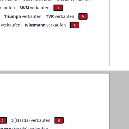
rkaufen
SWM
verkaufen
T
Triumph
verkaufen
TVR
verkaufen
V
verkaufen
Wiesmann
verkaufen
X
5
(Mazda) verkaufen
5
6
Bongo
(Mazda) verkaufen