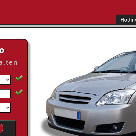
Hotlin
to
alten