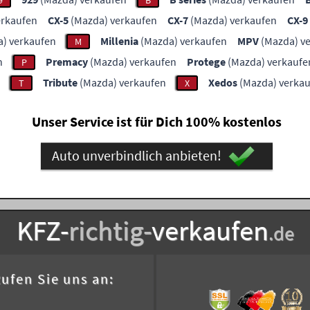
9
B
erkaufen
CX-5
(Mazda) verkaufen
CX-7
(Mazda) verkaufen
CX-9
) verkaufen
Millenia
(Mazda) verkaufen
MPV
(Mazda) v
M
n
Premacy
(Mazda) verkaufen
Protege
(Mazda) verkaufe
P
Tribute
(Mazda) verkaufen
Xedos
(Mazda) verka
T
X
Unser Service ist für Dich 100% kostenlos
Auto unverbindlich anbieten!
KFZ-
richtig-
verkaufen
.de
ufen Sie uns an: