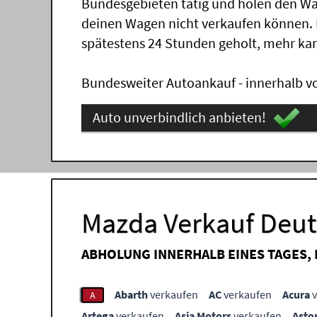
Bundesgebieten tätig und holen den Wa
deinen Wagen nicht verkaufen können.
spätestens 24 Stunden geholt, mehr ka
Bundesweiter Autoankauf - innerhalb vo
Auto unverbindlich anbieten!
Mazda Verkauf Deuts
ABHOLUNG INNERHALB EINES TAGES,
Abarth
verkaufen
AC
verkaufen
Acura
v
A
Artega
verkaufen
Asia Motors
verkaufen
Asto