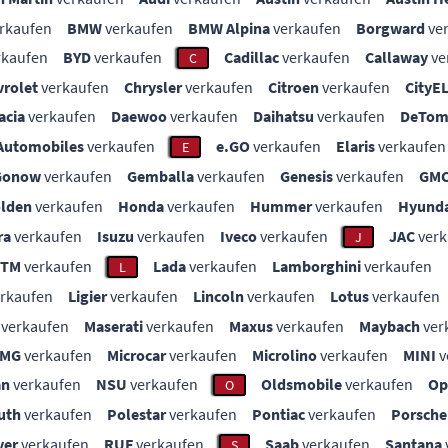
rkaufen
BMW
verkaufen
BMW Alpina
verkaufen
Borgward
ve
rkaufen
BYD
verkaufen
Cadillac
verkaufen
Callaway
ve
C
vrolet
verkaufen
Chrysler
verkaufen
Citroen
verkaufen
CityE
acia
verkaufen
Daewoo
verkaufen
Daihatsu
verkaufen
DeTom
Automobiles
verkaufen
e.GO
verkaufen
Elaris
verkaufen
E
Gonow
verkaufen
Gemballa
verkaufen
Genesis
verkaufen
GM
lden
verkaufen
Honda
verkaufen
Hummer
verkaufen
Hyunda
ra
verkaufen
Isuzu
verkaufen
Iveco
verkaufen
JAC
verk
J
KTM
verkaufen
Lada
verkaufen
Lamborghini
verkaufen
L
rkaufen
Ligier
verkaufen
Lincoln
verkaufen
Lotus
verkaufen
verkaufen
Maserati
verkaufen
Maxus
verkaufen
Maybach
ver
MG
verkaufen
Microcar
verkaufen
Microlino
verkaufen
MINI
v
an
verkaufen
NSU
verkaufen
Oldsmobile
verkaufen
Op
O
uth
verkaufen
Polestar
verkaufen
Pontiac
verkaufen
Porsche
ver
verkaufen
RUF
verkaufen
Saab
verkaufen
Santana
S