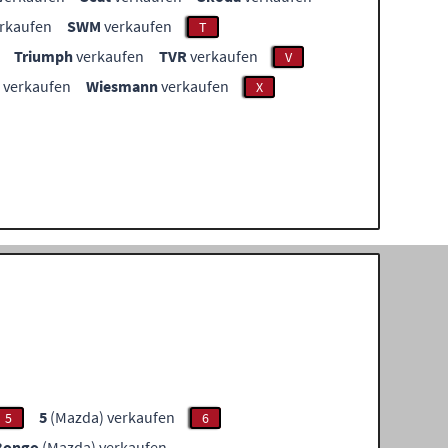
rkaufen
SWM
verkaufen
T
Triumph
verkaufen
TVR
verkaufen
V
verkaufen
Wiesmann
verkaufen
X
5
(Mazda) verkaufen
5
6
Bongo
(Mazda) verkaufen