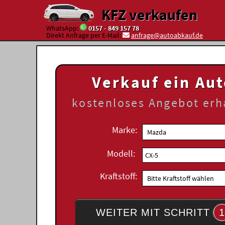
KFZ verkaufen
WhatsApp:
0157 - 849 157 78
Direkt Anfrage per E-Mail:
anfrage@autoabkauf.de
Verkauf ein Au
kostenloses
Angebot erh
Marke:
Modell:
Kraftstoff:
WEITER MIT SCHRITT
1