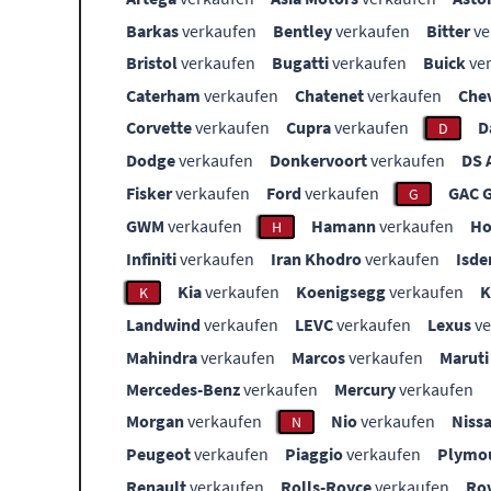
Barkas
verkaufen
Bentley
verkaufen
Bitter
ve
Bristol
verkaufen
Bugatti
verkaufen
Buick
ve
Caterham
verkaufen
Chatenet
verkaufen
Che
Corvette
verkaufen
Cupra
verkaufen
D
D
Dodge
verkaufen
Donkervoort
verkaufen
DS 
Fisker
verkaufen
Ford
verkaufen
GAC 
G
GWM
verkaufen
Hamann
verkaufen
Ho
H
Infiniti
verkaufen
Iran Khodro
verkaufen
Isde
Kia
verkaufen
Koenigsegg
verkaufen
K
Landwind
verkaufen
LEVC
verkaufen
Lexus
ve
Mahindra
verkaufen
Marcos
verkaufen
Maruti
Mercedes-Benz
verkaufen
Mercury
verkaufen
Morgan
verkaufen
Nio
verkaufen
Niss
N
Peugeot
verkaufen
Piaggio
verkaufen
Plymo
Renault
verkaufen
Rolls-Royce
verkaufen
Ro