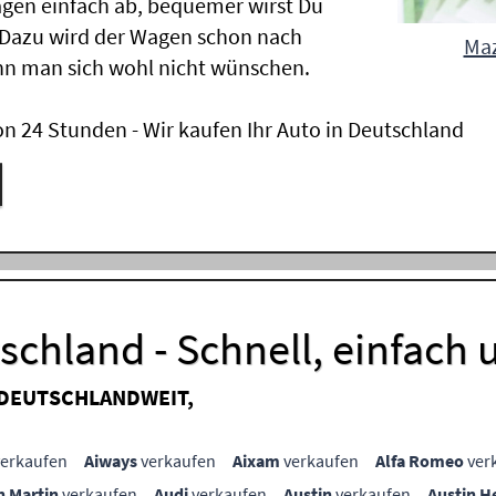
gen einfach ab, bequemer wirst Du
 Dazu wird der Wagen schon nach
Maz
nn man sich wohl nicht wünschen.
n 24 Stunden - Wir kaufen Ihr Auto in Deutschland
chland - Schnell, einfach 
 DEUTSCHLANDWEIT,
erkaufen
Aiways
verkaufen
Aixam
verkaufen
Alfa Romeo
ver
n Martin
verkaufen
Audi
verkaufen
Austin
verkaufen
Austin H