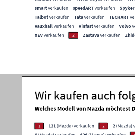
smart
verkaufen
speedART
verkaufen
Spyker
Talbot
verkaufen
Tata
verkaufen
TECHART
ve
Vauxhall
verkaufen
Vinfast
verkaufen
Volvo
v
XEV
verkaufen
Zastava
verkaufen
Zhid
Z
Wir kaufen auch fo
Welches Modell von Mazda möchtest D
121
(Mazda) verkaufen
2
(Mazda) 
1
2
6
(Mazda) verkaufen
626
(Mazda) verkaufen