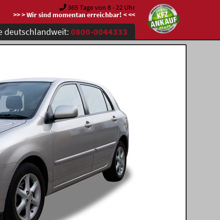
365 Tage von 8 - 22 Uhr
>> > Wir sind momentan erreichbar! < <<
e deutschlandweit:
0800-0044333