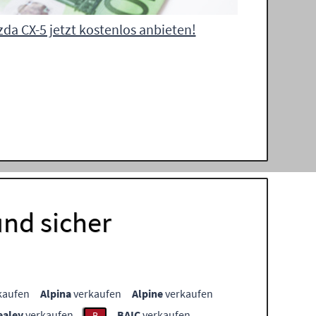
da CX-5 jetzt kostenlos anbieten!
und sicher
kaufen
Alpina
verkaufen
Alpine
verkaufen
ealey
verkaufen
BAIC
verkaufen
B