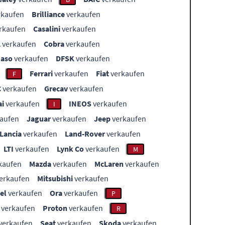
rkaufen
Brilliance
verkaufen
rkaufen
Casalini
verkaufen
L
verkaufen
Cobra
verkaufen
aso
verkaufen
DFSK
verkaufen
Ferrari
verkaufen
Fiat
verkaufen
F
C
verkaufen
Grecav
verkaufen
i
verkaufen
INEOS
verkaufen
I
aufen
Jaguar
verkaufen
Jeep
verkaufen
Lancia
verkaufen
Land-Rover
verkaufen
LTI
verkaufen
Lynk Co
verkaufen
M
kaufen
Mazda
verkaufen
McLaren
verkaufen
erkaufen
Mitsubishi
verkaufen
el
verkaufen
Ora
verkaufen
P
verkaufen
Proton
verkaufen
R
verkaufen
Seat
verkaufen
Skoda
verkaufen