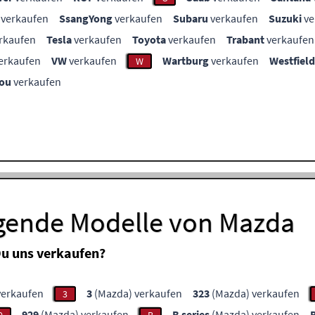
verkaufen
SsangYong
verkaufen
Subaru
verkaufen
Suzuki
ve
rkaufen
Tesla
verkaufen
Toyota
verkaufen
Trabant
verkaufen
erkaufen
VW
verkaufen
Wartburg
verkaufen
Westfield
W
ou
verkaufen
lgende Modelle von Mazda
u uns verkaufen?
verkaufen
3
(Mazda) verkaufen
323
(Mazda) verkaufen
3
929
(Mazda) verkaufen
B series
(Mazda) verkaufen