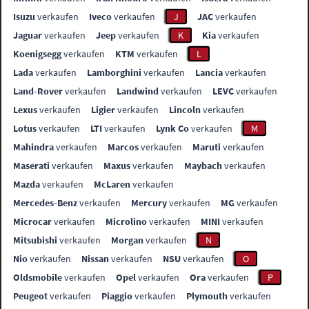
Isuzu
verkaufen
Iveco
verkaufen
J
JAC
verkaufen
Jaguar
verkaufen
Jeep
verkaufen
K
Kia
verkaufen
Koenigsegg
verkaufen
KTM
verkaufen
L
Lada
verkaufen
Lamborghini
verkaufen
Lancia
verkaufen
Land-Rover
verkaufen
Landwind
verkaufen
LEVC
verkaufen
Lexus
verkaufen
Ligier
verkaufen
Lincoln
verkaufen
Lotus
verkaufen
LTI
verkaufen
Lynk Co
verkaufen
M
Mahindra
verkaufen
Marcos
verkaufen
Maruti
verkaufen
Maserati
verkaufen
Maxus
verkaufen
Maybach
verkaufen
Mazda
verkaufen
McLaren
verkaufen
Mercedes-Benz
verkaufen
Mercury
verkaufen
MG
verkaufen
Microcar
verkaufen
Microlino
verkaufen
MINI
verkaufen
Mitsubishi
verkaufen
Morgan
verkaufen
N
Nio
verkaufen
Nissan
verkaufen
NSU
verkaufen
O
Oldsmobile
verkaufen
Opel
verkaufen
Ora
verkaufen
P
Peugeot
verkaufen
Piaggio
verkaufen
Plymouth
verkaufen