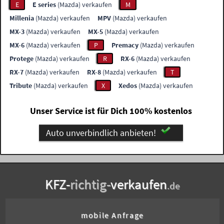
E
E series
(Mazda) verkaufen
M
Millenia
(Mazda) verkaufen
MPV
(Mazda) verkaufen
MX-3
(Mazda) verkaufen
MX-5
(Mazda) verkaufen
MX-6
(Mazda) verkaufen
P
Premacy
(Mazda) verkaufen
Protege
(Mazda) verkaufen
R
RX-6
(Mazda) verkaufen
RX-7
(Mazda) verkaufen
RX-8
(Mazda) verkaufen
T
Tribute
(Mazda) verkaufen
X
Xedos
(Mazda) verkaufen
Unser Service ist für Dich 100% kostenlos
Auto unverbindlich anbieten!
KFZ-
richtig-
verkaufen
.de
mobile Anfrage