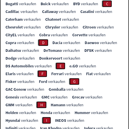
Bugatti
verkaufen
Buick
verkaufen
BYD
verkaufen
C
Cadillac
verkaufen
Callaway
verkaufen
Casalini
verkaufen
Caterham
verkaufen
Chatenet
verkaufen
Chevrolet
verkaufen
Chrysler
verkaufen
Citroen
verkaufen
CityEL
verkaufen
Cobra
verkaufen
Corvette
verkaufen
Cupra
verkaufen
D
Dacia
verkaufen
Daewoo
verkaufen
Daihatsu
verkaufen
DeTomaso
verkaufen
DFSK
verkaufen
Dodge
verkaufen
Donkervoort
verkaufen
DS Automobiles
verkaufen
E
e.GO
verkaufen
Elaris
verkaufen
F
Ferrari
verkaufen
Fiat
verkaufen
Fisker
verkaufen
Ford
verkaufen
G
GAC Gonow
verkaufen
Gemballa
verkaufen
Genesis
verkaufen
GMC
verkaufen
Grecav
verkaufen
GWM
verkaufen
H
Hamann
verkaufen
Holden
verkaufen
Honda
verkaufen
Hummer
verkaufen
Hyundai
verkaufen
I
INEOS
verkaufen
Infiniti
verkaufen
Iran Khodro
verkaufen
Isdera
verkaufen