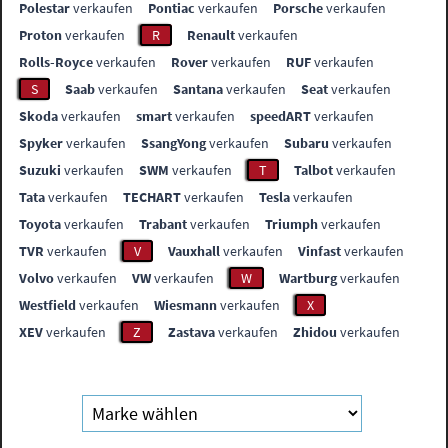
Polestar
verkaufen
Pontiac
verkaufen
Porsche
verkaufen
Proton
verkaufen
R
Renault
verkaufen
Rolls-Royce
verkaufen
Rover
verkaufen
RUF
verkaufen
S
Saab
verkaufen
Santana
verkaufen
Seat
verkaufen
Skoda
verkaufen
smart
verkaufen
speedART
verkaufen
Spyker
verkaufen
SsangYong
verkaufen
Subaru
verkaufen
Suzuki
verkaufen
SWM
verkaufen
T
Talbot
verkaufen
Tata
verkaufen
TECHART
verkaufen
Tesla
verkaufen
Toyota
verkaufen
Trabant
verkaufen
Triumph
verkaufen
TVR
verkaufen
V
Vauxhall
verkaufen
Vinfast
verkaufen
Volvo
verkaufen
VW
verkaufen
W
Wartburg
verkaufen
Westfield
verkaufen
Wiesmann
verkaufen
X
XEV
verkaufen
Z
Zastava
verkaufen
Zhidou
verkaufen