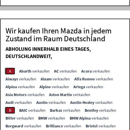
Wir kaufen Ihren Mazda in jedem
Zustand im Raum Deutschland
ABHOLUNG INNERHALB EINES TAGES,
DEUTSCHLANDWEIT,
A
Abarth
verkaufen
AC
verkaufen
Acura
verkaufen
Aiways
verkaufen
Aixam
verkaufen
Alfa Romeo
verkaufen
Alpina
verkaufen
Alpine
verkaufen
Artega
verkaufen
Asia Motors
verkaufen
Aston Martin
verkaufen
Audi
verkaufen
Austin
verkaufen
Austin Healey
verkaufen
B
BAIC
verkaufen
Barkas
verkaufen
Bentley
verkaufen
Bitter
verkaufen
BMW
verkaufen
BMW Alpina
verkaufen
Borgward
verkaufen
Brilliance
verkaufen
Bristol
verkaufen